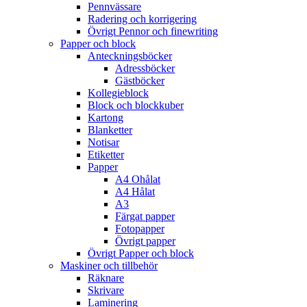
Pennvässare
Radering och korrigering
Övrigt Pennor och finewriting
Papper och block
Anteckningsböcker
Adressböcker
Gästböcker
Kollegieblock
Block och blockkuber
Kartong
Blanketter
Notisar
Etiketter
Papper
A4 Ohålat
A4 Hålat
A3
Färgat papper
Fotopapper
Övrigt papper
Övrigt Papper och block
Maskiner och tillbehör
Räknare
Skrivare
Laminering