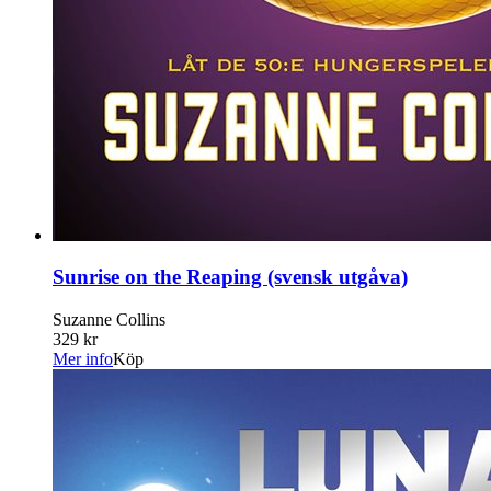
Sunrise on the Reaping (svensk utgåva)
Suzanne Collins
329 kr
Mer info
Köp