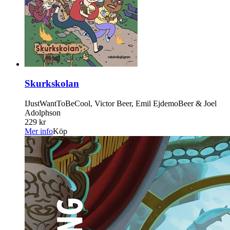
Skurkskolan
IJustWantToBeCool, Victor Beer, Emil EjdemoBeer & Joel
Adolphson
229 kr
Mer info
Köp