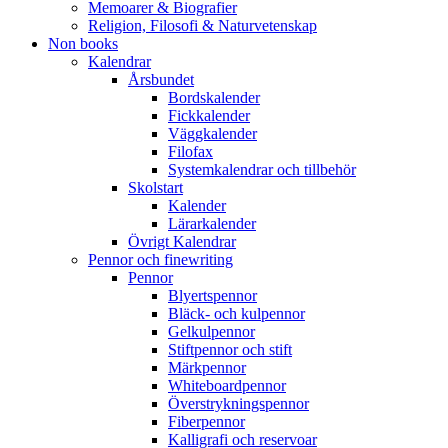
Memoarer & Biografier
Religion, Filosofi & Naturvetenskap
Non books
Kalendrar
Årsbundet
Bordskalender
Fickkalender
Väggkalender
Filofax
Systemkalendrar och tillbehör
Skolstart
Kalender
Lärarkalender
Övrigt Kalendrar
Pennor och finewriting
Pennor
Blyertspennor
Bläck- och kulpennor
Gelkulpennor
Stiftpennor och stift
Märkpennor
Whiteboardpennor
Överstrykningspennor
Fiberpennor
Kalligrafi och reservoar