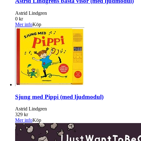
Astrid Lindgrens bästa visor (med ljudmodul)
Astrid Lindgren
0 kr
Mer info
Köp
Sjung med Pippi (med ljudmodul)
Astrid Lindgren
329 kr
Mer info
Köp