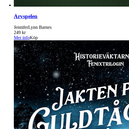
Arvspelen
JenniferLynn Barnes
249 kr
Mer info
Köp