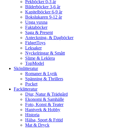
Pekböcker 0-3 år
Bilderböcker 3-6 år
Kapitelböcker 6-9 år
Bokslukaren 9-12 år
Unga vuxna
Faktaböcker
Saga & Present
Anteckning- & Dagböcker
FidgetToys
Leksaker
Nyckelringar & Smått
Slime & Leklera
TopModel
Skönlitteratur
Romaner & Lyrik
Spänning & Thrillers
Pocket
Facklitteratur
Djur, Natur & Trädgård
Ekonomi & Samhälle
Foto, Konst & Teater
Hantverk & Hobby
Historia
Hälsa, Sport & Fritid
Mat & Dryck