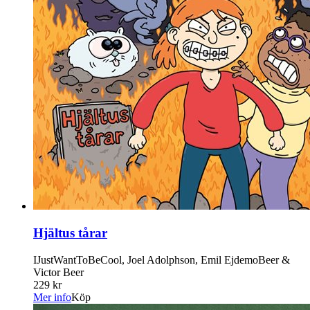
Hjältus tårar
IJustWantToBeCool, Joel Adolphson, Emil EjdemoBeer &
Victor Beer
229 kr
Mer info
Köp