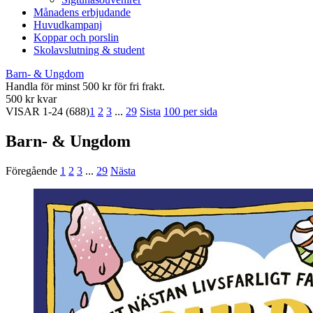
Månadens erbjudande
Huvudkampanj
Koppar och porslin
Skolavslutning & student
Barn- & Ungdom
Handla för minst 500 kr för fri frakt.
500 kr kvar
VISAR
1-24
(688)
1
2
3
...
29
Sista
100 per sida
Barn- & Ungdom
Föregående
1
2
3
...
29
Nästa