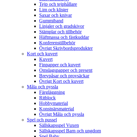
Tejp och tejphållare
Lim och klister
Saxar och knivar
Gummiband
Linjaler och gradskivor
Stämplar och tillbehör
Häftmassa och fästkuddar
Konferenstillbehör
Övrigt Skrivbordsprodukter
Kort och kuvert
Kuvert
Finpapper och kuvert
Omslagspapper och present
Brevpåsar och provsäckar
Övrigt Kort och kuvert
Måla och pyssla
Färgläggning
Ritblock
Hobbymaterial
Konstnärsmaterial
Övrigt Måla och pyssla
Spel och pussel
Sällskapsspel Vuxen
Sällskapsspel Barn och ungdom
Spel Baby