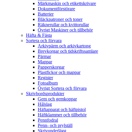
Märkmaskin och etikettskrivare
Dokumentförstörare
Batterier
Bläckpatroner och toner
Räknerullar och kvittorullar
Övrigt Maskiner och tillbehör
Häfta & Fästa
Sortera och förvara
Arkivpärm och arkivkartong
Brevkorgar och tidskriftssamlare
Pärmar
Mappar
Papperskorgar
Plastfickor och mappar
Register
Fotoalbum
Övrigt Sortera och förvara
Skrivbordsprodukter
Gem och gemkoppar
Hålslag
Häftapparat och häftpistol
Häftklammer och tillbehör
Pennfodral
Penn- och prylställ
Skrivunderlägg