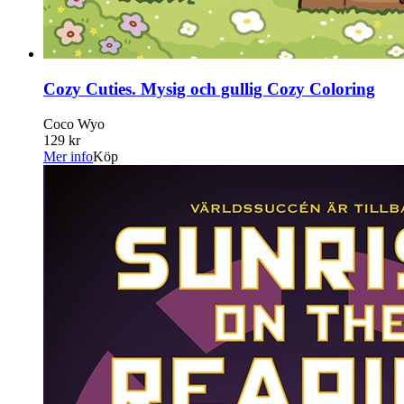
Cozy Cuties. Mysig och gullig Cozy Coloring
Coco Wyo
129 kr
Mer info
Köp