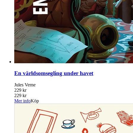
En världsomsegling under havet
Jules Verne
229 kr
229 kr
Mer info
Köp