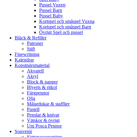
Pussel Vuxen
Pussel Barn
Pussel Baby
Kortspel och småspel Vuxna
Kortspel och småspel Barn
Övrigt Spel och pussel
Bläck & Refiller
Patroner
Stift
Finewritning
Kalendrar
Konstnärsmaterial
Akvarell
Akryl
Block & papper
Blyerts & ritkol
Färgpennor
Olja
Målardukar & stafflier
Pastell
Penslar & knivar
Vätskor & övrigt
Uni Posca Pennor
Souvenir
Sigtunasouvenirer