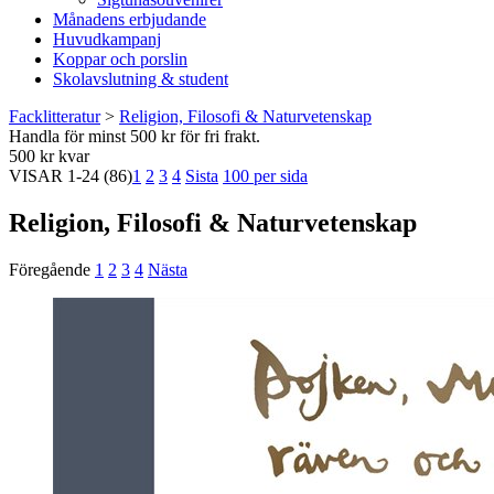
Månadens erbjudande
Huvudkampanj
Koppar och porslin
Skolavslutning & student
Facklitteratur
>
Religion, Filosofi & Naturvetenskap
Handla för minst 500 kr för fri frakt.
500 kr kvar
VISAR
1-24
(86)
1
2
3
4
Sista
100 per sida
Religion, Filosofi & Naturvetenskap
Föregående
1
2
3
4
Nästa