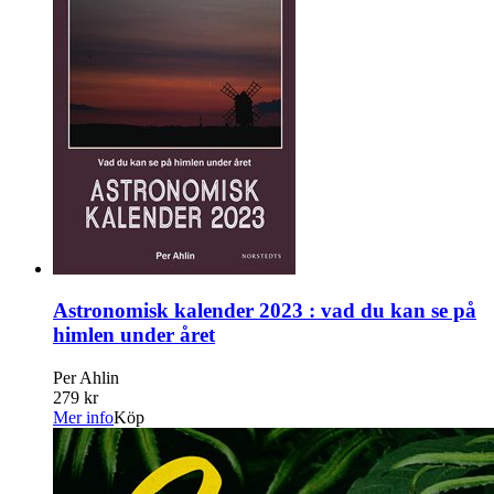
Astronomisk kalender 2023 : vad du kan se på
himlen under året
Per Ahlin
279 kr
Mer info
Köp