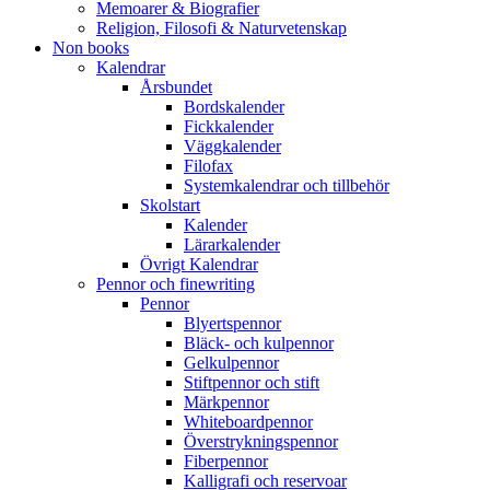
Memoarer & Biografier
Religion, Filosofi & Naturvetenskap
Non books
Kalendrar
Årsbundet
Bordskalender
Fickkalender
Väggkalender
Filofax
Systemkalendrar och tillbehör
Skolstart
Kalender
Lärarkalender
Övrigt Kalendrar
Pennor och finewriting
Pennor
Blyertspennor
Bläck- och kulpennor
Gelkulpennor
Stiftpennor och stift
Märkpennor
Whiteboardpennor
Överstrykningspennor
Fiberpennor
Kalligrafi och reservoar