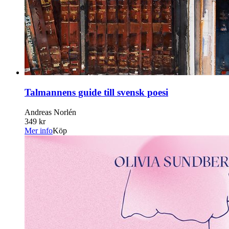
Talmannens guide till svensk poesi
Andreas Norlén
349 kr
Mer info
Köp