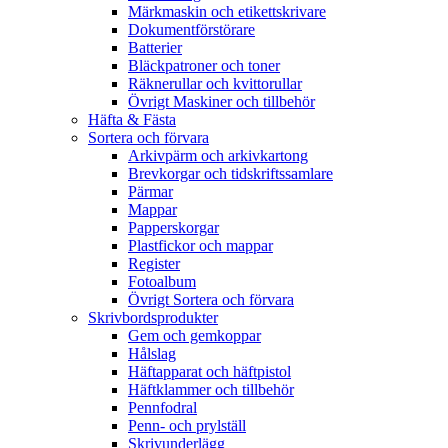
Märkmaskin och etikettskrivare
Dokumentförstörare
Batterier
Bläckpatroner och toner
Räknerullar och kvittorullar
Övrigt Maskiner och tillbehör
Häfta & Fästa
Sortera och förvara
Arkivpärm och arkivkartong
Brevkorgar och tidskriftssamlare
Pärmar
Mappar
Papperskorgar
Plastfickor och mappar
Register
Fotoalbum
Övrigt Sortera och förvara
Skrivbordsprodukter
Gem och gemkoppar
Hålslag
Häftapparat och häftpistol
Häftklammer och tillbehör
Pennfodral
Penn- och prylställ
Skrivunderlägg