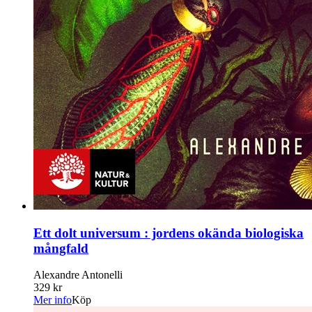
Ett dolt universum : jordens okända biologiska
mångfald
Alexandre Antonelli
329 kr
Mer info
Köp