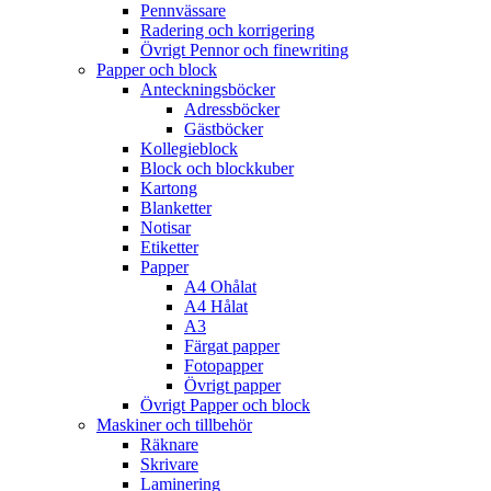
Pennvässare
Radering och korrigering
Övrigt Pennor och finewriting
Papper och block
Anteckningsböcker
Adressböcker
Gästböcker
Kollegieblock
Block och blockkuber
Kartong
Blanketter
Notisar
Etiketter
Papper
A4 Ohålat
A4 Hålat
A3
Färgat papper
Fotopapper
Övrigt papper
Övrigt Papper och block
Maskiner och tillbehör
Räknare
Skrivare
Laminering