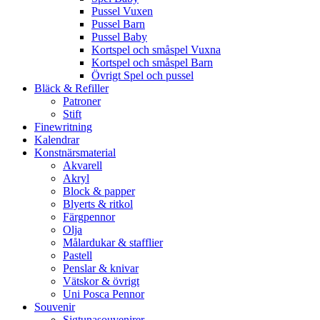
Pussel Vuxen
Pussel Barn
Pussel Baby
Kortspel och småspel Vuxna
Kortspel och småspel Barn
Övrigt Spel och pussel
Bläck & Refiller
Patroner
Stift
Finewritning
Kalendrar
Konstnärsmaterial
Akvarell
Akryl
Block & papper
Blyerts & ritkol
Färgpennor
Olja
Målardukar & stafflier
Pastell
Penslar & knivar
Vätskor & övrigt
Uni Posca Pennor
Souvenir
Sigtunasouvenirer