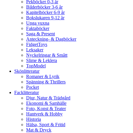
Pekböcker 0-3 år
Bilderböcker 3-6 år
Kapitelböcker 6-9 år
Bokslukaren 9-12 år
Unga vuxna
Faktaböcker
Saga & Present
Anteckning- & Dagböcker
FidgetToys
Leksaker
Nyckelringar & Smått
Slime & Leklera
TopModel
Skönlitteratur
Romaner & Lyrik
Spänning & Thrillers
Pocket
Facklitteratur
Djur, Natur & Trädgård
Ekonomi & Samhälle
Foto, Konst & Teater
Hantverk & Hobby
Historia
Hälsa, Sport & Fritid
Mat & Dryck