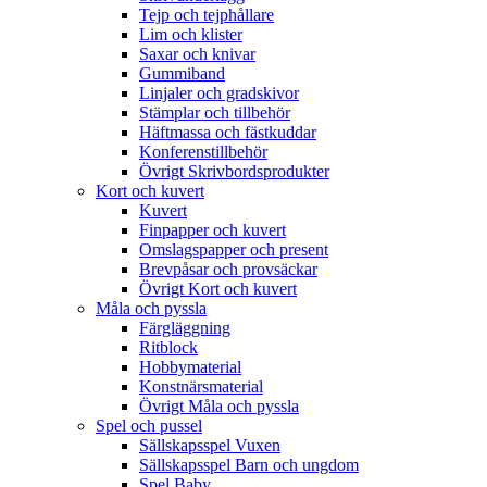
Tejp och tejphållare
Lim och klister
Saxar och knivar
Gummiband
Linjaler och gradskivor
Stämplar och tillbehör
Häftmassa och fästkuddar
Konferenstillbehör
Övrigt Skrivbordsprodukter
Kort och kuvert
Kuvert
Finpapper och kuvert
Omslagspapper och present
Brevpåsar och provsäckar
Övrigt Kort och kuvert
Måla och pyssla
Färgläggning
Ritblock
Hobbymaterial
Konstnärsmaterial
Övrigt Måla och pyssla
Spel och pussel
Sällskapsspel Vuxen
Sällskapsspel Barn och ungdom
Spel Baby