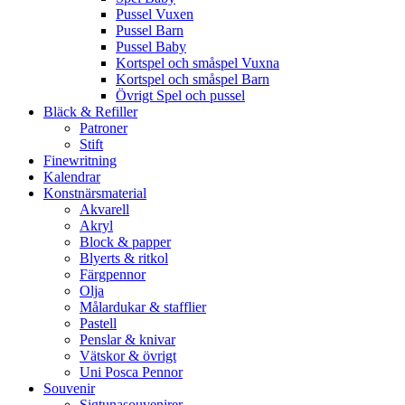
Pussel Vuxen
Pussel Barn
Pussel Baby
Kortspel och småspel Vuxna
Kortspel och småspel Barn
Övrigt Spel och pussel
Bläck & Refiller
Patroner
Stift
Finewritning
Kalendrar
Konstnärsmaterial
Akvarell
Akryl
Block & papper
Blyerts & ritkol
Färgpennor
Olja
Målardukar & stafflier
Pastell
Penslar & knivar
Vätskor & övrigt
Uni Posca Pennor
Souvenir
Sigtunasouvenirer