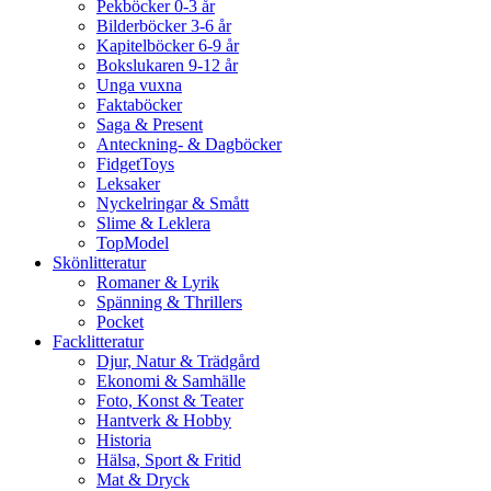
Pekböcker 0-3 år
Bilderböcker 3-6 år
Kapitelböcker 6-9 år
Bokslukaren 9-12 år
Unga vuxna
Faktaböcker
Saga & Present
Anteckning- & Dagböcker
FidgetToys
Leksaker
Nyckelringar & Smått
Slime & Leklera
TopModel
Skönlitteratur
Romaner & Lyrik
Spänning & Thrillers
Pocket
Facklitteratur
Djur, Natur & Trädgård
Ekonomi & Samhälle
Foto, Konst & Teater
Hantverk & Hobby
Historia
Hälsa, Sport & Fritid
Mat & Dryck