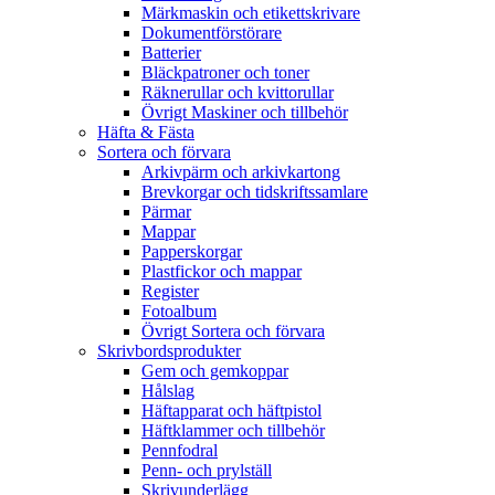
Märkmaskin och etikettskrivare
Dokumentförstörare
Batterier
Bläckpatroner och toner
Räknerullar och kvittorullar
Övrigt Maskiner och tillbehör
Häfta & Fästa
Sortera och förvara
Arkivpärm och arkivkartong
Brevkorgar och tidskriftssamlare
Pärmar
Mappar
Papperskorgar
Plastfickor och mappar
Register
Fotoalbum
Övrigt Sortera och förvara
Skrivbordsprodukter
Gem och gemkoppar
Hålslag
Häftapparat och häftpistol
Häftklammer och tillbehör
Pennfodral
Penn- och prylställ
Skrivunderlägg