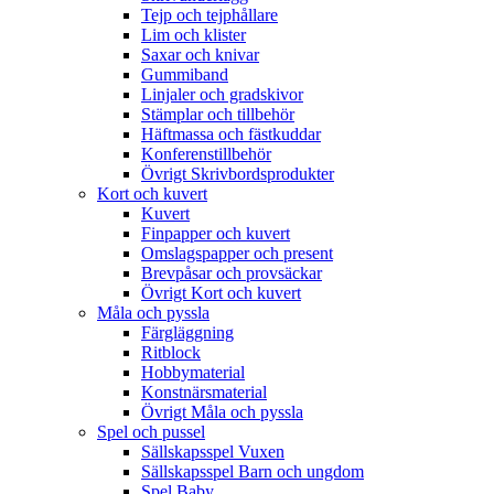
Tejp och tejphållare
Lim och klister
Saxar och knivar
Gummiband
Linjaler och gradskivor
Stämplar och tillbehör
Häftmassa och fästkuddar
Konferenstillbehör
Övrigt Skrivbordsprodukter
Kort och kuvert
Kuvert
Finpapper och kuvert
Omslagspapper och present
Brevpåsar och provsäckar
Övrigt Kort och kuvert
Måla och pyssla
Färgläggning
Ritblock
Hobbymaterial
Konstnärsmaterial
Övrigt Måla och pyssla
Spel och pussel
Sällskapsspel Vuxen
Sällskapsspel Barn och ungdom
Spel Baby