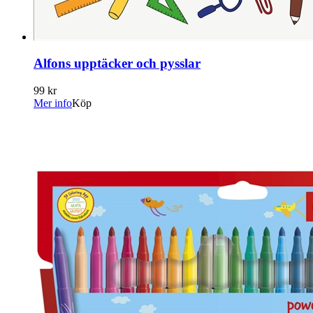
Alfons upptäcker och pysslar
99 kr
Mer info
Köp