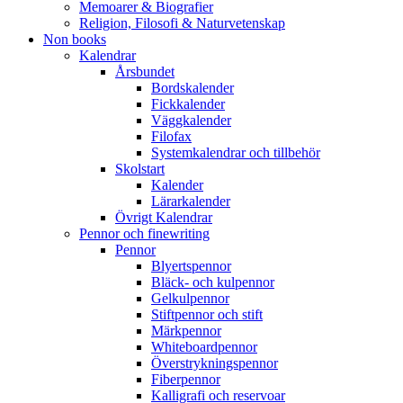
Memoarer & Biografier
Religion, Filosofi & Naturvetenskap
Non books
Kalendrar
Årsbundet
Bordskalender
Fickkalender
Väggkalender
Filofax
Systemkalendrar och tillbehör
Skolstart
Kalender
Lärarkalender
Övrigt Kalendrar
Pennor och finewriting
Pennor
Blyertspennor
Bläck- och kulpennor
Gelkulpennor
Stiftpennor och stift
Märkpennor
Whiteboardpennor
Överstrykningspennor
Fiberpennor
Kalligrafi och reservoar