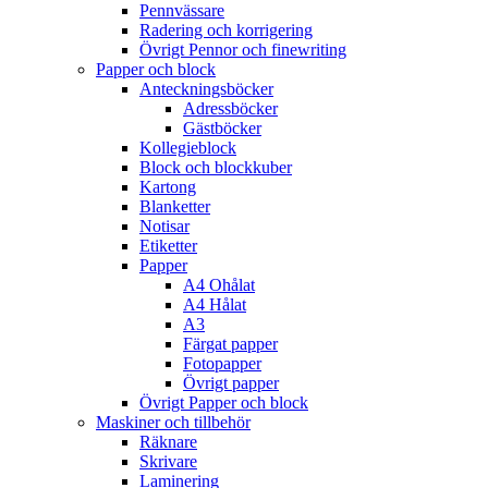
Pennvässare
Radering och korrigering
Övrigt Pennor och finewriting
Papper och block
Anteckningsböcker
Adressböcker
Gästböcker
Kollegieblock
Block och blockkuber
Kartong
Blanketter
Notisar
Etiketter
Papper
A4 Ohålat
A4 Hålat
A3
Färgat papper
Fotopapper
Övrigt papper
Övrigt Papper och block
Maskiner och tillbehör
Räknare
Skrivare
Laminering