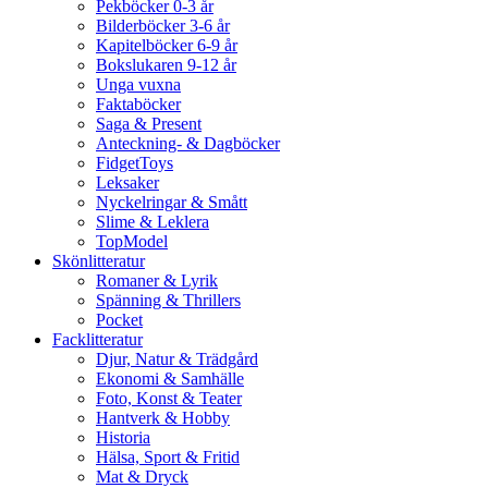
Pekböcker 0-3 år
Bilderböcker 3-6 år
Kapitelböcker 6-9 år
Bokslukaren 9-12 år
Unga vuxna
Faktaböcker
Saga & Present
Anteckning- & Dagböcker
FidgetToys
Leksaker
Nyckelringar & Smått
Slime & Leklera
TopModel
Skönlitteratur
Romaner & Lyrik
Spänning & Thrillers
Pocket
Facklitteratur
Djur, Natur & Trädgård
Ekonomi & Samhälle
Foto, Konst & Teater
Hantverk & Hobby
Historia
Hälsa, Sport & Fritid
Mat & Dryck