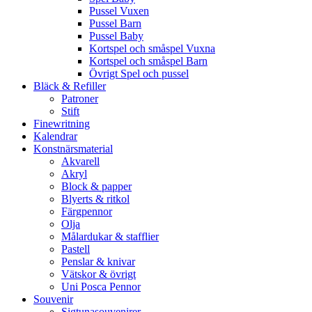
Pussel Vuxen
Pussel Barn
Pussel Baby
Kortspel och småspel Vuxna
Kortspel och småspel Barn
Övrigt Spel och pussel
Bläck & Refiller
Patroner
Stift
Finewritning
Kalendrar
Konstnärsmaterial
Akvarell
Akryl
Block & papper
Blyerts & ritkol
Färgpennor
Olja
Målardukar & stafflier
Pastell
Penslar & knivar
Vätskor & övrigt
Uni Posca Pennor
Souvenir
Sigtunasouvenirer