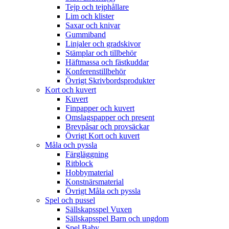
Tejp och tejphållare
Lim och klister
Saxar och knivar
Gummiband
Linjaler och gradskivor
Stämplar och tillbehör
Häftmassa och fästkuddar
Konferenstillbehör
Övrigt Skrivbordsprodukter
Kort och kuvert
Kuvert
Finpapper och kuvert
Omslagspapper och present
Brevpåsar och provsäckar
Övrigt Kort och kuvert
Måla och pyssla
Färgläggning
Ritblock
Hobbymaterial
Konstnärsmaterial
Övrigt Måla och pyssla
Spel och pussel
Sällskapsspel Vuxen
Sällskapsspel Barn och ungdom
Spel Baby