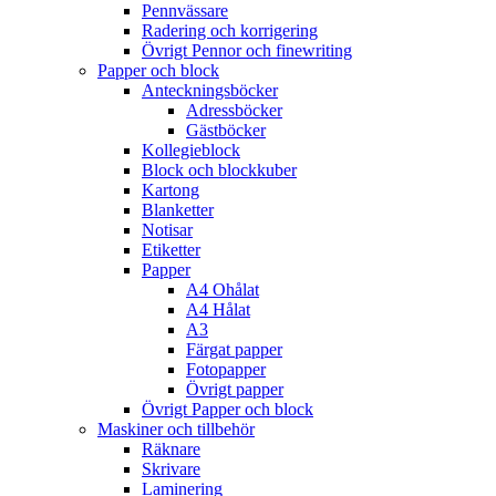
Pennvässare
Radering och korrigering
Övrigt Pennor och finewriting
Papper och block
Anteckningsböcker
Adressböcker
Gästböcker
Kollegieblock
Block och blockkuber
Kartong
Blanketter
Notisar
Etiketter
Papper
A4 Ohålat
A4 Hålat
A3
Färgat papper
Fotopapper
Övrigt papper
Övrigt Papper och block
Maskiner och tillbehör
Räknare
Skrivare
Laminering