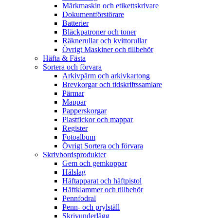
Märkmaskin och etikettskrivare
Dokumentförstörare
Batterier
Bläckpatroner och toner
Räknerullar och kvittorullar
Övrigt Maskiner och tillbehör
Häfta & Fästa
Sortera och förvara
Arkivpärm och arkivkartong
Brevkorgar och tidskriftssamlare
Pärmar
Mappar
Papperskorgar
Plastfickor och mappar
Register
Fotoalbum
Övrigt Sortera och förvara
Skrivbordsprodukter
Gem och gemkoppar
Hålslag
Häftapparat och häftpistol
Häftklammer och tillbehör
Pennfodral
Penn- och prylställ
Skrivunderlägg