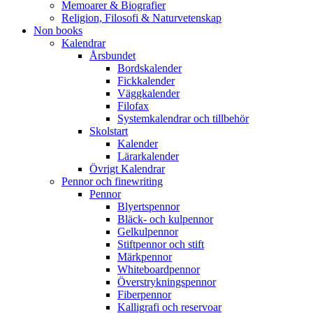
Memoarer & Biografier
Religion, Filosofi & Naturvetenskap
Non books
Kalendrar
Årsbundet
Bordskalender
Fickkalender
Väggkalender
Filofax
Systemkalendrar och tillbehör
Skolstart
Kalender
Lärarkalender
Övrigt Kalendrar
Pennor och finewriting
Pennor
Blyertspennor
Bläck- och kulpennor
Gelkulpennor
Stiftpennor och stift
Märkpennor
Whiteboardpennor
Överstrykningspennor
Fiberpennor
Kalligrafi och reservoar