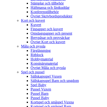
Stämplar och tillbehör
Häftmassa och fästkuddar
Konferenstillbehör
Övrigt Skrivbordsprodukter
Kort och kuvert
Kuvert
Finpapper och kuvert
Omslagspapper och present
Brevpåsar och provsäckar
Övrigt Kort och kuvert
Måla och pyssla
Färgläggning
Ritblock
Hobbymaterial
Konstnärsmaterial
Övrigt Måla och pyssla
Spel och pussel
Sällskapsspel Vuxen
Sällskapsspel Barn och ungdom
Spel Baby
Pussel Vuxen
Pussel Barn
Pussel Baby
Kortspel och småspel Vuxna
Kortspel och småspel Barn