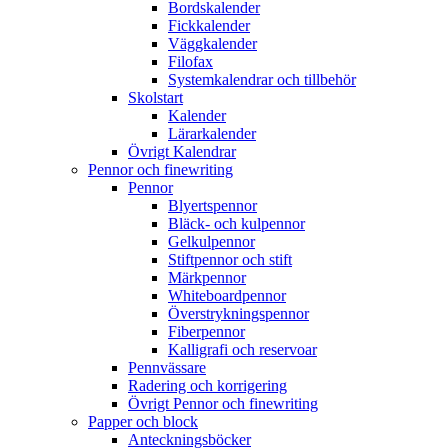
Bordskalender
Fickkalender
Väggkalender
Filofax
Systemkalendrar och tillbehör
Skolstart
Kalender
Lärarkalender
Övrigt Kalendrar
Pennor och finewriting
Pennor
Blyertspennor
Bläck- och kulpennor
Gelkulpennor
Stiftpennor och stift
Märkpennor
Whiteboardpennor
Överstrykningspennor
Fiberpennor
Kalligrafi och reservoar
Pennvässare
Radering och korrigering
Övrigt Pennor och finewriting
Papper och block
Anteckningsböcker