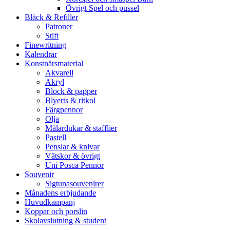
Övrigt Spel och pussel
Bläck & Refiller
Patroner
Stift
Finewritning
Kalendrar
Konstnärsmaterial
Akvarell
Akryl
Block & papper
Blyerts & ritkol
Färgpennor
Olja
Målardukar & stafflier
Pastell
Penslar & knivar
Vätskor & övrigt
Uni Posca Pennor
Souvenir
Sigtunasouvenirer
Månadens erbjudande
Huvudkampanj
Koppar och porslin
Skolavslutning & student