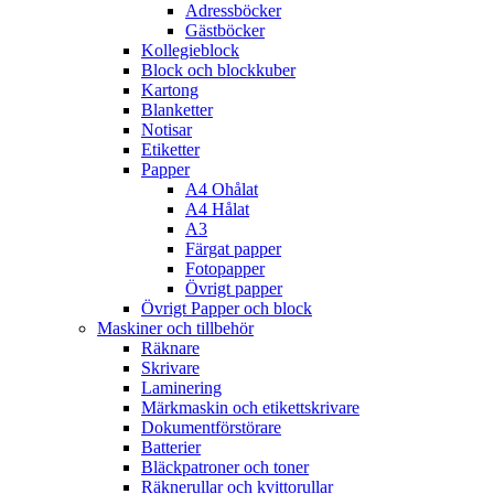
Adressböcker
Gästböcker
Kollegieblock
Block och blockkuber
Kartong
Blanketter
Notisar
Etiketter
Papper
A4 Ohålat
A4 Hålat
A3
Färgat papper
Fotopapper
Övrigt papper
Övrigt Papper och block
Maskiner och tillbehör
Räknare
Skrivare
Laminering
Märkmaskin och etikettskrivare
Dokumentförstörare
Batterier
Bläckpatroner och toner
Räknerullar och kvittorullar