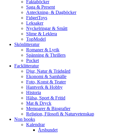
Faktaböcker
Saga & Present
Anteckning- & Dagböcker
FidgetToys
Leksaker
Nyckelringar & Smått
Slime & Leklera
TopModel
Skönlitteratur
Romaner & Lyrik
Spänning & Thrillers
Pocket
Facklitteratur
Djur, Natur & Trädgård
Ekonomi & Samhälle
Foto, Konst & Teater
Hantverk & Hobby
Historia
Hälsa, Sport & Fritid
Mat & Dryck
Memoarer & Biografier
Religion, Filosofi & Naturvetenskap
Non books
Kalendrar
Årsbundet