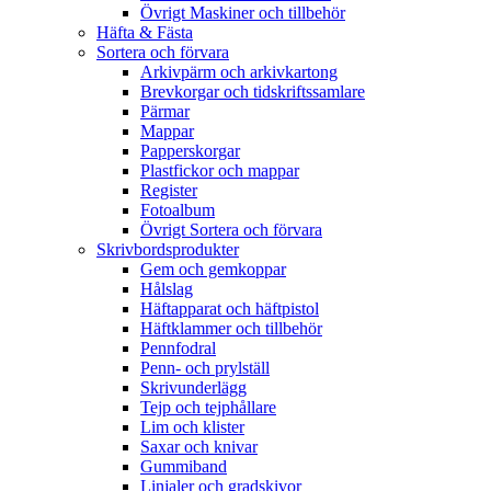
Övrigt Maskiner och tillbehör
Häfta & Fästa
Sortera och förvara
Arkivpärm och arkivkartong
Brevkorgar och tidskriftssamlare
Pärmar
Mappar
Papperskorgar
Plastfickor och mappar
Register
Fotoalbum
Övrigt Sortera och förvara
Skrivbordsprodukter
Gem och gemkoppar
Hålslag
Häftapparat och häftpistol
Häftklammer och tillbehör
Pennfodral
Penn- och prylställ
Skrivunderlägg
Tejp och tejphållare
Lim och klister
Saxar och knivar
Gummiband
Linjaler och gradskivor