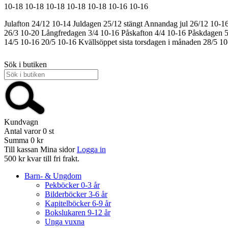
10-18
10-18
10-18
10-18
10-18
10-16
10-16
Julafton 24/12 10-14
Juldagen 25/12 stängt
Annandag jul 26/12 10-1
26/3 10-20
Långfredagen 3/4 10-16
Påskafton 4/4 10-16
Påskdagen 5
14/5 10-16
20/5 10-16
Kvällsöppet sista torsdagen i månaden 28/5 1
Sök i butiken
Kundvagn
Antal varor
0
st
Summa
0 kr
Till kassan
Mina sidor
Logga in
500 kr kvar till fri frakt.
Barn- & Ungdom
Pekböcker 0-3 år
Bilderböcker 3-6 år
Kapitelböcker 6-9 år
Bokslukaren 9-12 år
Unga vuxna