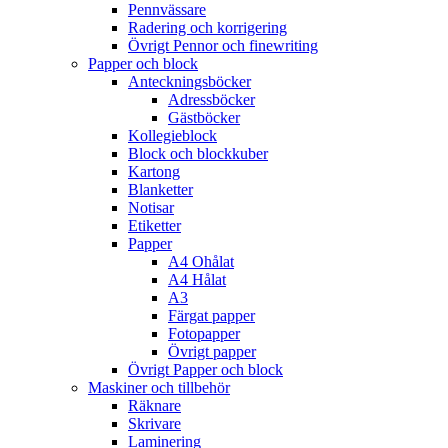
Pennvässare
Radering och korrigering
Övrigt Pennor och finewriting
Papper och block
Anteckningsböcker
Adressböcker
Gästböcker
Kollegieblock
Block och blockkuber
Kartong
Blanketter
Notisar
Etiketter
Papper
A4 Ohålat
A4 Hålat
A3
Färgat papper
Fotopapper
Övrigt papper
Övrigt Papper och block
Maskiner och tillbehör
Räknare
Skrivare
Laminering