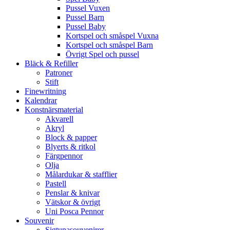
Pussel Vuxen
Pussel Barn
Pussel Baby
Kortspel och småspel Vuxna
Kortspel och småspel Barn
Övrigt Spel och pussel
Bläck & Refiller
Patroner
Stift
Finewritning
Kalendrar
Konstnärsmaterial
Akvarell
Akryl
Block & papper
Blyerts & ritkol
Färgpennor
Olja
Målardukar & stafflier
Pastell
Penslar & knivar
Vätskor & övrigt
Uni Posca Pennor
Souvenir
Sigtunasouvenirer