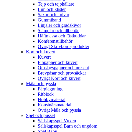
Tejp och tejphållare
Lim och klister
Saxar och knivar
Gummiband
Linjaler och gradskivor
Stämplar och tillbehör
Häftmassa och fästkuddar
Konferenstillbehör
Övrigt Skrivbordsprodukter
Kort och kuvert
Kuvert
Finpapper och kuvert
Omslagspapper och present
Brevpåsar och provsäckar
Övrigt Kort och kuvert
Måla och pyssla
Färgläggning
Ritblock
Hobbymaterial
Konstnärsmaterial
Övrigt Måla och pyssla
Spel och pussel
Sällskapsspel Vuxen
Sällskapsspel Barn och ungdom
Spel Baby