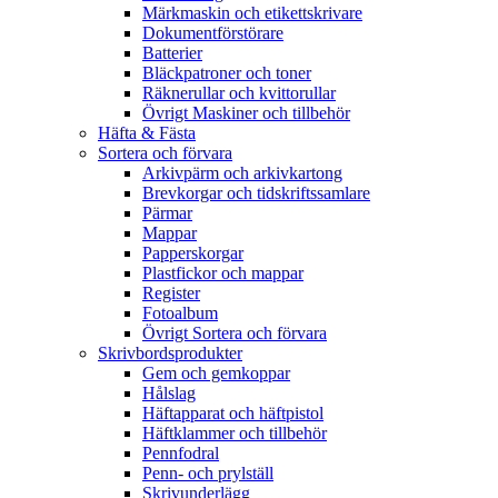
Märkmaskin och etikettskrivare
Dokumentförstörare
Batterier
Bläckpatroner och toner
Räknerullar och kvittorullar
Övrigt Maskiner och tillbehör
Häfta & Fästa
Sortera och förvara
Arkivpärm och arkivkartong
Brevkorgar och tidskriftssamlare
Pärmar
Mappar
Papperskorgar
Plastfickor och mappar
Register
Fotoalbum
Övrigt Sortera och förvara
Skrivbordsprodukter
Gem och gemkoppar
Hålslag
Häftapparat och häftpistol
Häftklammer och tillbehör
Pennfodral
Penn- och prylställ
Skrivunderlägg