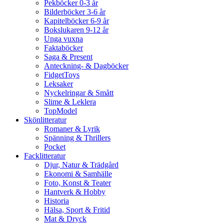
Pekböcker 0-3 år
Bilderböcker 3-6 år
Kapitelböcker 6-9 år
Bokslukaren 9-12 år
Unga vuxna
Faktaböcker
Saga & Present
Anteckning- & Dagböcker
FidgetToys
Leksaker
Nyckelringar & Smått
Slime & Leklera
TopModel
Skönlitteratur
Romaner & Lyrik
Spänning & Thrillers
Pocket
Facklitteratur
Djur, Natur & Trädgård
Ekonomi & Samhälle
Foto, Konst & Teater
Hantverk & Hobby
Historia
Hälsa, Sport & Fritid
Mat & Dryck