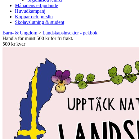
Månadens erbjudande
Huvudkampanj
Koppar och porslin
Skolavslutning & student
Barn- & Ungdom
>
Landskapsinsekter - pekbok
Handla för minst 500 kr för fri frakt.
500 kr kvar