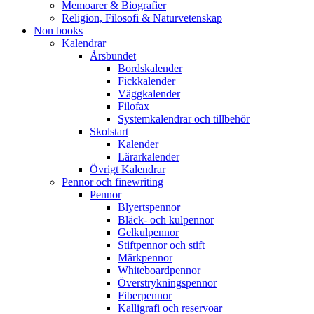
Memoarer & Biografier
Religion, Filosofi & Naturvetenskap
Non books
Kalendrar
Årsbundet
Bordskalender
Fickkalender
Väggkalender
Filofax
Systemkalendrar och tillbehör
Skolstart
Kalender
Lärarkalender
Övrigt Kalendrar
Pennor och finewriting
Pennor
Blyertspennor
Bläck- och kulpennor
Gelkulpennor
Stiftpennor och stift
Märkpennor
Whiteboardpennor
Överstrykningspennor
Fiberpennor
Kalligrafi och reservoar