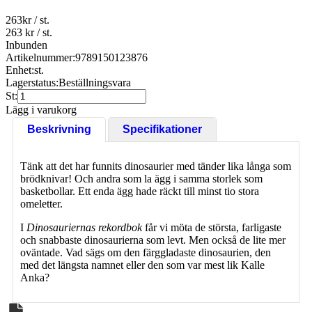
263
kr
/ st.
263 kr
/ st.
Inbunden
Artikelnummer:
9789150123876
Enhet:
st.
Lagerstatus:
Beställningsvara
St:
Lägg i varukorg
Beskrivning
Specifikationer
Tänk att det har funnits dinosaurier med tänder lika långa som
brödknivar! Och andra som la ägg i samma storlek som
basketbollar. Ett enda ägg hade räckt till minst tio stora
omeletter.
I
Dinosauriernas rekordbok
får vi möta de största, farligaste
och snabbaste dinosaurierna som levt. Men också de lite mer
oväntade. Vad sägs om den färggladaste dinosaurien, den
med det längsta namnet eller den som var mest lik Kalle
Anka?