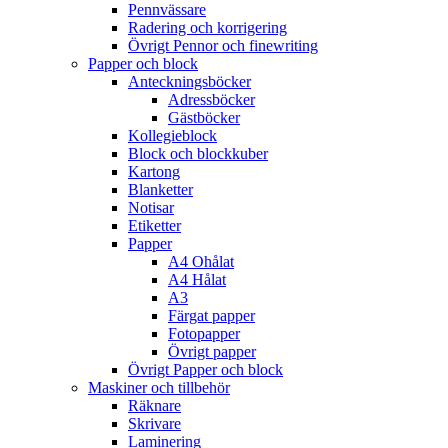
Pennvässare
Radering och korrigering
Övrigt Pennor och finewriting
Papper och block
Anteckningsböcker
Adressböcker
Gästböcker
Kollegieblock
Block och blockkuber
Kartong
Blanketter
Notisar
Etiketter
Papper
A4 Ohålat
A4 Hålat
A3
Färgat papper
Fotopapper
Övrigt papper
Övrigt Papper och block
Maskiner och tillbehör
Räknare
Skrivare
Laminering