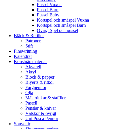
Pussel Vuxen
Pussel Barn
Pussel Baby
Kortspel och småspel Vuxna
Kortspel och småspel Barn
Övrigt Spel och pussel
Bläck & Refiller
Patroner
Stift
Finewritning
Kalendrar
Konstnärsmaterial
Akvarell
Akryl
Block & papper
Blyerts & ritkol
Färgpennor
Olja
Målardukar & stafflier
Pastell
Penslar & knivar
Vätskor & övrigt
Uni Posca Pennor
Souvenir
Sigtunasouvenirer