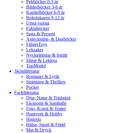
Pekböcker 0-3 år
Bilderböcker 3-6 år
Kapitelböcker 6-9 år
Bokslukaren 9-12 år
Unga vuxna
Faktaböcker
Saga & Present
Anteckning- & Dagböcker
FidgetToys
Leksaker
Nyckelringar & Smått
Slime & Leklera
TopModel
Skönlitteratur
Romaner & Lyrik
Spänning & Thrillers
Pocket
Facklitteratur
Djur, Natur & Trädgård
Ekonomi & Samhälle
Foto, Konst & Teater
Hantverk & Hobby
Historia
Hälsa, Sport & Fritid
Mat & Dryck