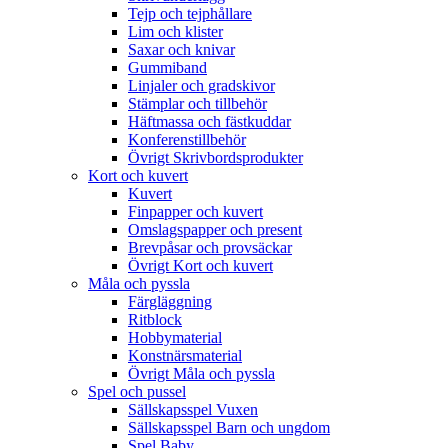
Tejp och tejphållare
Lim och klister
Saxar och knivar
Gummiband
Linjaler och gradskivor
Stämplar och tillbehör
Häftmassa och fästkuddar
Konferenstillbehör
Övrigt Skrivbordsprodukter
Kort och kuvert
Kuvert
Finpapper och kuvert
Omslagspapper och present
Brevpåsar och provsäckar
Övrigt Kort och kuvert
Måla och pyssla
Färgläggning
Ritblock
Hobbymaterial
Konstnärsmaterial
Övrigt Måla och pyssla
Spel och pussel
Sällskapsspel Vuxen
Sällskapsspel Barn och ungdom
Spel Baby