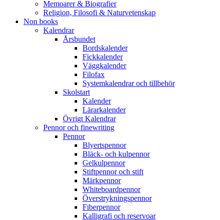
Memoarer & Biografier
Religion, Filosofi & Naturvetenskap
Non books
Kalendrar
Årsbundet
Bordskalender
Fickkalender
Väggkalender
Filofax
Systemkalendrar och tillbehör
Skolstart
Kalender
Lärarkalender
Övrigt Kalendrar
Pennor och finewriting
Pennor
Blyertspennor
Bläck- och kulpennor
Gelkulpennor
Stiftpennor och stift
Märkpennor
Whiteboardpennor
Överstrykningspennor
Fiberpennor
Kalligrafi och reservoar