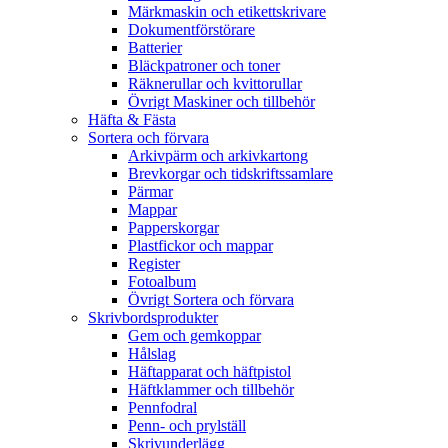
Märkmaskin och etikettskrivare
Dokumentförstörare
Batterier
Bläckpatroner och toner
Räknerullar och kvittorullar
Övrigt Maskiner och tillbehör
Häfta & Fästa
Sortera och förvara
Arkivpärm och arkivkartong
Brevkorgar och tidskriftssamlare
Pärmar
Mappar
Papperskorgar
Plastfickor och mappar
Register
Fotoalbum
Övrigt Sortera och förvara
Skrivbordsprodukter
Gem och gemkoppar
Hålslag
Häftapparat och häftpistol
Häftklammer och tillbehör
Pennfodral
Penn- och prylställ
Skrivunderlägg