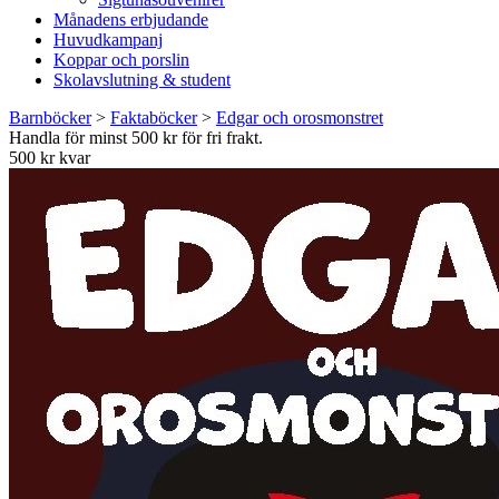
Månadens erbjudande
Huvudkampanj
Koppar och porslin
Skolavslutning & student
Barnböcker
>
Faktaböcker
>
Edgar och orosmonstret
Handla för minst 500 kr för fri frakt.
500 kr kvar