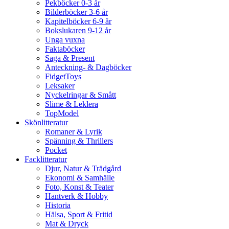
Pekböcker 0-3 år
Bilderböcker 3-6 år
Kapitelböcker 6-9 år
Bokslukaren 9-12 år
Unga vuxna
Faktaböcker
Saga & Present
Anteckning- & Dagböcker
FidgetToys
Leksaker
Nyckelringar & Smått
Slime & Leklera
TopModel
Skönlitteratur
Romaner & Lyrik
Spänning & Thrillers
Pocket
Facklitteratur
Djur, Natur & Trädgård
Ekonomi & Samhälle
Foto, Konst & Teater
Hantverk & Hobby
Historia
Hälsa, Sport & Fritid
Mat & Dryck