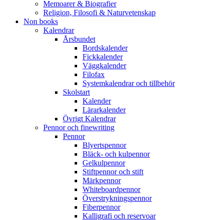
Memoarer & Biografier
Religion, Filosofi & Naturvetenskap
Non books
Kalendrar
Årsbundet
Bordskalender
Fickkalender
Väggkalender
Filofax
Systemkalendrar och tillbehör
Skolstart
Kalender
Lärarkalender
Övrigt Kalendrar
Pennor och finewriting
Pennor
Blyertspennor
Bläck- och kulpennor
Gelkulpennor
Stiftpennor och stift
Märkpennor
Whiteboardpennor
Överstrykningspennor
Fiberpennor
Kalligrafi och reservoar