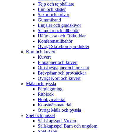
Tejp och tejphållare
Lim och klister
Saxar och knivar
Gummiband
Linjaler och gradskivor
Stämplar och tillbehör
Häftmassa och fästkuddar
Konferenstillbehör
Övrigt Skrivbordsprodukter
Kort och kuvert
Kuvert
Finpapper och kuvert
Omslagspapper och present
Brevpåsar och provsäckar
Övrigt Kort och kuvert
Måla och pyssla
Färgläggning
Ritblock
Hobbymaterial
Konstnärsmaterial
Övrigt Måla och pyssla
Spel och pussel
Sällskapsspel Vuxen
Sällskapsspel Barn och ungdom
Spel Baby