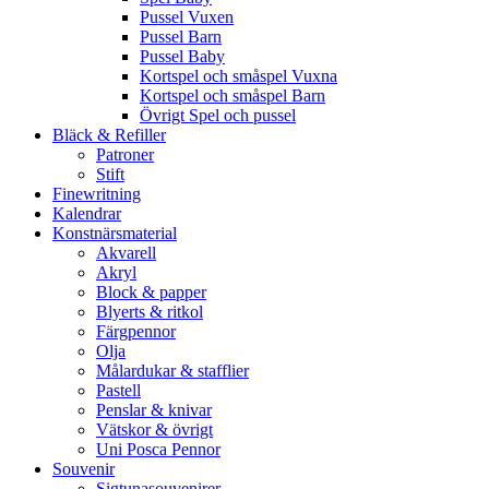
Pussel Vuxen
Pussel Barn
Pussel Baby
Kortspel och småspel Vuxna
Kortspel och småspel Barn
Övrigt Spel och pussel
Bläck & Refiller
Patroner
Stift
Finewritning
Kalendrar
Konstnärsmaterial
Akvarell
Akryl
Block & papper
Blyerts & ritkol
Färgpennor
Olja
Målardukar & stafflier
Pastell
Penslar & knivar
Vätskor & övrigt
Uni Posca Pennor
Souvenir
Sigtunasouvenirer