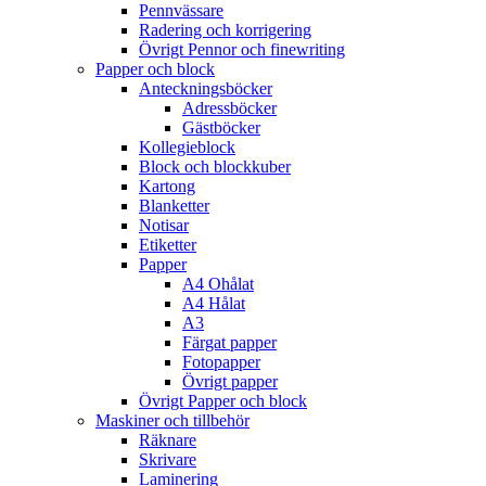
Pennvässare
Radering och korrigering
Övrigt Pennor och finewriting
Papper och block
Anteckningsböcker
Adressböcker
Gästböcker
Kollegieblock
Block och blockkuber
Kartong
Blanketter
Notisar
Etiketter
Papper
A4 Ohålat
A4 Hålat
A3
Färgat papper
Fotopapper
Övrigt papper
Övrigt Papper och block
Maskiner och tillbehör
Räknare
Skrivare
Laminering