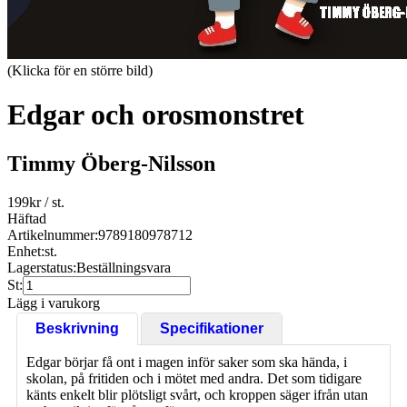
(Klicka för en större bild)
Edgar och orosmonstret
Timmy Öberg-Nilsson
199
kr
/ st.
Häftad
Artikelnummer:
9789180978712
Enhet:
st.
Lagerstatus:
Beställningsvara
St:
Lägg i varukorg
Beskrivning
Specifikationer
Edgar börjar få ont i magen inför saker som ska hända, i
skolan, på fritiden och i mötet med andra. Det som tidigare
känts enkelt blir plötsligt svårt, och kroppen säger ifrån utan