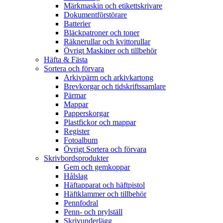
Märkmaskin och etikettskrivare
Dokumentförstörare
Batterier
Bläckpatroner och toner
Räknerullar och kvittorullar
Övrigt Maskiner och tillbehör
Häfta & Fästa
Sortera och förvara
Arkivpärm och arkivkartong
Brevkorgar och tidskriftssamlare
Pärmar
Mappar
Papperskorgar
Plastfickor och mappar
Register
Fotoalbum
Övrigt Sortera och förvara
Skrivbordsprodukter
Gem och gemkoppar
Hålslag
Häftapparat och häftpistol
Häftklammer och tillbehör
Pennfodral
Penn- och prylställ
Skrivunderlägg