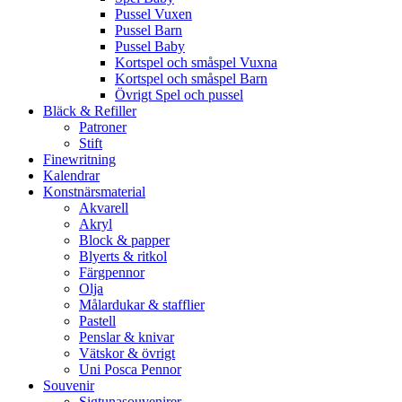
Pussel Vuxen
Pussel Barn
Pussel Baby
Kortspel och småspel Vuxna
Kortspel och småspel Barn
Övrigt Spel och pussel
Bläck & Refiller
Patroner
Stift
Finewritning
Kalendrar
Konstnärsmaterial
Akvarell
Akryl
Block & papper
Blyerts & ritkol
Färgpennor
Olja
Målardukar & stafflier
Pastell
Penslar & knivar
Vätskor & övrigt
Uni Posca Pennor
Souvenir
Sigtunasouvenirer