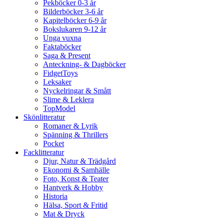
Pekböcker 0-3 år
Bilderböcker 3-6 år
Kapitelböcker 6-9 år
Bokslukaren 9-12 år
Unga vuxna
Faktaböcker
Saga & Present
Anteckning- & Dagböcker
FidgetToys
Leksaker
Nyckelringar & Smått
Slime & Leklera
TopModel
Skönlitteratur
Romaner & Lyrik
Spänning & Thrillers
Pocket
Facklitteratur
Djur, Natur & Trädgård
Ekonomi & Samhälle
Foto, Konst & Teater
Hantverk & Hobby
Historia
Hälsa, Sport & Fritid
Mat & Dryck