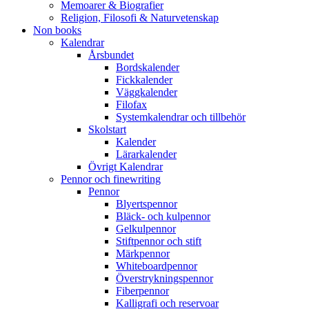
Memoarer & Biografier
Religion, Filosofi & Naturvetenskap
Non books
Kalendrar
Årsbundet
Bordskalender
Fickkalender
Väggkalender
Filofax
Systemkalendrar och tillbehör
Skolstart
Kalender
Lärarkalender
Övrigt Kalendrar
Pennor och finewriting
Pennor
Blyertspennor
Bläck- och kulpennor
Gelkulpennor
Stiftpennor och stift
Märkpennor
Whiteboardpennor
Överstrykningspennor
Fiberpennor
Kalligrafi och reservoar