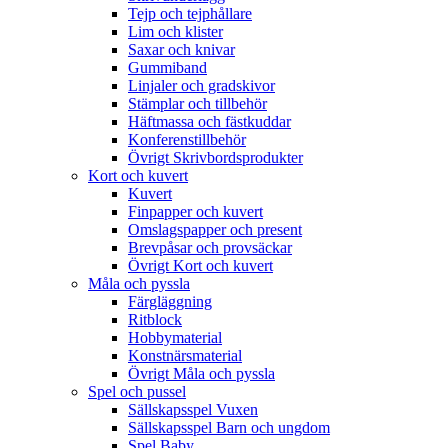
Tejp och tejphållare
Lim och klister
Saxar och knivar
Gummiband
Linjaler och gradskivor
Stämplar och tillbehör
Häftmassa och fästkuddar
Konferenstillbehör
Övrigt Skrivbordsprodukter
Kort och kuvert
Kuvert
Finpapper och kuvert
Omslagspapper och present
Brevpåsar och provsäckar
Övrigt Kort och kuvert
Måla och pyssla
Färgläggning
Ritblock
Hobbymaterial
Konstnärsmaterial
Övrigt Måla och pyssla
Spel och pussel
Sällskapsspel Vuxen
Sällskapsspel Barn och ungdom
Spel Baby