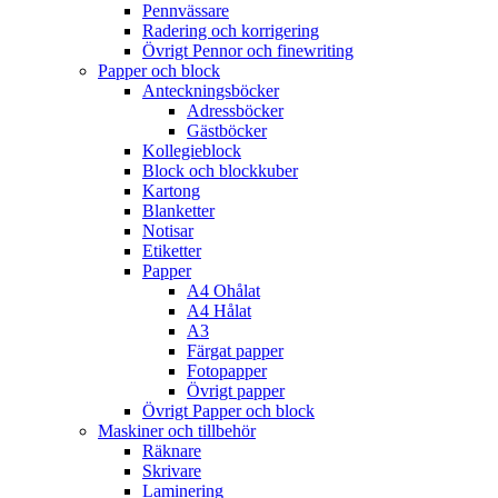
Pennvässare
Radering och korrigering
Övrigt Pennor och finewriting
Papper och block
Anteckningsböcker
Adressböcker
Gästböcker
Kollegieblock
Block och blockkuber
Kartong
Blanketter
Notisar
Etiketter
Papper
A4 Ohålat
A4 Hålat
A3
Färgat papper
Fotopapper
Övrigt papper
Övrigt Papper och block
Maskiner och tillbehör
Räknare
Skrivare
Laminering