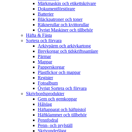
Märkmaskin och etikettskrivare
Dokumentförstörare
Batterier
Bläckpatroner och toner
Räknerullar och kvittorullar
Övrigt Maskiner och tillbehör
Häfta & Fästa
Sortera och förvara
Arkivpärm och arkivkartong
Brevkorgar och tidskriftssamlare
Pärmar
Mappar
Papperskorgar
Plastfickor och mappar
Register
Fotoalbum
Övrigt Sortera och förvara
Skrivbordsprodukter
Gem och gemkoppar
Hålslag
Häftapparat och häftpistol
Häftklammer och tillbehör
Pennfodral
Penn- och prylställ
Skrivunderlägg