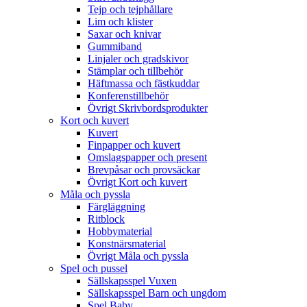
Tejp och tejphållare
Lim och klister
Saxar och knivar
Gummiband
Linjaler och gradskivor
Stämplar och tillbehör
Häftmassa och fästkuddar
Konferenstillbehör
Övrigt Skrivbordsprodukter
Kort och kuvert
Kuvert
Finpapper och kuvert
Omslagspapper och present
Brevpåsar och provsäckar
Övrigt Kort och kuvert
Måla och pyssla
Färgläggning
Ritblock
Hobbymaterial
Konstnärsmaterial
Övrigt Måla och pyssla
Spel och pussel
Sällskapsspel Vuxen
Sällskapsspel Barn och ungdom
Spel Baby