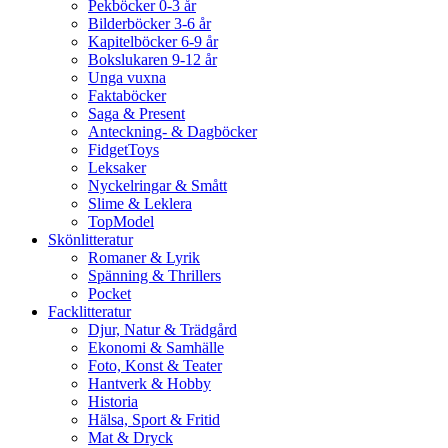
Pekböcker 0-3 år
Bilderböcker 3-6 år
Kapitelböcker 6-9 år
Bokslukaren 9-12 år
Unga vuxna
Faktaböcker
Saga & Present
Anteckning- & Dagböcker
FidgetToys
Leksaker
Nyckelringar & Smått
Slime & Leklera
TopModel
Skönlitteratur
Romaner & Lyrik
Spänning & Thrillers
Pocket
Facklitteratur
Djur, Natur & Trädgård
Ekonomi & Samhälle
Foto, Konst & Teater
Hantverk & Hobby
Historia
Hälsa, Sport & Fritid
Mat & Dryck