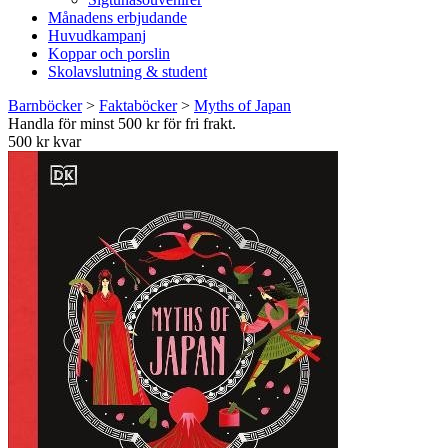
Månadens erbjudande
Huvudkampanj
Koppar och porslin
Skolavslutning & student
Barnböcker
>
Faktaböcker
>
Myths of Japan
Handla för minst 500 kr för fri frakt.
500 kr kvar