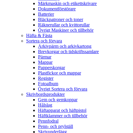
Märkmaskin och etikettskrivare
Dokumentförstörare
Batterier
Bläckpatroner och toner
Räknerullar och kvittorullar
Övrigt Maskiner och tillbehör
Häfta & Fästa
Sortera och förvara
Arkivpärm och arkivkartong
Brevkorgar och tidskriftssamlare
Pärmar
Mappar
Papperskorgar
Plastfickor och mappar
Register
Fotoalbum
Övrigt Sortera och förvara
Skrivbordsprodukter
Gem och gemkoppar
Hålslag
Häftapparat och häftpistol
Häftklammer och tillbehör
Pennfodral
Penn- och prylställ
Skrivunderlägg