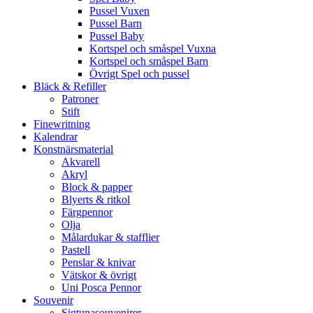
Pussel Vuxen
Pussel Barn
Pussel Baby
Kortspel och småspel Vuxna
Kortspel och småspel Barn
Övrigt Spel och pussel
Bläck & Refiller
Patroner
Stift
Finewritning
Kalendrar
Konstnärsmaterial
Akvarell
Akryl
Block & papper
Blyerts & ritkol
Färgpennor
Olja
Målardukar & stafflier
Pastell
Penslar & knivar
Vätskor & övrigt
Uni Posca Pennor
Souvenir
Sigtunasouvenirer