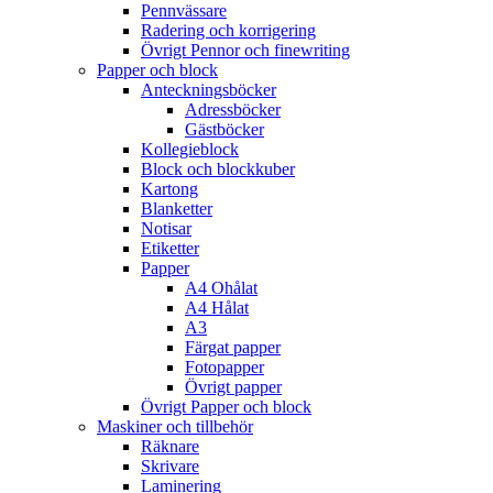
Pennvässare
Radering och korrigering
Övrigt Pennor och finewriting
Papper och block
Anteckningsböcker
Adressböcker
Gästböcker
Kollegieblock
Block och blockkuber
Kartong
Blanketter
Notisar
Etiketter
Papper
A4 Ohålat
A4 Hålat
A3
Färgat papper
Fotopapper
Övrigt papper
Övrigt Papper och block
Maskiner och tillbehör
Räknare
Skrivare
Laminering