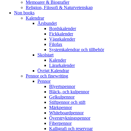
Memoarer & Biografier
Religion, Filosofi & Naturvetenskap
Non books
Kalendrar
Årsbundet
Bordskalender
Fickkalender
Väggkalender
Filofax
Systemkalendrar och tillbehör
Skolstart
Kalender
Lärarkalender
Övrigt Kalendrar
Pennor och finewriting
Pennor
Blyertspennor
Bläck- och kulpennor
Gelkulpennor
Stiftpennor och stift
Märkpennor
Whiteboardpennor
Överstrykningspennor
Fiberpennor
Kalligrafi och reservoar