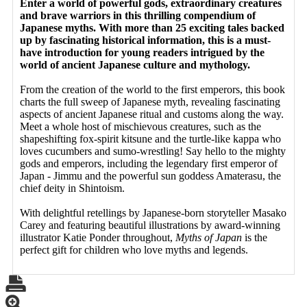
Enter a world of powerful gods, extraordinary creatures
and brave warriors in this thrilling compendium of
Japanese myths. With more than 25 exciting tales backed
up by fascinating historical information, this is a must-
have introduction for young readers intrigued by the
world of ancient Japanese culture and mythology.
From the creation of the world to the first emperors, this book
charts the full sweep of Japanese myth, revealing fascinating
aspects of ancient Japanese ritual and customs along the way.
Meet a whole host of mischievous creatures, such as the
shapeshifting fox-spirit kitsune and the turtle-like kappa who
loves cucumbers and sumo-wrestling! Say hello to the mighty
gods and emperors, including the legendary first emperor of
Japan - Jimmu and the powerful sun goddess Amaterasu, the
chief deity in Shintoism.
With delightful retellings by Japanese-born storyteller Masako
Carey and featuring beautiful illustrations by award-winning
illustrator Katie Ponder throughout,
Myths of Japan
is the
perfect gift for children who love myths and legends.