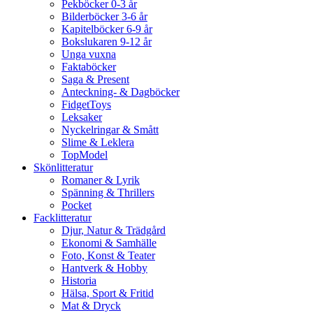
Pekböcker 0-3 år
Bilderböcker 3-6 år
Kapitelböcker 6-9 år
Bokslukaren 9-12 år
Unga vuxna
Faktaböcker
Saga & Present
Anteckning- & Dagböcker
FidgetToys
Leksaker
Nyckelringar & Smått
Slime & Leklera
TopModel
Skönlitteratur
Romaner & Lyrik
Spänning & Thrillers
Pocket
Facklitteratur
Djur, Natur & Trädgård
Ekonomi & Samhälle
Foto, Konst & Teater
Hantverk & Hobby
Historia
Hälsa, Sport & Fritid
Mat & Dryck