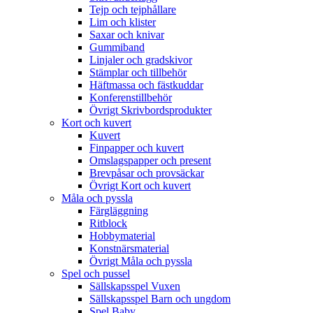
Tejp och tejphållare
Lim och klister
Saxar och knivar
Gummiband
Linjaler och gradskivor
Stämplar och tillbehör
Häftmassa och fästkuddar
Konferenstillbehör
Övrigt Skrivbordsprodukter
Kort och kuvert
Kuvert
Finpapper och kuvert
Omslagspapper och present
Brevpåsar och provsäckar
Övrigt Kort och kuvert
Måla och pyssla
Färgläggning
Ritblock
Hobbymaterial
Konstnärsmaterial
Övrigt Måla och pyssla
Spel och pussel
Sällskapsspel Vuxen
Sällskapsspel Barn och ungdom
Spel Baby