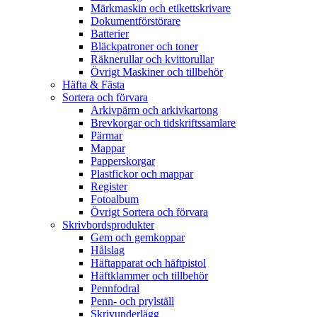
Märkmaskin och etikettskrivare
Dokumentförstörare
Batterier
Bläckpatroner och toner
Räknerullar och kvittorullar
Övrigt Maskiner och tillbehör
Häfta & Fästa
Sortera och förvara
Arkivpärm och arkivkartong
Brevkorgar och tidskriftssamlare
Pärmar
Mappar
Papperskorgar
Plastfickor och mappar
Register
Fotoalbum
Övrigt Sortera och förvara
Skrivbordsprodukter
Gem och gemkoppar
Hålslag
Häftapparat och häftpistol
Häftklammer och tillbehör
Pennfodral
Penn- och prylställ
Skrivunderlägg