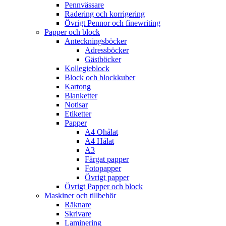
Pennvässare
Radering och korrigering
Övrigt Pennor och finewriting
Papper och block
Anteckningsböcker
Adressböcker
Gästböcker
Kollegieblock
Block och blockkuber
Kartong
Blanketter
Notisar
Etiketter
Papper
A4 Ohålat
A4 Hålat
A3
Färgat papper
Fotopapper
Övrigt papper
Övrigt Papper och block
Maskiner och tillbehör
Räknare
Skrivare
Laminering