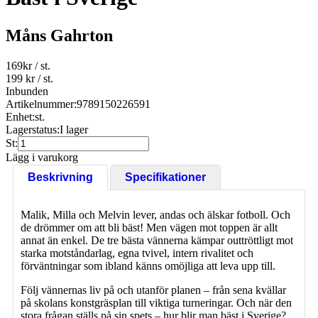
Måns Gahrton
169
kr
/ st.
199 kr
/ st.
Inbunden
Artikelnummer:
9789150226591
Enhet:
st.
Lagerstatus:
I lager
St:
Lägg i varukorg
Beskrivning
Specifikationer
Malik, Milla och Melvin lever, andas och älskar fotboll. Och
de drömmer om att bli bäst! Men vägen mot toppen är allt
annat än enkel. De tre bästa vännerna kämpar outtröttligt mot
starka motståndarlag, egna tvivel, intern rivalitet och
förväntningar som ibland känns omöjliga att leva upp till.
Följ vännernas liv på och utanför planen – från sena kvällar
på skolans konstgräsplan till viktiga turneringar. Och när den
stora frågan ställs på sin spets – hur blir man bäst i Sverige?