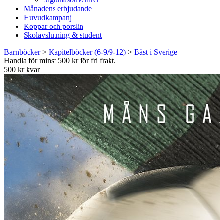
Månadens erbjudande
Huvudkampanj
Koppar och porslin
Skolavslutning & student
Barnböcker
>
Kapitelböcker (6-9/9-12)
>
Bäst i Sverige
Handla för minst 500 kr för fri frakt.
500 kr kvar