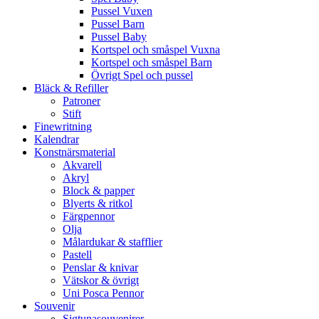
Pussel Vuxen
Pussel Barn
Pussel Baby
Kortspel och småspel Vuxna
Kortspel och småspel Barn
Övrigt Spel och pussel
Bläck & Refiller
Patroner
Stift
Finewritning
Kalendrar
Konstnärsmaterial
Akvarell
Akryl
Block & papper
Blyerts & ritkol
Färgpennor
Olja
Målardukar & stafflier
Pastell
Penslar & knivar
Vätskor & övrigt
Uni Posca Pennor
Souvenir
Sigtunasouvenirer