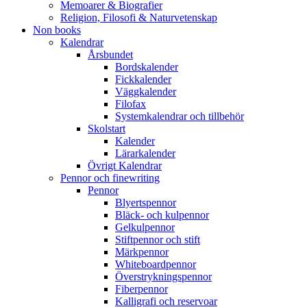
Memoarer & Biografier
Religion, Filosofi & Naturvetenskap
Non books
Kalendrar
Årsbundet
Bordskalender
Fickkalender
Väggkalender
Filofax
Systemkalendrar och tillbehör
Skolstart
Kalender
Lärarkalender
Övrigt Kalendrar
Pennor och finewriting
Pennor
Blyertspennor
Bläck- och kulpennor
Gelkulpennor
Stiftpennor och stift
Märkpennor
Whiteboardpennor
Överstrykningspennor
Fiberpennor
Kalligrafi och reservoar