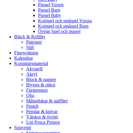
Pussel Vuxen
Pussel Barn
Pussel Baby
Kortspel och småspel Vuxna
Kortspel och småspel Barn
Övrigt Spel och pussel
Bläck & Refiller
Patroner
Stift
Finewritning
Kalendrar
Konstnärsmaterial
Akvarell
Akryl
Block & papper
Blyerts & ritkol
Färgpennor
Olja
Målardukar & stafflier
Pastell
Penslar & knivar
Vätskor & övrigt
Uni Posca Pennor
Souvenir
Sigtunasouvenirer