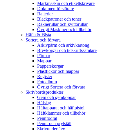
Märkmaskin och etikettskrivare
Dokumentförstörare
Batterier
Bläckpatroner och toner
Räknerullar och kvittorullar
Övrigt Maskiner och tillbehör
Häfta & Fästa
Sortera och förvara
Arkivpärm och arkivkartong
Brevkorgar och tidskriftssamlare
Pärmar
Mappar
Papperskorgar
Plastfickor och mappar
Register
Fotoalbum
Övrigt Sortera och förvara
Skrivbordsprodukter
Gem och gemkoppar
Hålslag
Häftapparat och häftpistol
Häftklammer och tillbehör
Pennfodral
Penn- och prylställ
Skrivunderlägg