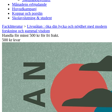
Månadens erbjudande
Huvudkampanj
Koppar och porslin
Skolavslutning & student
Facklitteratur
>
Livsgåtan : öka din lycka och nöjdhet med modern
forskning och gammal visdom
Handla för minst 500 kr för fri frakt.
500 kr kvar