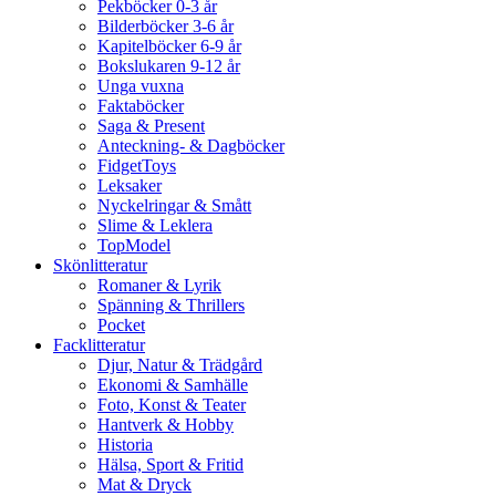
Pekböcker 0-3 år
Bilderböcker 3-6 år
Kapitelböcker 6-9 år
Bokslukaren 9-12 år
Unga vuxna
Faktaböcker
Saga & Present
Anteckning- & Dagböcker
FidgetToys
Leksaker
Nyckelringar & Smått
Slime & Leklera
TopModel
Skönlitteratur
Romaner & Lyrik
Spänning & Thrillers
Pocket
Facklitteratur
Djur, Natur & Trädgård
Ekonomi & Samhälle
Foto, Konst & Teater
Hantverk & Hobby
Historia
Hälsa, Sport & Fritid
Mat & Dryck