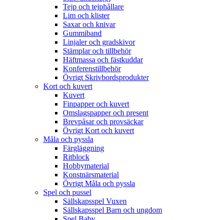
Tejp och tejphållare
Lim och klister
Saxar och knivar
Gummiband
Linjaler och gradskivor
Stämplar och tillbehör
Häftmassa och fästkuddar
Konferenstillbehör
Övrigt Skrivbordsprodukter
Kort och kuvert
Kuvert
Finpapper och kuvert
Omslagspapper och present
Brevpåsar och provsäckar
Övrigt Kort och kuvert
Måla och pyssla
Färgläggning
Ritblock
Hobbymaterial
Konstnärsmaterial
Övrigt Måla och pyssla
Spel och pussel
Sällskapsspel Vuxen
Sällskapsspel Barn och ungdom
Spel Baby