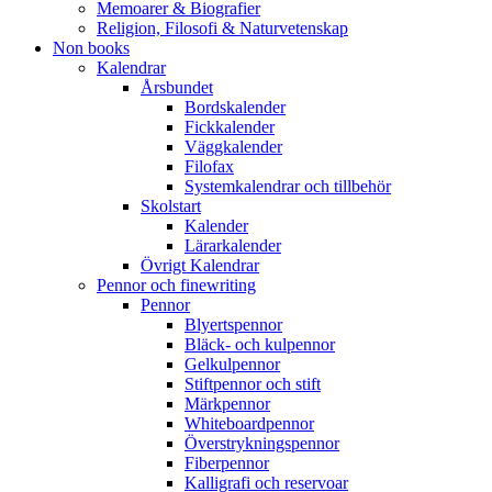
Memoarer & Biografier
Religion, Filosofi & Naturvetenskap
Non books
Kalendrar
Årsbundet
Bordskalender
Fickkalender
Väggkalender
Filofax
Systemkalendrar och tillbehör
Skolstart
Kalender
Lärarkalender
Övrigt Kalendrar
Pennor och finewriting
Pennor
Blyertspennor
Bläck- och kulpennor
Gelkulpennor
Stiftpennor och stift
Märkpennor
Whiteboardpennor
Överstrykningspennor
Fiberpennor
Kalligrafi och reservoar