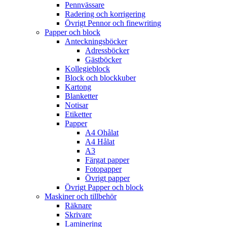
Pennvässare
Radering och korrigering
Övrigt Pennor och finewriting
Papper och block
Anteckningsböcker
Adressböcker
Gästböcker
Kollegieblock
Block och blockkuber
Kartong
Blanketter
Notisar
Etiketter
Papper
A4 Ohålat
A4 Hålat
A3
Färgat papper
Fotopapper
Övrigt papper
Övrigt Papper och block
Maskiner och tillbehör
Räknare
Skrivare
Laminering