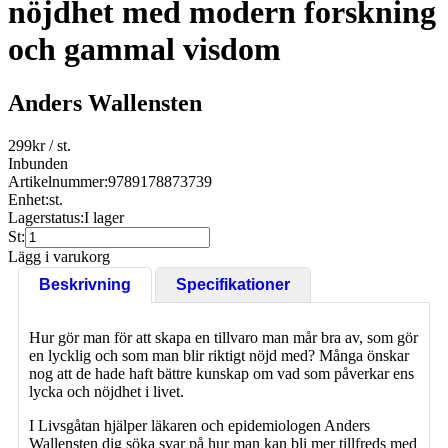
nöjdhet med modern forskning
och gammal visdom
Anders Wallensten
299
kr
/ st.
Inbunden
Artikelnummer:
9789178873739
Enhet:
st.
Lagerstatus:
I lager
St:
Lägg i varukorg
Beskrivning
Specifikationer
Hur gör man för att skapa en tillvaro man mår bra av, som gör
en lycklig och som man blir riktigt nöjd med? Många önskar
nog att de hade haft bättre kunskap om vad som påverkar ens
lycka och nöjdhet i livet.
I Livsgåtan hjälper läkaren och epidemiologen Anders
Wallensten dig söka svar på hur man kan bli mer tillfreds med