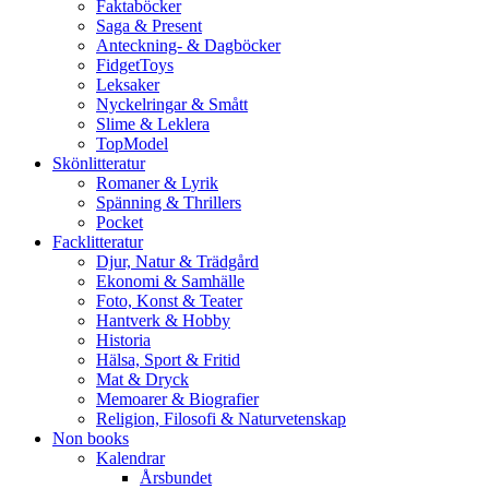
Faktaböcker
Saga & Present
Anteckning- & Dagböcker
FidgetToys
Leksaker
Nyckelringar & Smått
Slime & Leklera
TopModel
Skönlitteratur
Romaner & Lyrik
Spänning & Thrillers
Pocket
Facklitteratur
Djur, Natur & Trädgård
Ekonomi & Samhälle
Foto, Konst & Teater
Hantverk & Hobby
Historia
Hälsa, Sport & Fritid
Mat & Dryck
Memoarer & Biografier
Religion, Filosofi & Naturvetenskap
Non books
Kalendrar
Årsbundet