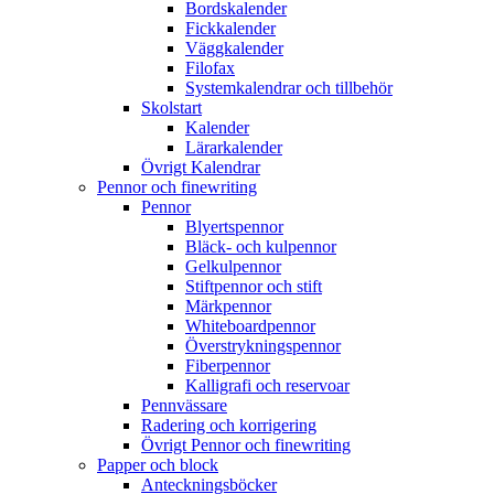
Bordskalender
Fickkalender
Väggkalender
Filofax
Systemkalendrar och tillbehör
Skolstart
Kalender
Lärarkalender
Övrigt Kalendrar
Pennor och finewriting
Pennor
Blyertspennor
Bläck- och kulpennor
Gelkulpennor
Stiftpennor och stift
Märkpennor
Whiteboardpennor
Överstrykningspennor
Fiberpennor
Kalligrafi och reservoar
Pennvässare
Radering och korrigering
Övrigt Pennor och finewriting
Papper och block
Anteckningsböcker