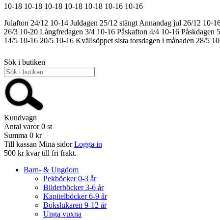
10-18
10-18
10-18
10-18
10-18
10-16
10-16
Julafton 24/12 10-14
Juldagen 25/12 stängt
Annandag jul 26/12 10-1
26/3 10-20
Långfredagen 3/4 10-16
Påskafton 4/4 10-16
Påskdagen 5
14/5 10-16
20/5 10-16
Kvällsöppet sista torsdagen i månaden 28/5 1
Sök i butiken
Kundvagn
Antal varor
0
st
Summa
0 kr
Till kassan
Mina sidor
Logga in
500 kr kvar till fri frakt.
Barn- & Ungdom
Pekböcker 0-3 år
Bilderböcker 3-6 år
Kapitelböcker 6-9 år
Bokslukaren 9-12 år
Unga vuxna