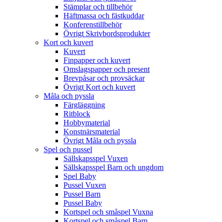
Stämplar och tillbehör
Häftmassa och fästkuddar
Konferenstillbehör
Övrigt Skrivbordsprodukter
Kort och kuvert
Kuvert
Finpapper och kuvert
Omslagspapper och present
Brevpåsar och provsäckar
Övrigt Kort och kuvert
Måla och pyssla
Färgläggning
Ritblock
Hobbymaterial
Konstnärsmaterial
Övrigt Måla och pyssla
Spel och pussel
Sällskapsspel Vuxen
Sällskapsspel Barn och ungdom
Spel Baby
Pussel Vuxen
Pussel Barn
Pussel Baby
Kortspel och småspel Vuxna
Kortspel och småspel Barn