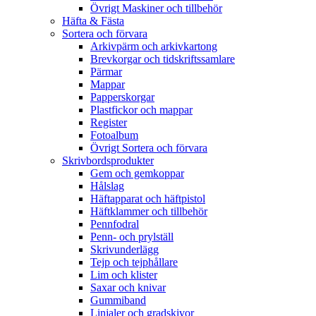
Övrigt Maskiner och tillbehör
Häfta & Fästa
Sortera och förvara
Arkivpärm och arkivkartong
Brevkorgar och tidskriftssamlare
Pärmar
Mappar
Papperskorgar
Plastfickor och mappar
Register
Fotoalbum
Övrigt Sortera och förvara
Skrivbordsprodukter
Gem och gemkoppar
Hålslag
Häftapparat och häftpistol
Häftklammer och tillbehör
Pennfodral
Penn- och prylställ
Skrivunderlägg
Tejp och tejphållare
Lim och klister
Saxar och knivar
Gummiband
Linjaler och gradskivor