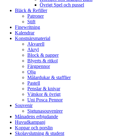
Övrigt Spel och pussel
Bläck & Refiller
Patroner
Stift
Finewritning
Kalendrar
Konstnärsmaterial
Akvarell
Akryl
Block & papper
Blyerts & ritkol
Färgpennor
Olja
Målardukar & stafflier
Pastell
Penslar & knivar
Vätskor & övrigt
Uni Posca Pennor
Souvenir
Sigtunasouvenirer
Månadens erbjudande
Huvudkampanj
Koppar och porslin
Skolavslutning & student