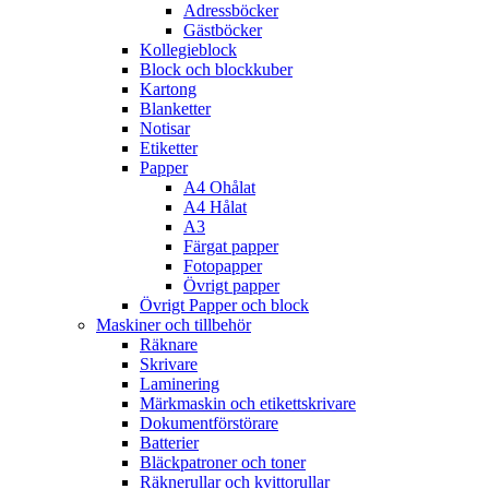
Adressböcker
Gästböcker
Kollegieblock
Block och blockkuber
Kartong
Blanketter
Notisar
Etiketter
Papper
A4 Ohålat
A4 Hålat
A3
Färgat papper
Fotopapper
Övrigt papper
Övrigt Papper och block
Maskiner och tillbehör
Räknare
Skrivare
Laminering
Märkmaskin och etikettskrivare
Dokumentförstörare
Batterier
Bläckpatroner och toner
Räknerullar och kvittorullar