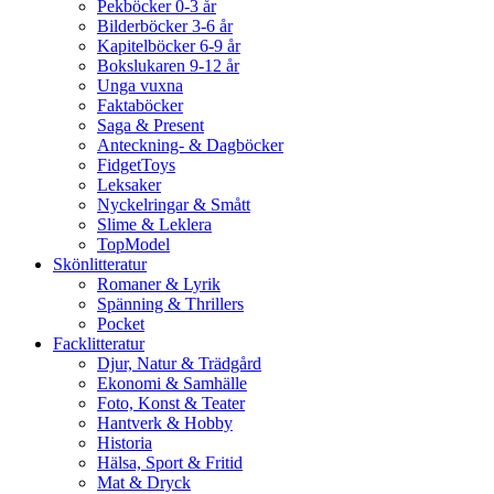
Pekböcker 0-3 år
Bilderböcker 3-6 år
Kapitelböcker 6-9 år
Bokslukaren 9-12 år
Unga vuxna
Faktaböcker
Saga & Present
Anteckning- & Dagböcker
FidgetToys
Leksaker
Nyckelringar & Smått
Slime & Leklera
TopModel
Skönlitteratur
Romaner & Lyrik
Spänning & Thrillers
Pocket
Facklitteratur
Djur, Natur & Trädgård
Ekonomi & Samhälle
Foto, Konst & Teater
Hantverk & Hobby
Historia
Hälsa, Sport & Fritid
Mat & Dryck