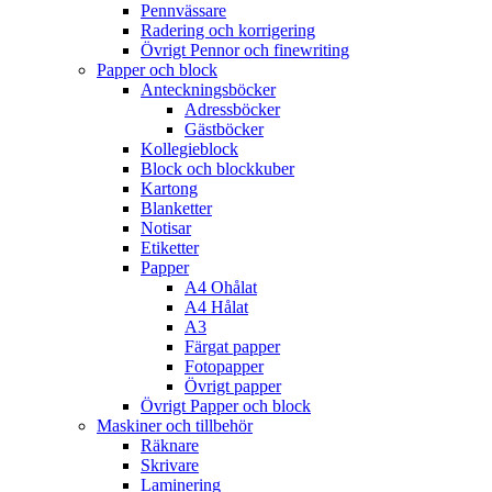
Pennvässare
Radering och korrigering
Övrigt Pennor och finewriting
Papper och block
Anteckningsböcker
Adressböcker
Gästböcker
Kollegieblock
Block och blockkuber
Kartong
Blanketter
Notisar
Etiketter
Papper
A4 Ohålat
A4 Hålat
A3
Färgat papper
Fotopapper
Övrigt papper
Övrigt Papper och block
Maskiner och tillbehör
Räknare
Skrivare
Laminering