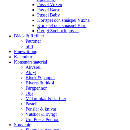
Pussel Vuxen
Pussel Barn
Pussel Baby
Kortspel och småspel Vuxna
Kortspel och småspel Barn
Övrigt Spel och pussel
Bläck & Refiller
Patroner
Stift
Finewritning
Kalendrar
Konstnärsmaterial
Akvarell
Akryl
Block & papper
Blyerts & ritkol
Färgpennor
Olja
Målardukar & stafflier
Pastell
Penslar & knivar
Vätskor & övrigt
Uni Posca Pennor
Souvenir
Sigtunasouvenirer