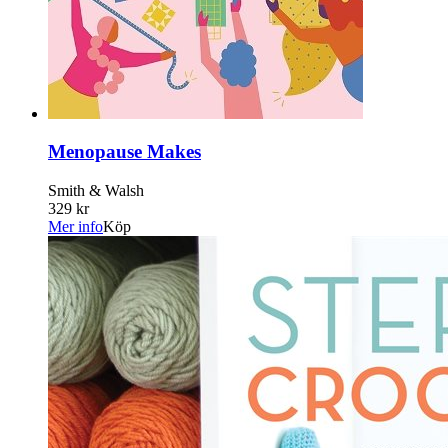
Menopause Makes
Smith & Walsh
329 kr
Mer info
Köp