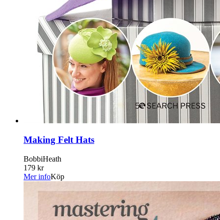
Making Felt Hats
BobbiHeath
179 kr
Mer info
Köp