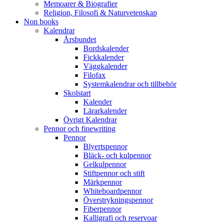
Memoarer & Biografier
Religion, Filosofi & Naturvetenskap
Non books
Kalendrar
Årsbundet
Bordskalender
Fickkalender
Väggkalender
Filofax
Systemkalendrar och tillbehör
Skolstart
Kalender
Lärarkalender
Övrigt Kalendrar
Pennor och finewriting
Pennor
Blyertspennor
Bläck- och kulpennor
Gelkulpennor
Stiftpennor och stift
Märkpennor
Whiteboardpennor
Överstrykningspennor
Fiberpennor
Kalligrafi och reservoar