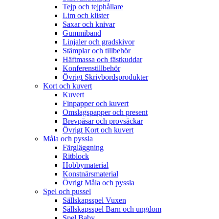
Tejp och tejphållare
Lim och klister
Saxar och knivar
Gummiband
Linjaler och gradskivor
Stämplar och tillbehör
Häftmassa och fästkuddar
Konferenstillbehör
Övrigt Skrivbordsprodukter
Kort och kuvert
Kuvert
Finpapper och kuvert
Omslagspapper och present
Brevpåsar och provsäckar
Övrigt Kort och kuvert
Måla och pyssla
Färgläggning
Ritblock
Hobbymaterial
Konstnärsmaterial
Övrigt Måla och pyssla
Spel och pussel
Sällskapsspel Vuxen
Sällskapsspel Barn och ungdom
Spel Baby