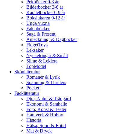
Pekböcker 0-3 år
Bilderböcker 3-6 år
Kapitelböcker 6-9 år
Bokslukaren 9-12 år
Unga vuxna
Faktaböcker
Saga & Present
Anteckning- & Dagböcker
FidgetToys
Leksaker
Nyckelringar & Smått
Slime & Leklera
TopModel
Skönlitteratur
Romaner & Lyrik
Spänning & Thrillers
Pocket
Facklitteratur
Djur, Natur & Trädgård
Ekonomi & Samhälle
Foto, Konst & Teater
Hantverk & Hobby
Historia
Hälsa, Sport & Fritid
Mat & Dryck