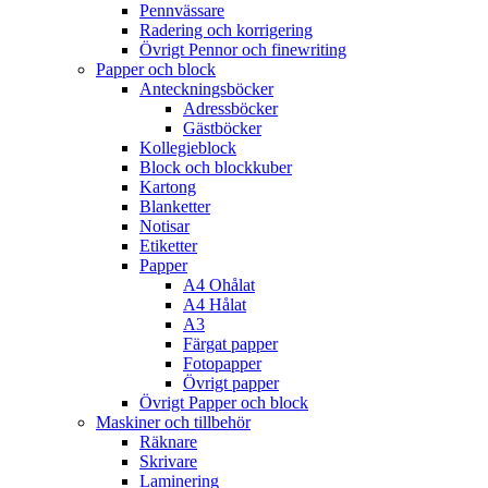
Pennvässare
Radering och korrigering
Övrigt Pennor och finewriting
Papper och block
Anteckningsböcker
Adressböcker
Gästböcker
Kollegieblock
Block och blockkuber
Kartong
Blanketter
Notisar
Etiketter
Papper
A4 Ohålat
A4 Hålat
A3
Färgat papper
Fotopapper
Övrigt papper
Övrigt Papper och block
Maskiner och tillbehör
Räknare
Skrivare
Laminering