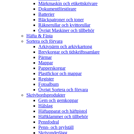
Märkmaskin och etikettskrivare
Dokumentförstörare
Batterier
Bläckpatroner och toner
Räknerullar och kvittorullar
Övrigt Maskiner och tillbehör
Häfta & Fästa
Sortera och förvara
Arkivpärm och arkivkartong
Brevkorgar och tidskriftssamlare
Pärmar
Mappar
Papperskorgar
Plastfickor och mappar
Register
Fotoalbum
Övrigt Sortera och förvara
Skrivbordsprodukter
Gem och gemkoppar
Hålslag
Häftapparat och häftpistol
Häftklammer och tillbehör
Pennfodral
Penn- och prylställ
Skrivunderlägg