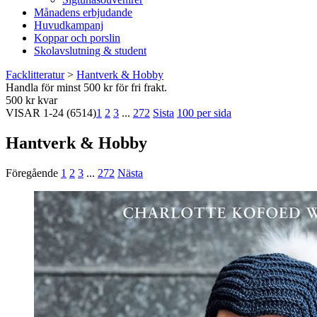
Månadens erbjudande
Huvudkampanj
Koppar och porslin
Skolavslutning & student
Facklitteratur
>
Hantverk & Hobby
Handla för minst 500 kr för fri frakt.
500 kr kvar
VISAR
1-24
(6514)
1
2
3
...
272
Sista
100 per sida
Hantverk & Hobby
Föregående
1
2
3
...
272
Nästa