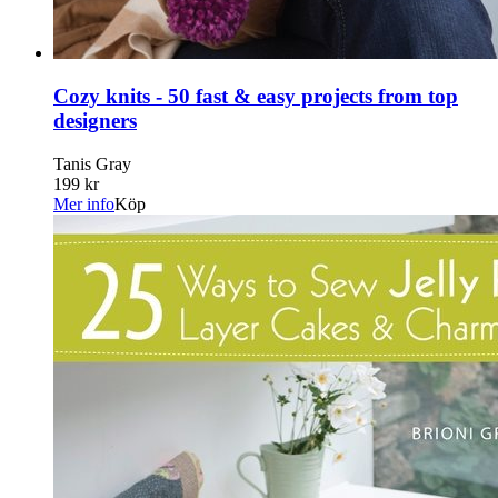
Cozy knits - 50 fast & easy projects from top
designers
Tanis Gray
199 kr
Mer info
Köp