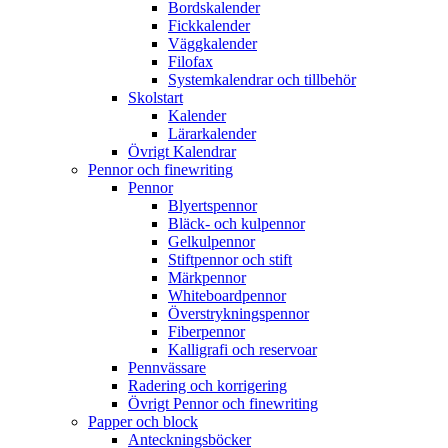
Bordskalender
Fickkalender
Väggkalender
Filofax
Systemkalendrar och tillbehör
Skolstart
Kalender
Lärarkalender
Övrigt Kalendrar
Pennor och finewriting
Pennor
Blyertspennor
Bläck- och kulpennor
Gelkulpennor
Stiftpennor och stift
Märkpennor
Whiteboardpennor
Överstrykningspennor
Fiberpennor
Kalligrafi och reservoar
Pennvässare
Radering och korrigering
Övrigt Pennor och finewriting
Papper och block
Anteckningsböcker