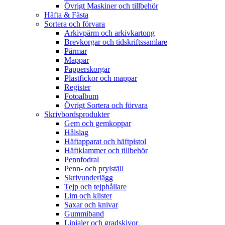
Övrigt Maskiner och tillbehör
Häfta & Fästa
Sortera och förvara
Arkivpärm och arkivkartong
Brevkorgar och tidskriftssamlare
Pärmar
Mappar
Papperskorgar
Plastfickor och mappar
Register
Fotoalbum
Övrigt Sortera och förvara
Skrivbordsprodukter
Gem och gemkoppar
Hålslag
Häftapparat och häftpistol
Häftklammer och tillbehör
Pennfodral
Penn- och prylställ
Skrivunderlägg
Tejp och tejphållare
Lim och klister
Saxar och knivar
Gummiband
Linjaler och gradskivor