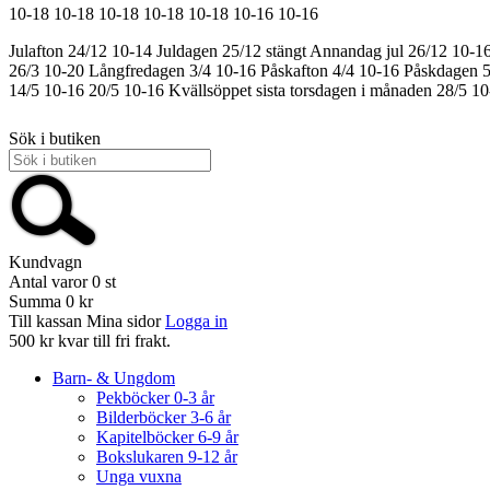
10-18
10-18
10-18
10-18
10-18
10-16
10-16
Julafton 24/12 10-14
Juldagen 25/12 stängt
Annandag jul 26/12 10-1
26/3 10-20
Långfredagen 3/4 10-16
Påskafton 4/4 10-16
Påskdagen 5
14/5 10-16
20/5 10-16
Kvällsöppet sista torsdagen i månaden 28/5 1
Sök i butiken
Kundvagn
Antal varor
0
st
Summa
0 kr
Till kassan
Mina sidor
Logga in
500 kr kvar till fri frakt.
Barn- & Ungdom
Pekböcker 0-3 år
Bilderböcker 3-6 år
Kapitelböcker 6-9 år
Bokslukaren 9-12 år
Unga vuxna