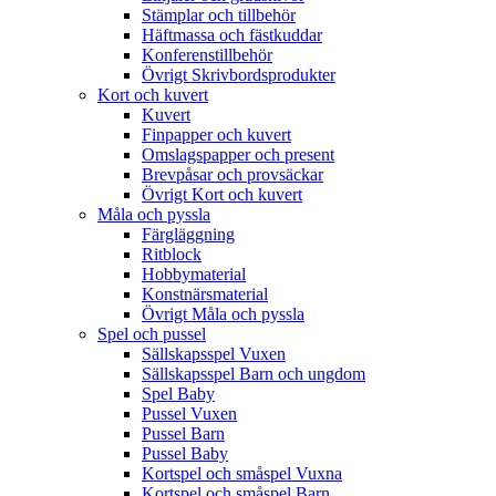
Stämplar och tillbehör
Häftmassa och fästkuddar
Konferenstillbehör
Övrigt Skrivbordsprodukter
Kort och kuvert
Kuvert
Finpapper och kuvert
Omslagspapper och present
Brevpåsar och provsäckar
Övrigt Kort och kuvert
Måla och pyssla
Färgläggning
Ritblock
Hobbymaterial
Konstnärsmaterial
Övrigt Måla och pyssla
Spel och pussel
Sällskapsspel Vuxen
Sällskapsspel Barn och ungdom
Spel Baby
Pussel Vuxen
Pussel Barn
Pussel Baby
Kortspel och småspel Vuxna
Kortspel och småspel Barn