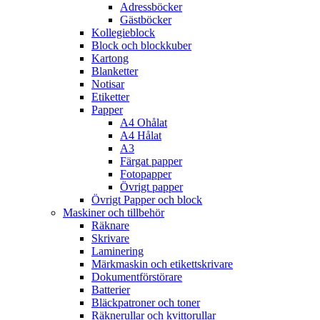
Adressböcker
Gästböcker
Kollegieblock
Block och blockkuber
Kartong
Blanketter
Notisar
Etiketter
Papper
A4 Ohålat
A4 Hålat
A3
Färgat papper
Fotopapper
Övrigt papper
Övrigt Papper och block
Maskiner och tillbehör
Räknare
Skrivare
Laminering
Märkmaskin och etikettskrivare
Dokumentförstörare
Batterier
Bläckpatroner och toner
Räknerullar och kvittorullar