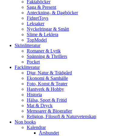
Faktaböcker
Saga & Present
Anteckning- & Dagböcker
FidgetToys
Leksaker
Nyckelringar & Smått
Slime & Leklera
TopModel
Skönlitteratur
Romaner & Lyrik
Spänning & Thrillers
Pocket
Facklitteratur
Djur, Natur & Trädgård
Ekonomi & Samhälle
Foto, Konst & Teater
Hantverk & Hobby
Historia
Hälsa, Sport & Fritid
Mat & Dryck
Memoarer & Biografier
Religion, Filosofi & Naturvetenskap
Non books
Kalendrar
Årsbundet