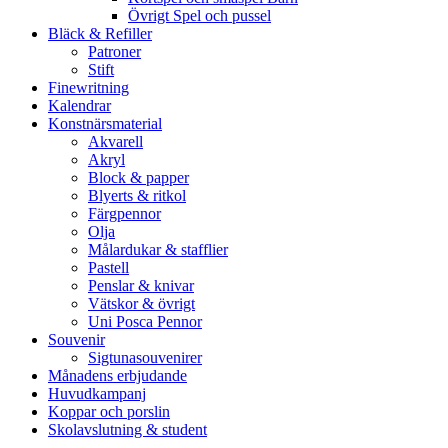
Övrigt Spel och pussel
Bläck & Refiller
Patroner
Stift
Finewritning
Kalendrar
Konstnärsmaterial
Akvarell
Akryl
Block & papper
Blyerts & ritkol
Färgpennor
Olja
Målardukar & stafflier
Pastell
Penslar & knivar
Vätskor & övrigt
Uni Posca Pennor
Souvenir
Sigtunasouvenirer
Månadens erbjudande
Huvudkampanj
Koppar och porslin
Skolavslutning & student