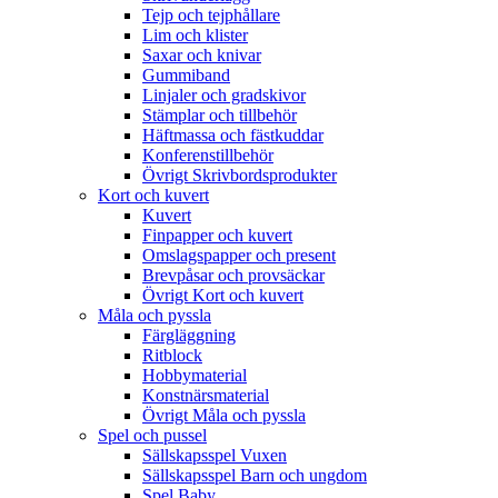
Tejp och tejphållare
Lim och klister
Saxar och knivar
Gummiband
Linjaler och gradskivor
Stämplar och tillbehör
Häftmassa och fästkuddar
Konferenstillbehör
Övrigt Skrivbordsprodukter
Kort och kuvert
Kuvert
Finpapper och kuvert
Omslagspapper och present
Brevpåsar och provsäckar
Övrigt Kort och kuvert
Måla och pyssla
Färgläggning
Ritblock
Hobbymaterial
Konstnärsmaterial
Övrigt Måla och pyssla
Spel och pussel
Sällskapsspel Vuxen
Sällskapsspel Barn och ungdom
Spel Baby