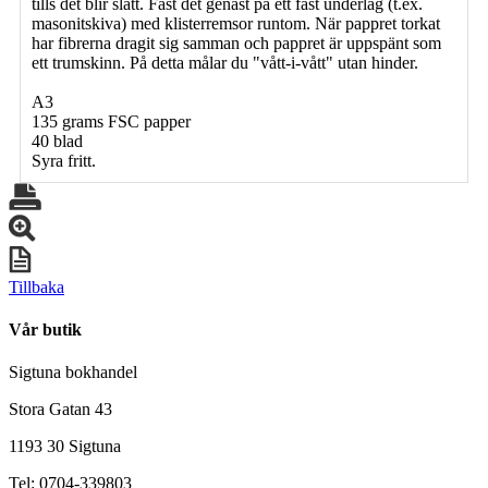
tills det blir slätt. Fäst det genast på ett fast underlag (t.ex.
masonitskiva) med klisterremsor runtom. När pappret torkat
har fibrerna dragit sig samman och pappret är uppspänt som
ett trumskinn. På detta målar du "vått-i-vått" utan hinder.
A3
135 grams FSC papper
40 blad
Syra fritt.
Tillbaka
Vår butik
Sigtuna bokhandel
Stora Gatan 43
1193 30 Sigtuna
Tel: 0704-339803