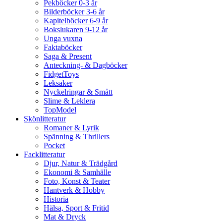
Pekböcker 0-3 år
Bilderböcker 3-6 år
Kapitelböcker 6-9 år
Bokslukaren 9-12 år
Unga vuxna
Faktaböcker
Saga & Present
Anteckning- & Dagböcker
FidgetToys
Leksaker
Nyckelringar & Smått
Slime & Leklera
TopModel
Skönlitteratur
Romaner & Lyrik
Spänning & Thrillers
Pocket
Facklitteratur
Djur, Natur & Trädgård
Ekonomi & Samhälle
Foto, Konst & Teater
Hantverk & Hobby
Historia
Hälsa, Sport & Fritid
Mat & Dryck