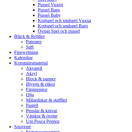
Pussel Vuxen
Pussel Barn
Pussel Baby
Kortspel och småspel Vuxna
Kortspel och småspel Barn
Övrigt Spel och pussel
Bläck & Refiller
Patroner
Stift
Finewritning
Kalendrar
Konstnärsmaterial
Akvarell
Akryl
Block & papper
Blyerts & ritkol
Färgpennor
Olja
Målardukar & stafflier
Pastell
Penslar & knivar
Vätskor & övrigt
Uni Posca Pennor
Souvenir
Sigtunasouvenirer