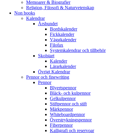
Memoarer & Biografier
Religion, Filosofi & Naturvetenskap
Non books
Kalendrar
Årsbundet
Bordskalender
Fickkalender
Väggkalender
Filofax
Systemkalendrar och tillbehör
Skolstart
Kalender
Lärarkalender
Övrigt Kalendrar
Pennor och finewriting
Pennor
Blyertspennor
Bläck- och kulpennor
Gelkulpennor
Stiftpennor och stift
Märkpennor
Whiteboardpennor
Överstrykningspennor
Fiberpennor
Kalligrafi och reservoar