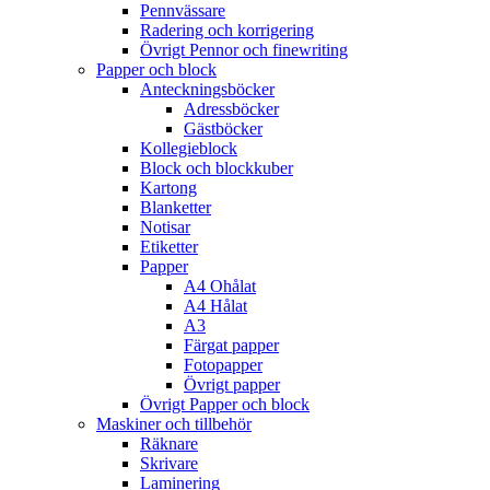
Pennvässare
Radering och korrigering
Övrigt Pennor och finewriting
Papper och block
Anteckningsböcker
Adressböcker
Gästböcker
Kollegieblock
Block och blockkuber
Kartong
Blanketter
Notisar
Etiketter
Papper
A4 Ohålat
A4 Hålat
A3
Färgat papper
Fotopapper
Övrigt papper
Övrigt Papper och block
Maskiner och tillbehör
Räknare
Skrivare
Laminering