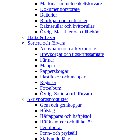
Märkmaskin och etikettskrivare
Dokumentförstörare
Batterier
Bläckpatroner och toner
Räknerullar och kvittorullar
Övrigt Maskiner och tillbehör
Häfta & Fästa
Sortera och förvara
Arkivpärm och arkivkartong
Brevkorgar och tidskriftssamlare
Pärmar
Mappar
Papperskorgar
Plastfickor och mappar
Register
Fotoalbum
Övrigt Sortera och förvara
Skrivbordsprodukter
Gem och gemkoppar
Hålslag
Häftapparat och häftpistol
Häftklammer och tillbehör
Pennfodral
Penn- och prylställ
Skrivunderlägg