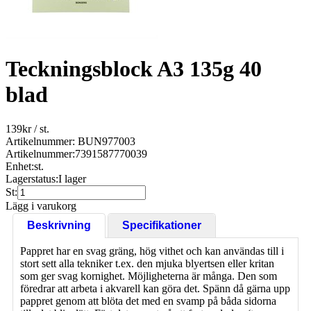
Teckningsblock A3 135g 40
blad
139
kr
/ st.
Artikelnummer: BUN977003
Artikelnummer:
7391587770039
Enhet:
st.
Lagerstatus:
I lager
St:
Lägg i varukorg
Beskrivning
Specifikationer
Pappret har en svag gräng, hög vithet och kan användas till i
stort sett alla tekniker t.ex. den mjuka blyertsen eller kritan
som ger svag kornighet. Möjligheterna är många. Den som
föredrar att arbeta i akvarell kan göra det. Spänn då gärna upp
pappret genom att blöta det med en svamp på båda sidorna