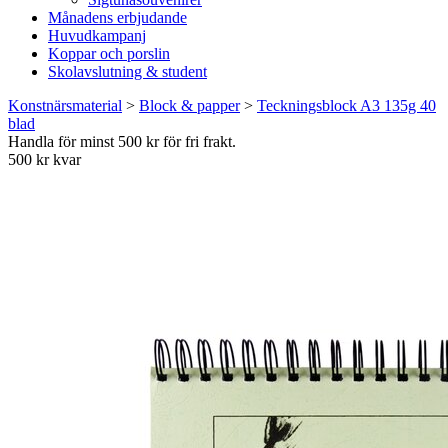
Månadens erbjudande
Huvudkampanj
Koppar och porslin
Skolavslutning & student
Konstnärsmaterial
>
Block & papper
>
Teckningsblock A3 135g 40
blad
Handla för minst 500 kr för fri frakt.
500 kr kvar