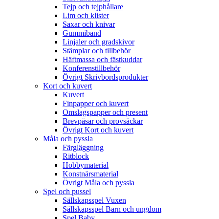
Tejp och tejphållare
Lim och klister
Saxar och knivar
Gummiband
Linjaler och gradskivor
Stämplar och tillbehör
Häftmassa och fästkuddar
Konferenstillbehör
Övrigt Skrivbordsprodukter
Kort och kuvert
Kuvert
Finpapper och kuvert
Omslagspapper och present
Brevpåsar och provsäckar
Övrigt Kort och kuvert
Måla och pyssla
Färgläggning
Ritblock
Hobbymaterial
Konstnärsmaterial
Övrigt Måla och pyssla
Spel och pussel
Sällskapsspel Vuxen
Sällskapsspel Barn och ungdom
Spel Baby