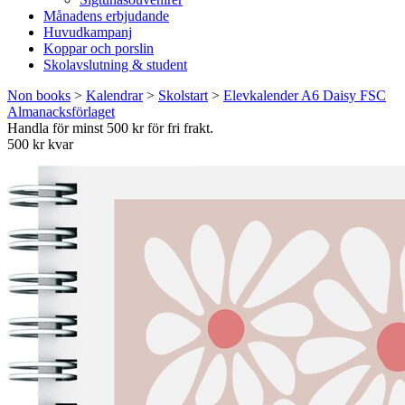
Månadens erbjudande
Huvudkampanj
Koppar och porslin
Skolavslutning & student
Non books
>
Kalendrar
>
Skolstart
>
Elevkalender A6 Daisy FSC
Almanacksförlaget
Handla för minst 500 kr för fri frakt.
500 kr kvar