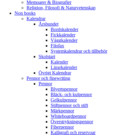
Memoarer & Biografier
Religion, Filosofi & Naturvetenskap
Non books
Kalendrar
Årsbundet
Bordskalender
Fickkalender
Väggkalender
Filofax
Systemkalendrar och tillbehör
Skolstart
Kalender
Lärarkalender
Övrigt Kalendrar
Pennor och finewriting
Pennor
Blyertspennor
Bläck- och kulpennor
Gelkulpennor
Stiftpennor och stift
Märkpennor
Whiteboardpennor
Överstrykningspennor
Fiberpennor
Kalligrafi och reservoar