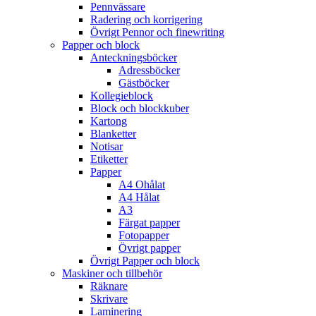
Pennvässare
Radering och korrigering
Övrigt Pennor och finewriting
Papper och block
Anteckningsböcker
Adressböcker
Gästböcker
Kollegieblock
Block och blockkuber
Kartong
Blanketter
Notisar
Etiketter
Papper
A4 Ohålat
A4 Hålat
A3
Färgat papper
Fotopapper
Övrigt papper
Övrigt Papper och block
Maskiner och tillbehör
Räknare
Skrivare
Laminering