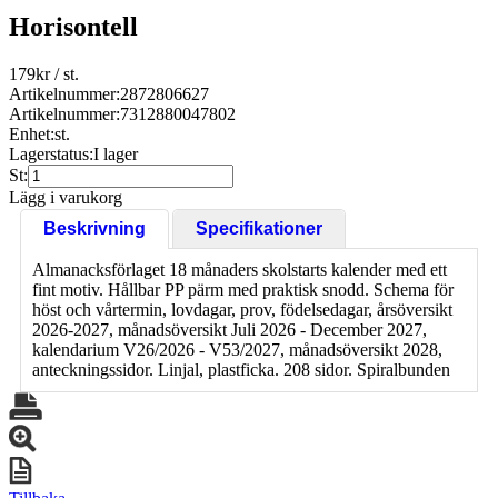
Horisontell
179
kr
/ st.
Artikelnummer:2872806627
Artikelnummer:
7312880047802
Enhet:
st.
Lagerstatus:
I lager
St:
Lägg i varukorg
Beskrivning
Specifikationer
Almanacksförlaget 18 månaders skolstarts kalender med ett
fint motiv. Hållbar PP pärm med praktisk snodd. Schema för
höst och vårtermin, lovdagar, prov, födelsedagar, årsöversikt
2026-2027, månadsöversikt Juli 2026 - December 2027,
kalendarium V26/2026 - V53/2027, månadsöversikt 2028,
anteckningssidor. Linjal, plastficka. 208 sidor. Spiralbunden