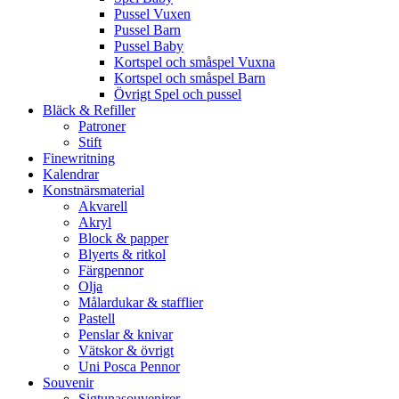
Pussel Vuxen
Pussel Barn
Pussel Baby
Kortspel och småspel Vuxna
Kortspel och småspel Barn
Övrigt Spel och pussel
Bläck & Refiller
Patroner
Stift
Finewritning
Kalendrar
Konstnärsmaterial
Akvarell
Akryl
Block & papper
Blyerts & ritkol
Färgpennor
Olja
Målardukar & stafflier
Pastell
Penslar & knivar
Vätskor & övrigt
Uni Posca Pennor
Souvenir
Sigtunasouvenirer