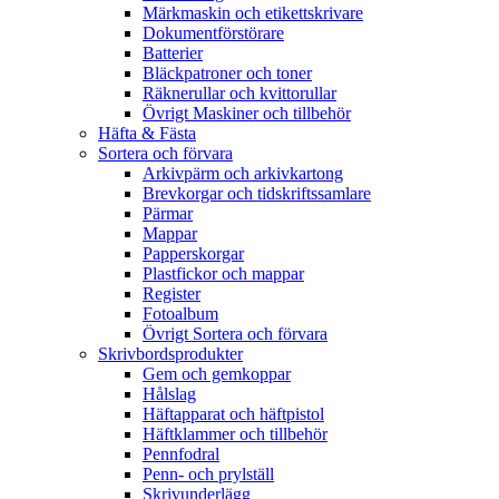
Märkmaskin och etikettskrivare
Dokumentförstörare
Batterier
Bläckpatroner och toner
Räknerullar och kvittorullar
Övrigt Maskiner och tillbehör
Häfta & Fästa
Sortera och förvara
Arkivpärm och arkivkartong
Brevkorgar och tidskriftssamlare
Pärmar
Mappar
Papperskorgar
Plastfickor och mappar
Register
Fotoalbum
Övrigt Sortera och förvara
Skrivbordsprodukter
Gem och gemkoppar
Hålslag
Häftapparat och häftpistol
Häftklammer och tillbehör
Pennfodral
Penn- och prylställ
Skrivunderlägg