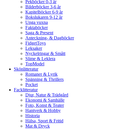
Pekböcker 0-3 år
Bilderböcker 3-6 år
Kapitelböcker 6-9 år
Bokslukaren 9-12 år
Unga vuxna
Faktaböcker
Saga & Present
Anteckning- & Dagböcker
FidgetToys
Leksaker
Nyckelringar & Smått
Slime & Leklera
TopModel
Skönlitteratur
Romaner & Lyrik
Spänning & Thrillers
Pocket
Facklitteratur
Djur, Natur & Trädgård
Ekonomi & Samhälle
Foto, Konst & Teater
Hantverk & Hobby
Historia
Hälsa, Sport & Fritid
Mat & Dryck