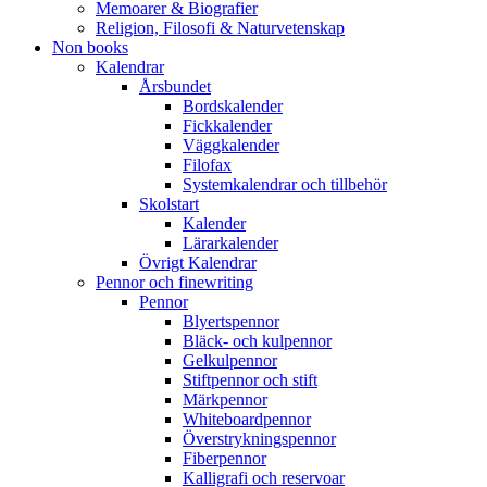
Memoarer & Biografier
Religion, Filosofi & Naturvetenskap
Non books
Kalendrar
Årsbundet
Bordskalender
Fickkalender
Väggkalender
Filofax
Systemkalendrar och tillbehör
Skolstart
Kalender
Lärarkalender
Övrigt Kalendrar
Pennor och finewriting
Pennor
Blyertspennor
Bläck- och kulpennor
Gelkulpennor
Stiftpennor och stift
Märkpennor
Whiteboardpennor
Överstrykningspennor
Fiberpennor
Kalligrafi och reservoar