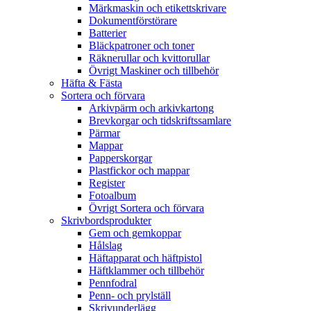
Märkmaskin och etikettskrivare
Dokumentförstörare
Batterier
Bläckpatroner och toner
Räknerullar och kvittorullar
Övrigt Maskiner och tillbehör
Häfta & Fästa
Sortera och förvara
Arkivpärm och arkivkartong
Brevkorgar och tidskriftssamlare
Pärmar
Mappar
Papperskorgar
Plastfickor och mappar
Register
Fotoalbum
Övrigt Sortera och förvara
Skrivbordsprodukter
Gem och gemkoppar
Hålslag
Häftapparat och häftpistol
Häftklammer och tillbehör
Pennfodral
Penn- och prylställ
Skrivunderlägg