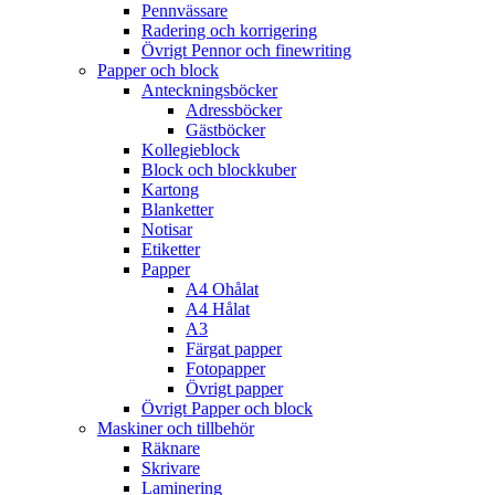
Pennvässare
Radering och korrigering
Övrigt Pennor och finewriting
Papper och block
Anteckningsböcker
Adressböcker
Gästböcker
Kollegieblock
Block och blockkuber
Kartong
Blanketter
Notisar
Etiketter
Papper
A4 Ohålat
A4 Hålat
A3
Färgat papper
Fotopapper
Övrigt papper
Övrigt Papper och block
Maskiner och tillbehör
Räknare
Skrivare
Laminering