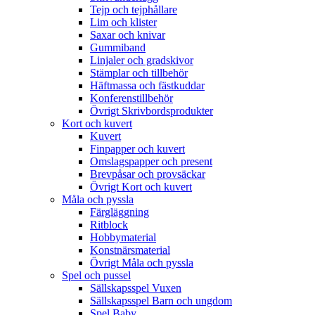
Tejp och tejphållare
Lim och klister
Saxar och knivar
Gummiband
Linjaler och gradskivor
Stämplar och tillbehör
Häftmassa och fästkuddar
Konferenstillbehör
Övrigt Skrivbordsprodukter
Kort och kuvert
Kuvert
Finpapper och kuvert
Omslagspapper och present
Brevpåsar och provsäckar
Övrigt Kort och kuvert
Måla och pyssla
Färgläggning
Ritblock
Hobbymaterial
Konstnärsmaterial
Övrigt Måla och pyssla
Spel och pussel
Sällskapsspel Vuxen
Sällskapsspel Barn och ungdom
Spel Baby