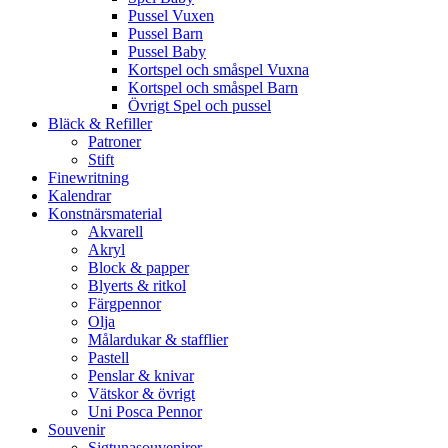
Pussel Vuxen
Pussel Barn
Pussel Baby
Kortspel och småspel Vuxna
Kortspel och småspel Barn
Övrigt Spel och pussel
Bläck & Refiller
Patroner
Stift
Finewritning
Kalendrar
Konstnärsmaterial
Akvarell
Akryl
Block & papper
Blyerts & ritkol
Färgpennor
Olja
Målardukar & stafflier
Pastell
Penslar & knivar
Vätskor & övrigt
Uni Posca Pennor
Souvenir
Sigtunasouvenirer