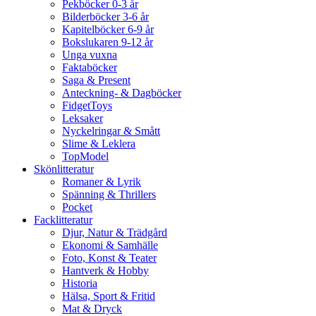
Pekböcker 0-3 år
Bilderböcker 3-6 år
Kapitelböcker 6-9 år
Bokslukaren 9-12 år
Unga vuxna
Faktaböcker
Saga & Present
Anteckning- & Dagböcker
FidgetToys
Leksaker
Nyckelringar & Smått
Slime & Leklera
TopModel
Skönlitteratur
Romaner & Lyrik
Spänning & Thrillers
Pocket
Facklitteratur
Djur, Natur & Trädgård
Ekonomi & Samhälle
Foto, Konst & Teater
Hantverk & Hobby
Historia
Hälsa, Sport & Fritid
Mat & Dryck