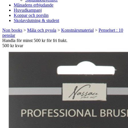
Månadens erbjudande
Huvudkampanj
Koppar och porslin
Skolavslutning & student
Non books
>
Måla och pyssla
>
Konstnärsmaterial
>
Penselset : 10
penslar
Handla för minst 500 kr för fri frakt.
500 kr kvar