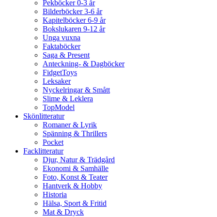
Pekböcker 0-3 år
Bilderböcker 3-6 år
Kapitelböcker 6-9 år
Bokslukaren 9-12 år
Unga vuxna
Faktaböcker
Saga & Present
Anteckning- & Dagböcker
FidgetToys
Leksaker
Nyckelringar & Smått
Slime & Leklera
TopModel
Skönlitteratur
Romaner & Lyrik
Spänning & Thrillers
Pocket
Facklitteratur
Djur, Natur & Trädgård
Ekonomi & Samhälle
Foto, Konst & Teater
Hantverk & Hobby
Historia
Hälsa, Sport & Fritid
Mat & Dryck