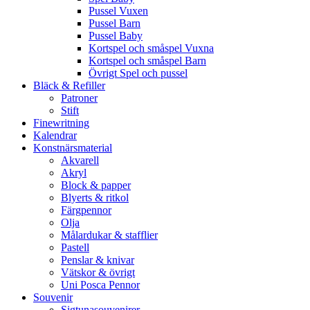
Pussel Vuxen
Pussel Barn
Pussel Baby
Kortspel och småspel Vuxna
Kortspel och småspel Barn
Övrigt Spel och pussel
Bläck & Refiller
Patroner
Stift
Finewritning
Kalendrar
Konstnärsmaterial
Akvarell
Akryl
Block & papper
Blyerts & ritkol
Färgpennor
Olja
Målardukar & stafflier
Pastell
Penslar & knivar
Vätskor & övrigt
Uni Posca Pennor
Souvenir
Sigtunasouvenirer