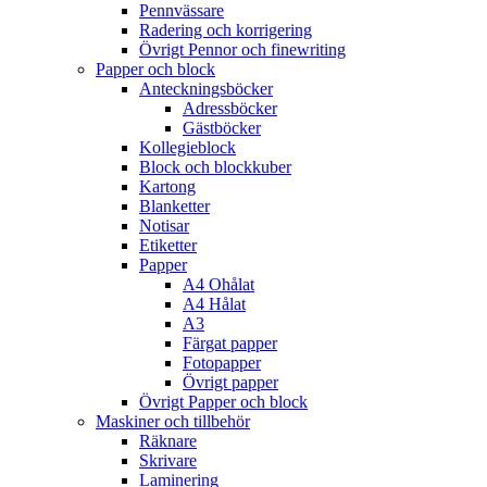
Pennvässare
Radering och korrigering
Övrigt Pennor och finewriting
Papper och block
Anteckningsböcker
Adressböcker
Gästböcker
Kollegieblock
Block och blockkuber
Kartong
Blanketter
Notisar
Etiketter
Papper
A4 Ohålat
A4 Hålat
A3
Färgat papper
Fotopapper
Övrigt papper
Övrigt Papper och block
Maskiner och tillbehör
Räknare
Skrivare
Laminering