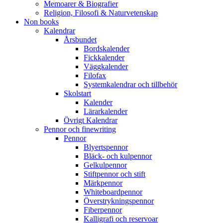
Memoarer & Biografier
Religion, Filosofi & Naturvetenskap
Non books
Kalendrar
Årsbundet
Bordskalender
Fickkalender
Väggkalender
Filofax
Systemkalendrar och tillbehör
Skolstart
Kalender
Lärarkalender
Övrigt Kalendrar
Pennor och finewriting
Pennor
Blyertspennor
Bläck- och kulpennor
Gelkulpennor
Stiftpennor och stift
Märkpennor
Whiteboardpennor
Överstrykningspennor
Fiberpennor
Kalligrafi och reservoar