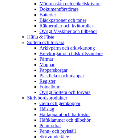
Märkmaskin och etikettskrivare
Dokumentförstörare
Batterier
Bläckpatroner och toner
Räknerullar och kvittorullar
Övrigt Maskiner och tillbehör
Häfta & Fästa
Sortera och förvara
Arkivpärm och arkivkartong
Brevkorgar och tidskriftssamlare
Pärmar
Mappar
Papperskorgar
Plastfickor och mappar
Register
Fotoalbum
Övrigt Sortera och förvara
Skrivbordsprodukter
Gem och gemkoppar
Hålslag
Häftapparat och häftpistol
Häftklammer och tillbehör
Pennfodral
Penn- och prylställ
Skrivunderlägg