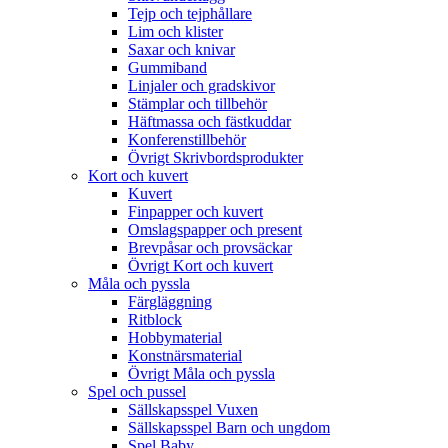
Tejp och tejphållare
Lim och klister
Saxar och knivar
Gummiband
Linjaler och gradskivor
Stämplar och tillbehör
Häftmassa och fästkuddar
Konferenstillbehör
Övrigt Skrivbordsprodukter
Kort och kuvert
Kuvert
Finpapper och kuvert
Omslagspapper och present
Brevpåsar och provsäckar
Övrigt Kort och kuvert
Måla och pyssla
Färgläggning
Ritblock
Hobbymaterial
Konstnärsmaterial
Övrigt Måla och pyssla
Spel och pussel
Sällskapsspel Vuxen
Sällskapsspel Barn och ungdom
Spel Baby