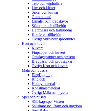
Tejp och tejphållare
Lim och klister
Saxar och knivar
Gummiband
Linjaler och gradskivor
Stämplar och tillbehör
Häftmassa och fästkuddar
Konferenstillbehör
Övrigt Skrivbordsprodukter
Kort och kuvert
Kuvert
Finpapper och kuvert
Omslagspapper och present
Brevpåsar och provsäckar
Övrigt Kort och kuvert
Måla och pyssla
Färgläggning
Ritblock
Hobbymaterial
Konstnärsmaterial
Övrigt Måla och pyssla
Spel och pussel
Sällskapsspel Vuxen
Sällskapsspel Barn och ungdom
Spel Baby