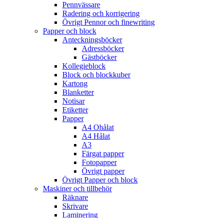
Pennvässare
Radering och korrigering
Övrigt Pennor och finewriting
Papper och block
Anteckningsböcker
Adressböcker
Gästböcker
Kollegieblock
Block och blockkuber
Kartong
Blanketter
Notisar
Etiketter
Papper
A4 Ohålat
A4 Hålat
A3
Färgat papper
Fotopapper
Övrigt papper
Övrigt Papper och block
Maskiner och tillbehör
Räknare
Skrivare
Laminering