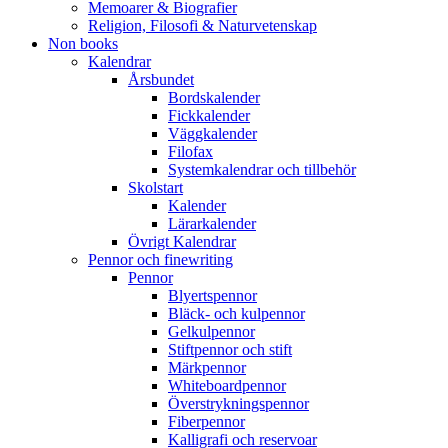
Memoarer & Biografier
Religion, Filosofi & Naturvetenskap
Non books
Kalendrar
Årsbundet
Bordskalender
Fickkalender
Väggkalender
Filofax
Systemkalendrar och tillbehör
Skolstart
Kalender
Lärarkalender
Övrigt Kalendrar
Pennor och finewriting
Pennor
Blyertspennor
Bläck- och kulpennor
Gelkulpennor
Stiftpennor och stift
Märkpennor
Whiteboardpennor
Överstrykningspennor
Fiberpennor
Kalligrafi och reservoar