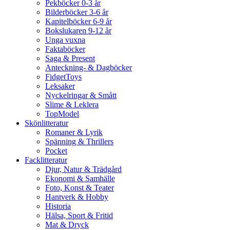
Pekböcker 0-3 år
Bilderböcker 3-6 år
Kapitelböcker 6-9 år
Bokslukaren 9-12 år
Unga vuxna
Faktaböcker
Saga & Present
Anteckning- & Dagböcker
FidgetToys
Leksaker
Nyckelringar & Smått
Slime & Leklera
TopModel
Skönlitteratur
Romaner & Lyrik
Spänning & Thrillers
Pocket
Facklitteratur
Djur, Natur & Trädgård
Ekonomi & Samhälle
Foto, Konst & Teater
Hantverk & Hobby
Historia
Hälsa, Sport & Fritid
Mat & Dryck