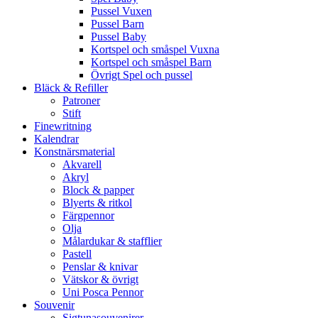
Pussel Vuxen
Pussel Barn
Pussel Baby
Kortspel och småspel Vuxna
Kortspel och småspel Barn
Övrigt Spel och pussel
Bläck & Refiller
Patroner
Stift
Finewritning
Kalendrar
Konstnärsmaterial
Akvarell
Akryl
Block & papper
Blyerts & ritkol
Färgpennor
Olja
Målardukar & stafflier
Pastell
Penslar & knivar
Vätskor & övrigt
Uni Posca Pennor
Souvenir
Sigtunasouvenirer