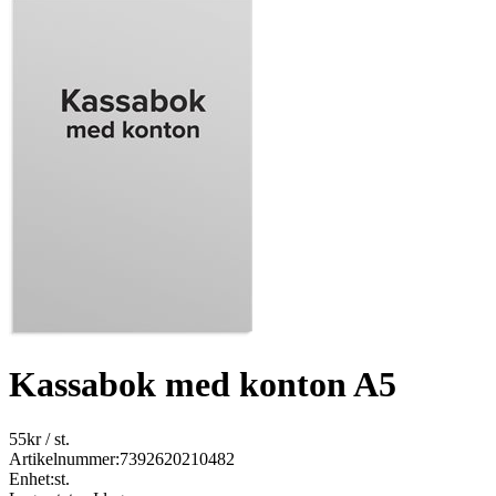
Kassabok med konton A5
55
kr
/ st.
Artikelnummer:
7392620210482
Enhet:
st.