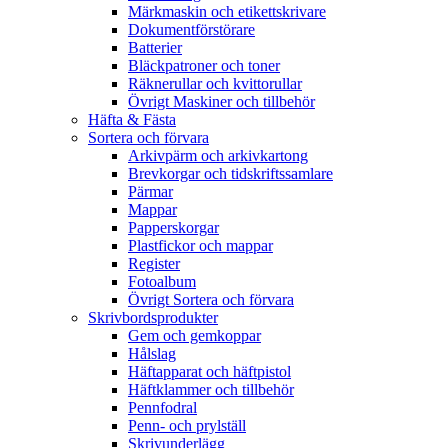
Märkmaskin och etikettskrivare
Dokumentförstörare
Batterier
Bläckpatroner och toner
Räknerullar och kvittorullar
Övrigt Maskiner och tillbehör
Häfta & Fästa
Sortera och förvara
Arkivpärm och arkivkartong
Brevkorgar och tidskriftssamlare
Pärmar
Mappar
Papperskorgar
Plastfickor och mappar
Register
Fotoalbum
Övrigt Sortera och förvara
Skrivbordsprodukter
Gem och gemkoppar
Hålslag
Häftapparat och häftpistol
Häftklammer och tillbehör
Pennfodral
Penn- och prylställ
Skrivunderlägg