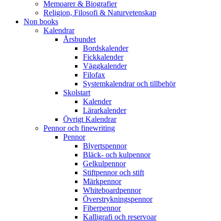
Memoarer & Biografier
Religion, Filosofi & Naturvetenskap
Non books
Kalendrar
Årsbundet
Bordskalender
Fickkalender
Väggkalender
Filofax
Systemkalendrar och tillbehör
Skolstart
Kalender
Lärarkalender
Övrigt Kalendrar
Pennor och finewriting
Pennor
Blyertspennor
Bläck- och kulpennor
Gelkulpennor
Stiftpennor och stift
Märkpennor
Whiteboardpennor
Överstrykningspennor
Fiberpennor
Kalligrafi och reservoar