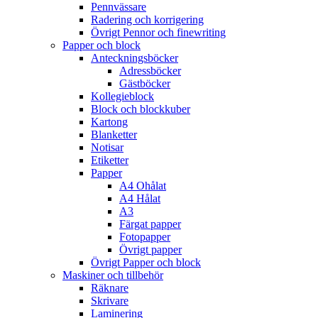
Pennvässare
Radering och korrigering
Övrigt Pennor och finewriting
Papper och block
Anteckningsböcker
Adressböcker
Gästböcker
Kollegieblock
Block och blockkuber
Kartong
Blanketter
Notisar
Etiketter
Papper
A4 Ohålat
A4 Hålat
A3
Färgat papper
Fotopapper
Övrigt papper
Övrigt Papper och block
Maskiner och tillbehör
Räknare
Skrivare
Laminering