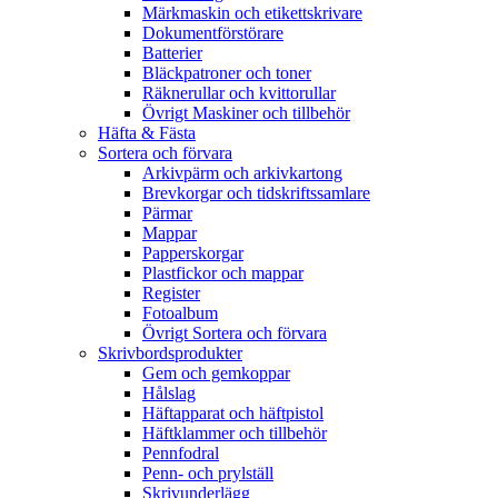
Märkmaskin och etikettskrivare
Dokumentförstörare
Batterier
Bläckpatroner och toner
Räknerullar och kvittorullar
Övrigt Maskiner och tillbehör
Häfta & Fästa
Sortera och förvara
Arkivpärm och arkivkartong
Brevkorgar och tidskriftssamlare
Pärmar
Mappar
Papperskorgar
Plastfickor och mappar
Register
Fotoalbum
Övrigt Sortera och förvara
Skrivbordsprodukter
Gem och gemkoppar
Hålslag
Häftapparat och häftpistol
Häftklammer och tillbehör
Pennfodral
Penn- och prylställ
Skrivunderlägg