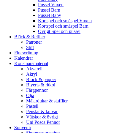
Pussel Vuxen
Pussel Barn
Pussel Baby
Kortspel och småspel Vuxna
Kortspel och småspel Barn
Övrigt Spel och pussel
Bläck & Refiller
Patroner
Stift
Finewritning
Kalendrar
Konstnärsmaterial
Akvarell
Akryl
Block & papper
Blyerts & ritkol
Färgpennor
Olja
Målardukar & stafflier
Pastell
Penslar & knivar
Vätskor & övrigt
Uni Posca Pennor
Souvenir
Sigtunasouvenirer