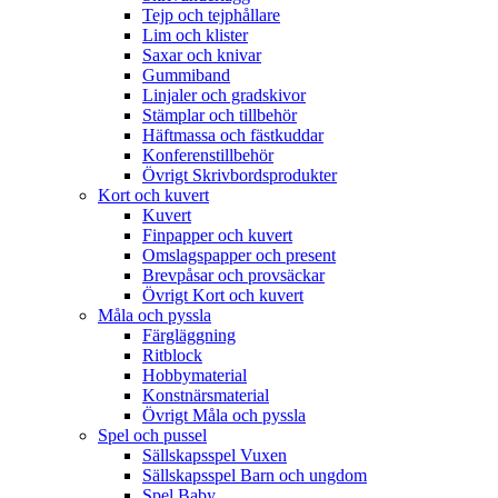
Tejp och tejphållare
Lim och klister
Saxar och knivar
Gummiband
Linjaler och gradskivor
Stämplar och tillbehör
Häftmassa och fästkuddar
Konferenstillbehör
Övrigt Skrivbordsprodukter
Kort och kuvert
Kuvert
Finpapper och kuvert
Omslagspapper och present
Brevpåsar och provsäckar
Övrigt Kort och kuvert
Måla och pyssla
Färgläggning
Ritblock
Hobbymaterial
Konstnärsmaterial
Övrigt Måla och pyssla
Spel och pussel
Sällskapsspel Vuxen
Sällskapsspel Barn och ungdom
Spel Baby