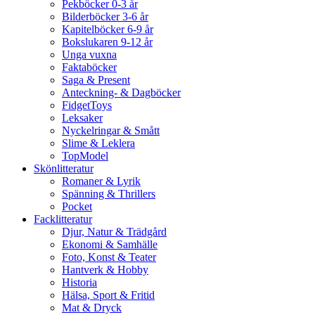
Pekböcker 0-3 år
Bilderböcker 3-6 år
Kapitelböcker 6-9 år
Bokslukaren 9-12 år
Unga vuxna
Faktaböcker
Saga & Present
Anteckning- & Dagböcker
FidgetToys
Leksaker
Nyckelringar & Smått
Slime & Leklera
TopModel
Skönlitteratur
Romaner & Lyrik
Spänning & Thrillers
Pocket
Facklitteratur
Djur, Natur & Trädgård
Ekonomi & Samhälle
Foto, Konst & Teater
Hantverk & Hobby
Historia
Hälsa, Sport & Fritid
Mat & Dryck