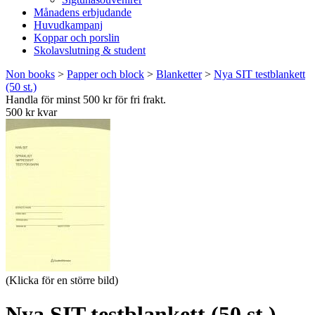
Månadens erbjudande
Huvudkampanj
Koppar och porslin
Skolavslutning & student
Non books
>
Papper och block
>
Blanketter
>
Nya SIT testblankett
(50 st.)
Handla för minst 500 kr för fri frakt.
500 kr kvar
(Klicka för en större bild)
Nya SIT testblankett (50 st.)