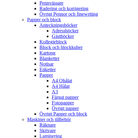
Pennvässare
Radering och korrigering
Övrigt Pennor och finewriting
Papper och block
Anteckningsböcker
Adressböcker
Gästböcker
Kollegieblock
Block och blockkuber
Kartong
Blanketter
Notisar
Etiketter
Papper
A4 Ohålat
A4 Hålat
A3
Färgat papper
Fotopapper
Övrigt papper
Övrigt Papper och block
Maskiner och tillbehör
Räknare
Skrivare
Laminering