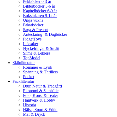
Pekböcker 0-3 år
Bilderböcker 3-6 år
Kapitelböcker 6-9 år
Bokslukaren 9-12 år
Unga vuxna
Faktaböcker
Saga & Present
Anteckning- & Dagböcker
FidgetToys
Leksaker
Nyckelringar & Smått
Slime & Leklera
TopModel
Skönlitteratur
Romaner & Lyrik
Spänning & Thrillers
Pocket
Facklitteratur
Djur, Natur & Trädgård
Ekonomi & Samhälle
Foto, Konst & Teater
Hantverk & Hobby
Historia
Hälsa, Sport & Fritid
Mat & Dryck