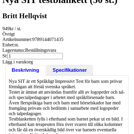
Britt Hellqvist
949
kr
/ st.
Övrigt
Artikelnummer:
9789144071435
Enhet:
st.
Lagerstatus:
Beställningsvara
St:
Lägg i varukorg
Beskrivning
Specifikationer
Nya SIT är ett Språkligt Impressivt Test för barn som prövar
förmågan att förstå svenska språket.
Testet är ämnat att användas framför allt av logopeder och tal-
och specialpedagoger i arbetet med språkförsenade barn.
Även flerspråkiga barn och barn med hörselskador har med
framgång prövats och bedömts i samarbete med logopeder
och talpedagoger.
Testblanketten fylls i efterhand som barnet pekar ut en bild. I
efterhand kan terapeuten föra över svaren till olika kolumner
och får då en överskådlig bild över var barnets eventuella