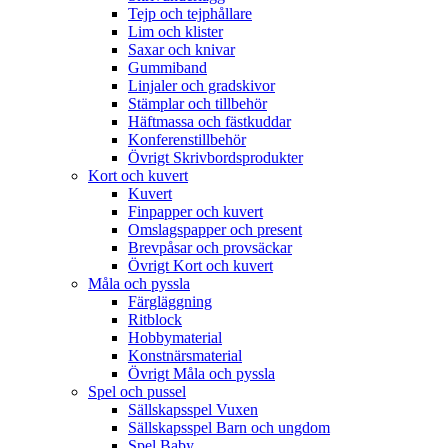
Tejp och tejphållare
Lim och klister
Saxar och knivar
Gummiband
Linjaler och gradskivor
Stämplar och tillbehör
Häftmassa och fästkuddar
Konferenstillbehör
Övrigt Skrivbordsprodukter
Kort och kuvert
Kuvert
Finpapper och kuvert
Omslagspapper och present
Brevpåsar och provsäckar
Övrigt Kort och kuvert
Måla och pyssla
Färgläggning
Ritblock
Hobbymaterial
Konstnärsmaterial
Övrigt Måla och pyssla
Spel och pussel
Sällskapsspel Vuxen
Sällskapsspel Barn och ungdom
Spel Baby