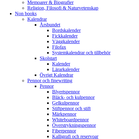
Memoarer & Biografier
Religion, Filosofi & Naturvetenskap
Non books
Kalendrar
Årsbundet
Bordskalender
Fickkalender
Väggkalender
Filofax
Systemkalendrar och tillbehör
Skolstart
Kalender
Lärarkalender
Övrigt Kalendrar
Pennor och finewriting
Pennor
Blyertspennor
Bläck- och kulpennor
Gelkulpennor
Stiftpennor och stift
Märkpennor
Whiteboardpennor
Överstrykningspennor
Fiberpennor
Kalligrafi och reservoar