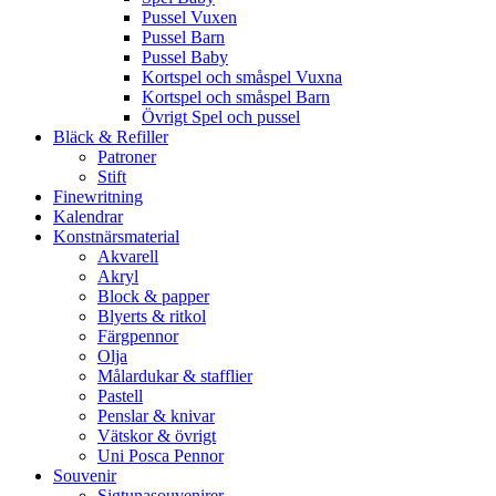
Pussel Vuxen
Pussel Barn
Pussel Baby
Kortspel och småspel Vuxna
Kortspel och småspel Barn
Övrigt Spel och pussel
Bläck & Refiller
Patroner
Stift
Finewritning
Kalendrar
Konstnärsmaterial
Akvarell
Akryl
Block & papper
Blyerts & ritkol
Färgpennor
Olja
Målardukar & stafflier
Pastell
Penslar & knivar
Vätskor & övrigt
Uni Posca Pennor
Souvenir
Sigtunasouvenirer