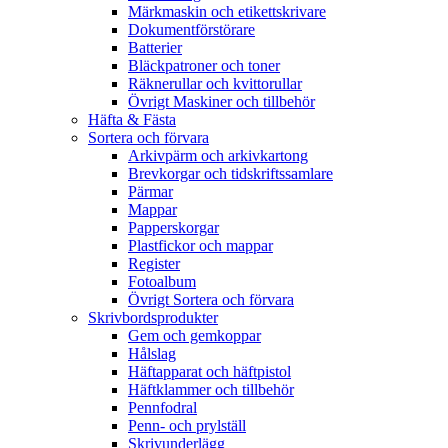
Märkmaskin och etikettskrivare
Dokumentförstörare
Batterier
Bläckpatroner och toner
Räknerullar och kvittorullar
Övrigt Maskiner och tillbehör
Häfta & Fästa
Sortera och förvara
Arkivpärm och arkivkartong
Brevkorgar och tidskriftssamlare
Pärmar
Mappar
Papperskorgar
Plastfickor och mappar
Register
Fotoalbum
Övrigt Sortera och förvara
Skrivbordsprodukter
Gem och gemkoppar
Hålslag
Häftapparat och häftpistol
Häftklammer och tillbehör
Pennfodral
Penn- och prylställ
Skrivunderlägg