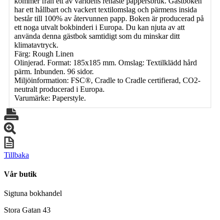
kommer från ett av världens renaste pappersbruk. Gästboken
har ett hållbart och vackert textilomslag och pärmens insida
består till 100% av återvunnen papp. Boken är producerad på
ett noga utvalt bokbinderi i Europa. Du kan njuta av att
använda denna gästbok samtidigt som du minskar ditt
klimatavtryck.
Färg: Rough Linen
Olinjerad. Format: 185x185 mm. Omslag: Textilklädd hård
pärm. Inbunden. 96 sidor.
Miljöinformation: FSC®, Cradle to Cradle certifierad, CO2-
neutralt producerad i Europa.
Varumärke: Paperstyle.
Tillbaka
Vår butik
Sigtuna bokhandel
Stora Gatan 43