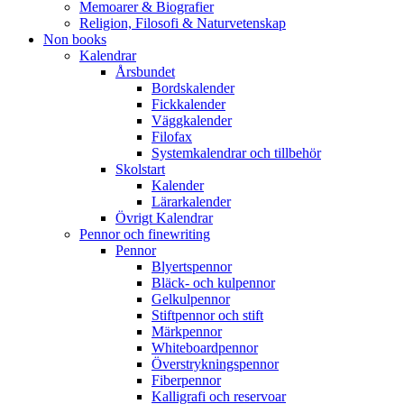
Memoarer & Biografier
Religion, Filosofi & Naturvetenskap
Non books
Kalendrar
Årsbundet
Bordskalender
Fickkalender
Väggkalender
Filofax
Systemkalendrar och tillbehör
Skolstart
Kalender
Lärarkalender
Övrigt Kalendrar
Pennor och finewriting
Pennor
Blyertspennor
Bläck- och kulpennor
Gelkulpennor
Stiftpennor och stift
Märkpennor
Whiteboardpennor
Överstrykningspennor
Fiberpennor
Kalligrafi och reservoar