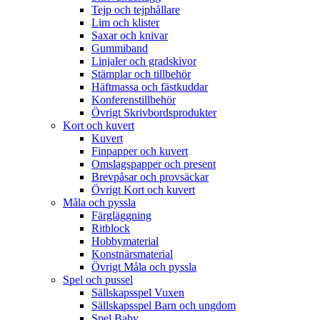
Tejp och tejphållare
Lim och klister
Saxar och knivar
Gummiband
Linjaler och gradskivor
Stämplar och tillbehör
Häftmassa och fästkuddar
Konferenstillbehör
Övrigt Skrivbordsprodukter
Kort och kuvert
Kuvert
Finpapper och kuvert
Omslagspapper och present
Brevpåsar och provsäckar
Övrigt Kort och kuvert
Måla och pyssla
Färgläggning
Ritblock
Hobbymaterial
Konstnärsmaterial
Övrigt Måla och pyssla
Spel och pussel
Sällskapsspel Vuxen
Sällskapsspel Barn och ungdom
Spel Baby