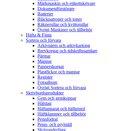
Märkmaskin och etikettskrivare
Dokumentförstörare
Batterier
Bläckpatroner och toner
Räknerullar och kvittorullar
Övrigt Maskiner och tillbehör
Häfta & Fästa
Sortera och förvara
Arkivpärm och arkivkartong
Brevkorgar och tidskriftssamlare
Pärmar
Mappar
Papperskorgar
Plastfickor och mappar
Register
Fotoalbum
Övrigt Sortera och förvara
Skrivbordsprodukter
Gem och gemkoppar
Hålslag
Häftapparat och häftpistol
Häftklammer och tillbehör
Pennfodral
Penn- och prylställ
Skrivunderlägg