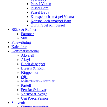
Pussel Vuxen
Pussel Barn
Pussel Baby
Kortspel och småspel Vuxna
Kortspel och småspel Barn
Övrigt Spel och pussel
Bläck & Refiller
Patroner
Stift
Finewritning
Kalendrar
Konstnärsmaterial
Akvarell
Akryl
Block & papper
Blyerts & ritkol
Färgpennor
Olja
Målardukar & stafflier
Pastell
Penslar & knivar
Vätskor & övrigt
Uni Posca Pennor
Souvenir
Sigtunasouvenirer