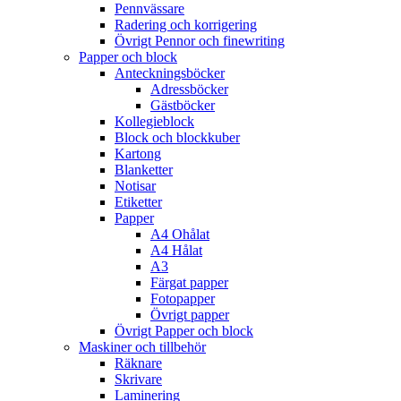
Pennvässare
Radering och korrigering
Övrigt Pennor och finewriting
Papper och block
Anteckningsböcker
Adressböcker
Gästböcker
Kollegieblock
Block och blockkuber
Kartong
Blanketter
Notisar
Etiketter
Papper
A4 Ohålat
A4 Hålat
A3
Färgat papper
Fotopapper
Övrigt papper
Övrigt Papper och block
Maskiner och tillbehör
Räknare
Skrivare
Laminering