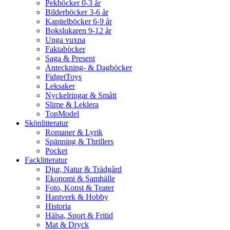
Pekböcker 0-3 år
Bilderböcker 3-6 år
Kapitelböcker 6-9 år
Bokslukaren 9-12 år
Unga vuxna
Faktaböcker
Saga & Present
Anteckning- & Dagböcker
FidgetToys
Leksaker
Nyckelringar & Smått
Slime & Leklera
TopModel
Skönlitteratur
Romaner & Lyrik
Spänning & Thrillers
Pocket
Facklitteratur
Djur, Natur & Trädgård
Ekonomi & Samhälle
Foto, Konst & Teater
Hantverk & Hobby
Historia
Hälsa, Sport & Fritid
Mat & Dryck