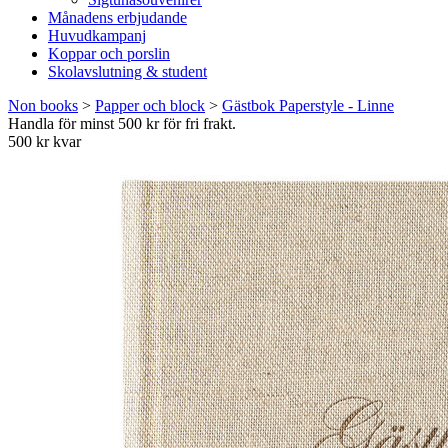
Månadens erbjudande
Huvudkampanj
Koppar och porslin
Skolavslutning & student
Non books
>
Papper och block
>
Gästbok Paperstyle - Linne
Handla för minst 500 kr för fri frakt.
500 kr kvar