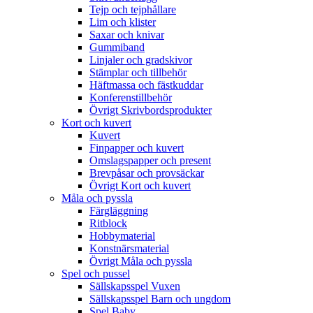
Tejp och tejphållare
Lim och klister
Saxar och knivar
Gummiband
Linjaler och gradskivor
Stämplar och tillbehör
Häftmassa och fästkuddar
Konferenstillbehör
Övrigt Skrivbordsprodukter
Kort och kuvert
Kuvert
Finpapper och kuvert
Omslagspapper och present
Brevpåsar och provsäckar
Övrigt Kort och kuvert
Måla och pyssla
Färgläggning
Ritblock
Hobbymaterial
Konstnärsmaterial
Övrigt Måla och pyssla
Spel och pussel
Sällskapsspel Vuxen
Sällskapsspel Barn och ungdom
Spel Baby