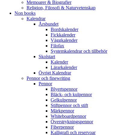
Memoarer & Biografier
Religion, Filosofi & Naturvetenskap
Non books
Kalendrar
Årsbundet
Bordskalender
Fickkalender
Väggkalender
Filofax
Systemkalendrar och tillbehör
Skolstart
Kalender
Lärarkalender
Övrigt Kalendrar
Pennor och finewriting
Pennor
Blyertspennor
Bläck- och kulpennor
Gelkulpennor
Stiftpennor och stift
Märkpennor
Whiteboardpennor
Överstrykningspennor
Fiberpennor
Kalligrafi och reservoar