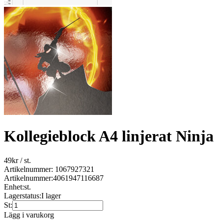
Kollegieblock A4 linjerat Ninja
49
kr
/ st.
Artikelnummer: 1067927321
Artikelnummer:
4061947116687
Enhet:
st.
Lagerstatus:
I lager
St:
Lägg i varukorg