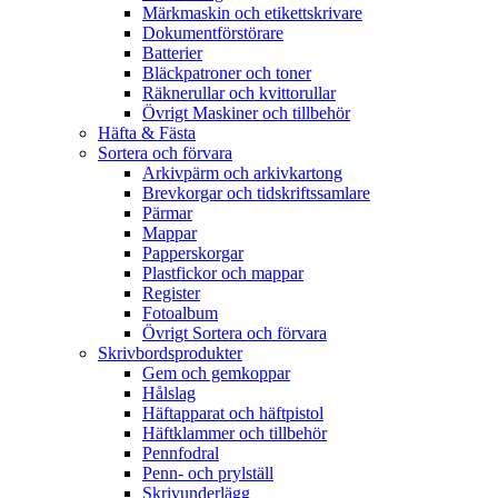
Märkmaskin och etikettskrivare
Dokumentförstörare
Batterier
Bläckpatroner och toner
Räknerullar och kvittorullar
Övrigt Maskiner och tillbehör
Häfta & Fästa
Sortera och förvara
Arkivpärm och arkivkartong
Brevkorgar och tidskriftssamlare
Pärmar
Mappar
Papperskorgar
Plastfickor och mappar
Register
Fotoalbum
Övrigt Sortera och förvara
Skrivbordsprodukter
Gem och gemkoppar
Hålslag
Häftapparat och häftpistol
Häftklammer och tillbehör
Pennfodral
Penn- och prylställ
Skrivunderlägg