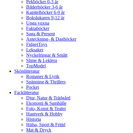
Pekböcker 0-3 år
Bilderböcker 3-6 år
Kapitelböcker 6-9 år
Bokslukaren 9-12 år
Unga vuxna
Faktaböcker
Saga & Present
Anteckning- & Dagböcker
FidgetToys
Leksaker
Nyckelringar & Smått
Slime & Leklera
TopModel
Skönlitteratur
Romaner & Lyrik
Spänning & Thrillers
Pocket
Facklitteratur
Djur, Natur & Trädgård
Ekonomi & Samhälle
Foto, Konst & Teater
Hantverk & Hobby
Historia
Hälsa, Sport & Fritid
Mat & Dryck