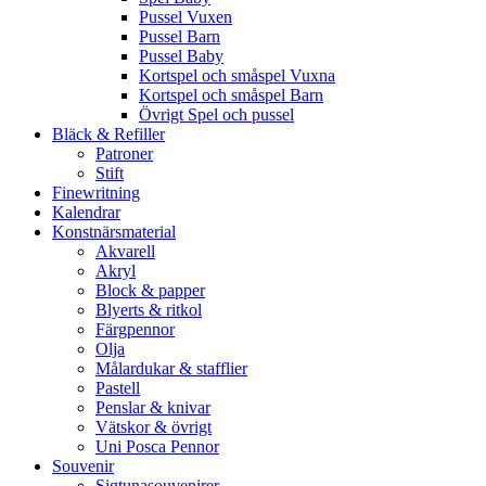
Pussel Vuxen
Pussel Barn
Pussel Baby
Kortspel och småspel Vuxna
Kortspel och småspel Barn
Övrigt Spel och pussel
Bläck & Refiller
Patroner
Stift
Finewritning
Kalendrar
Konstnärsmaterial
Akvarell
Akryl
Block & papper
Blyerts & ritkol
Färgpennor
Olja
Målardukar & stafflier
Pastell
Penslar & knivar
Vätskor & övrigt
Uni Posca Pennor
Souvenir
Sigtunasouvenirer