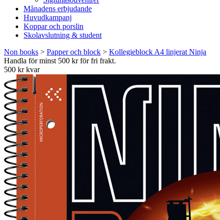
Månadens erbjudande
Huvudkampanj
Koppar och porslin
Skolavslutning & student
Non books
>
Papper och block
>
Kollegieblock A4 linjerat Ninja
Handla för minst 500 kr för fri frakt.
500 kr kvar