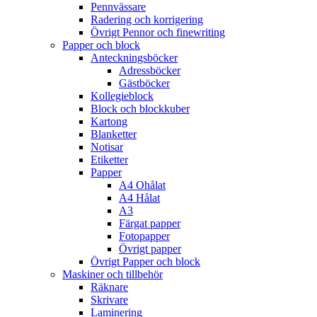
Pennvässare
Radering och korrigering
Övrigt Pennor och finewriting
Papper och block
Anteckningsböcker
Adressböcker
Gästböcker
Kollegieblock
Block och blockkuber
Kartong
Blanketter
Notisar
Etiketter
Papper
A4 Ohålat
A4 Hålat
A3
Färgat papper
Fotopapper
Övrigt papper
Övrigt Papper och block
Maskiner och tillbehör
Räknare
Skrivare
Laminering