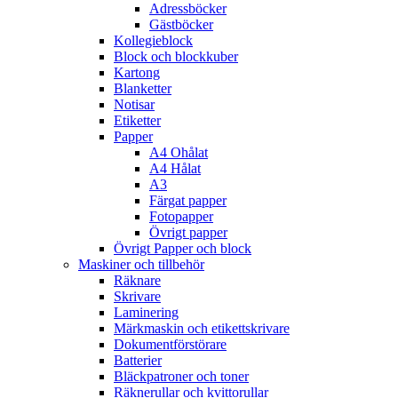
Adressböcker
Gästböcker
Kollegieblock
Block och blockkuber
Kartong
Blanketter
Notisar
Etiketter
Papper
A4 Ohålat
A4 Hålat
A3
Färgat papper
Fotopapper
Övrigt papper
Övrigt Papper och block
Maskiner och tillbehör
Räknare
Skrivare
Laminering
Märkmaskin och etikettskrivare
Dokumentförstörare
Batterier
Bläckpatroner och toner
Räknerullar och kvittorullar