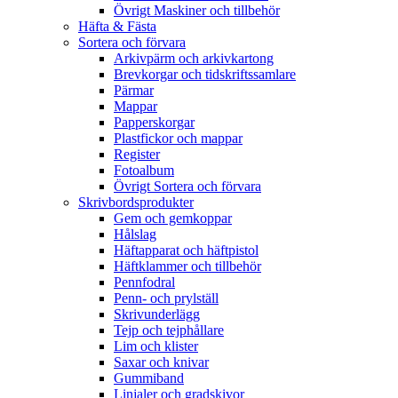
Övrigt Maskiner och tillbehör
Häfta & Fästa
Sortera och förvara
Arkivpärm och arkivkartong
Brevkorgar och tidskriftssamlare
Pärmar
Mappar
Papperskorgar
Plastfickor och mappar
Register
Fotoalbum
Övrigt Sortera och förvara
Skrivbordsprodukter
Gem och gemkoppar
Hålslag
Häftapparat och häftpistol
Häftklammer och tillbehör
Pennfodral
Penn- och prylställ
Skrivunderlägg
Tejp och tejphållare
Lim och klister
Saxar och knivar
Gummiband
Linjaler och gradskivor