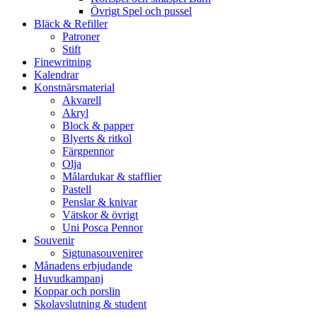
Övrigt Spel och pussel
Bläck & Refiller
Patroner
Stift
Finewritning
Kalendrar
Konstnärsmaterial
Akvarell
Akryl
Block & papper
Blyerts & ritkol
Färgpennor
Olja
Målardukar & stafflier
Pastell
Penslar & knivar
Vätskor & övrigt
Uni Posca Pennor
Souvenir
Sigtunasouvenirer
Månadens erbjudande
Huvudkampanj
Koppar och porslin
Skolavslutning & student