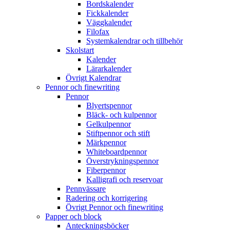
Bordskalender
Fickkalender
Väggkalender
Filofax
Systemkalendrar och tillbehör
Skolstart
Kalender
Lärarkalender
Övrigt Kalendrar
Pennor och finewriting
Pennor
Blyertspennor
Bläck- och kulpennor
Gelkulpennor
Stiftpennor och stift
Märkpennor
Whiteboardpennor
Överstrykningspennor
Fiberpennor
Kalligrafi och reservoar
Pennvässare
Radering och korrigering
Övrigt Pennor och finewriting
Papper och block
Anteckningsböcker