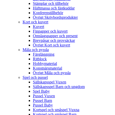
Stämplar och tillbehör
Häftmassa och fästkuddar
Konferenstillbehör
Övrigt Skrivbordsprodukter
Kort och kuvert
Kuvert
Finpapper och kuvert
Omslagspapper och present
Brevpåsar och provsäckar
Övrigt Kort och kuvert
Måla och pyssla
Färgläggning
Ritblock
Hobbymaterial
Konstnärsmaterial
Övrigt Måla och pyssla
Spel och pussel
Sällskapsspel Vuxen
Sällskapsspel Barn och ungdom
Spel Baby
Pussel Vuxen
Pussel Barn
Pussel Baby
Kortspel och småspel Vuxna
Kortspel och småspel Barn