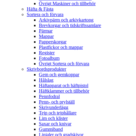
Övrigt Maskiner och tillbehör
Häfta & Fästa
Sortera och förvara
Arkivpärm och arkivkartong
Brevkorgar och tidskriftssamlare
Pärmar
Mappar
Papperskorgar
Plastfickor och mappar
Register
Fotoalbum
Övrigt Sortera och förvara
Skrivbordsprodukter
Gem och gemkoppar
Hålslag
Häftapparat och häftpistol
Häftklammer och tillbehör
Pennfodral
Penn- och prylställ
Skrivunderlägg
Tejp och tejphållare
Lim och klister
Saxar och knivar
Gummiband
Linjaler och gradskivor