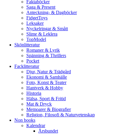
Faktaböcker
Saga & Present
Anteckning- & Dagböcker
FidgetToys
Leksaker
Nyckelringar & Smått
Slime & Leklera
TopModel
Skönlitteratur
Romaner & Lyrik
Spänning & Thrillers
Pocket
Facklitteratur
Djur, Natur & Trädgård
Ekonomi & Samhälle
Foto, Konst & Teater
Hantverk & Hobby
Historia
Hälsa, Sport & Fritid
Mat & Dryck
Memoarer & Biografier
Religion, Filosofi & Naturvetenskap
Non books
Kalendrar
Årsbundet