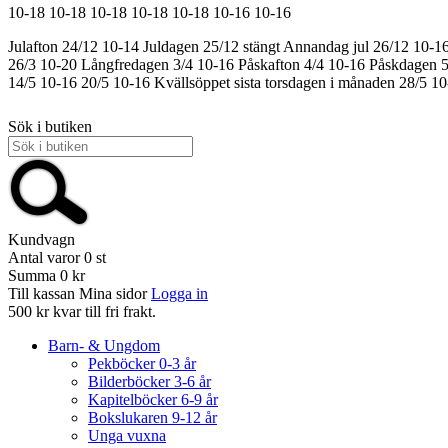
10-18
10-18
10-18
10-18
10-18
10-16
10-16
Julafton 24/12 10-14
Juldagen 25/12 stängt
Annandag jul 26/12 10-1
26/3 10-20
Långfredagen 3/4 10-16
Påskafton 4/4 10-16
Påskdagen 5
14/5 10-16
20/5 10-16
Kvällsöppet sista torsdagen i månaden 28/5 1
Sök i butiken
Kundvagn
Antal varor
0
st
Summa
0 kr
Till kassan
Mina sidor
Logga in
500 kr kvar till fri frakt.
Barn- & Ungdom
Pekböcker 0-3 år
Bilderböcker 3-6 år
Kapitelböcker 6-9 år
Bokslukaren 9-12 år
Unga vuxna