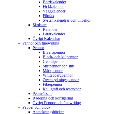
Bordskalender
Fickkalender
Väggkalender
Filofax
Systemkalendrar och tillbehör
Skolstart
Kalender
Lärarkalender
Övrigt Kalendrar
Pennor och finewriting
Pennor
Blyertspennor
Bläck- och kulpennor
Gelkulpennor
Stiftpennor och stift
Märkpennor
Whiteboardpennor
Överstrykningspennor
Fiberpennor
Kalligrafi och reservoar
Pennvässare
Radering och korrigering
Övrigt Pennor och finewriting
Papper och block
Anteckningsböcker