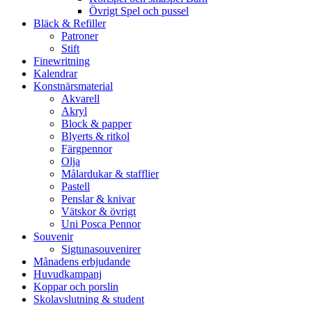
Övrigt Spel och pussel
Bläck & Refiller
Patroner
Stift
Finewritning
Kalendrar
Konstnärsmaterial
Akvarell
Akryl
Block & papper
Blyerts & ritkol
Färgpennor
Olja
Målardukar & stafflier
Pastell
Penslar & knivar
Vätskor & övrigt
Uni Posca Pennor
Souvenir
Sigtunasouvenirer
Månadens erbjudande
Huvudkampanj
Koppar och porslin
Skolavslutning & student