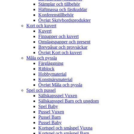
Stämplar och tillbehör
Häftmassa och fästkuddar
Konferenstillbehör
Övrigt Skrivbordsprodukter
Kort och kuvert
Kuvert
Finpapper och kuvert
Omslagspapper och present
Brevpåsar och provsäckar
Övrigt Kort och kuvert
Måla och pyssla
Färgläggning
Ritblock
Hobbymaterial
Konstnärsmaterial
Övrigt Måla och pyssla
Spel och pussel
Sällskapsspel Vuxen
Sällskapsspel Barn och ungdom
Spel Baby
Pussel Vuxen
Pussel Barn
Pussel Baby
Kortspel och småspel Vuxna
Kortspel och småspel Barn