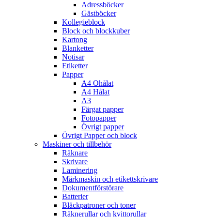
Adressböcker
Gästböcker
Kollegieblock
Block och blockkuber
Kartong
Blanketter
Notisar
Etiketter
Papper
A4 Ohålat
A4 Hålat
A3
Färgat papper
Fotopapper
Övrigt papper
Övrigt Papper och block
Maskiner och tillbehör
Räknare
Skrivare
Laminering
Märkmaskin och etikettskrivare
Dokumentförstörare
Batterier
Bläckpatroner och toner
Räknerullar och kvittorullar