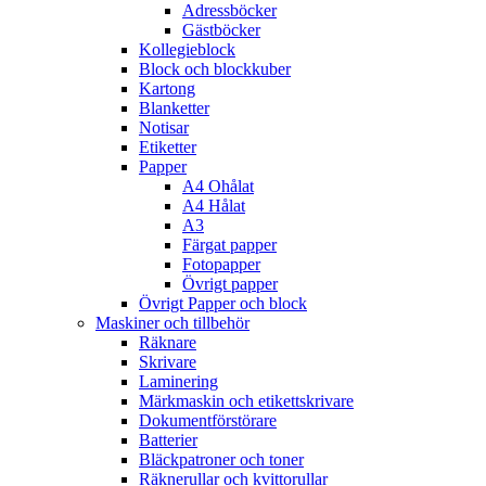
Adressböcker
Gästböcker
Kollegieblock
Block och blockkuber
Kartong
Blanketter
Notisar
Etiketter
Papper
A4 Ohålat
A4 Hålat
A3
Färgat papper
Fotopapper
Övrigt papper
Övrigt Papper och block
Maskiner och tillbehör
Räknare
Skrivare
Laminering
Märkmaskin och etikettskrivare
Dokumentförstörare
Batterier
Bläckpatroner och toner
Räknerullar och kvittorullar