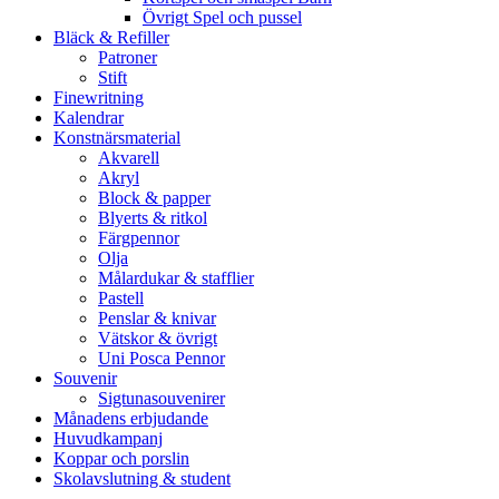
Övrigt Spel och pussel
Bläck & Refiller
Patroner
Stift
Finewritning
Kalendrar
Konstnärsmaterial
Akvarell
Akryl
Block & papper
Blyerts & ritkol
Färgpennor
Olja
Målardukar & stafflier
Pastell
Penslar & knivar
Vätskor & övrigt
Uni Posca Pennor
Souvenir
Sigtunasouvenirer
Månadens erbjudande
Huvudkampanj
Koppar och porslin
Skolavslutning & student