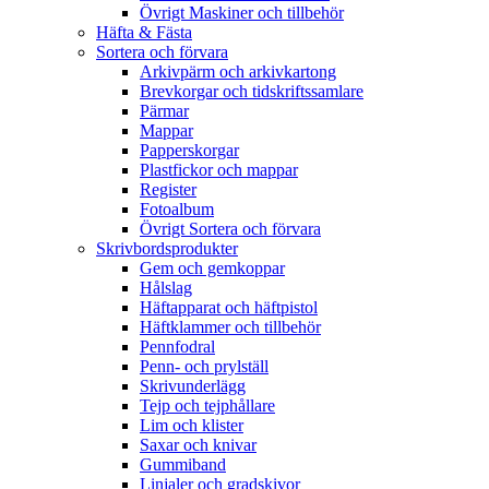
Övrigt Maskiner och tillbehör
Häfta & Fästa
Sortera och förvara
Arkivpärm och arkivkartong
Brevkorgar och tidskriftssamlare
Pärmar
Mappar
Papperskorgar
Plastfickor och mappar
Register
Fotoalbum
Övrigt Sortera och förvara
Skrivbordsprodukter
Gem och gemkoppar
Hålslag
Häftapparat och häftpistol
Häftklammer och tillbehör
Pennfodral
Penn- och prylställ
Skrivunderlägg
Tejp och tejphållare
Lim och klister
Saxar och knivar
Gummiband
Linjaler och gradskivor