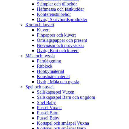
Stämplar och tillbehör
Häftmassa och fästkuddar
Konferenstillbehör
Övrigt Skrivbordsprodukter
Kort och kuvert
Kuvert
Finpapper och kuvert
Omslagspapper och present
Brevpåsar och provsäckar
Övrigt Kort och kuvert
Måla och pyssla
Färgläggning
Ritblock
Hobbymaterial
Konstnärsmaterial
Övrigt Måla och pyssla
Spel och pussel
Sällskapsspel Vuxen
Sällskapsspel Barn och ungdom
Spel Baby
Pussel Vuxen
Pussel Barn
Pussel Baby
Kortspel och småspel Vuxna
Kortspel och småspel Barn