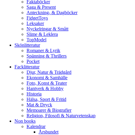
Faktaböcker
Saga & Present
Anteckning- & Dagböcker
FidgetToys
Leksaker
Nyckelringar & Smått
Slime & Leklera
TopModel
Skönlitteratur
Romaner & Lyrik
Spänning & Thrillers
Pocket
Facklitteratur
Djur, Natur & Trädgård
Ekonomi & Samhälle
Foto, Konst & Teater
Hantverk & Hobby
Historia
Hälsa, Sport & Fritid
Mat & Dryck
Memoarer & Biografier
Religion, Filosofi & Naturvetenskap
Non books
Kalendrar
Årsbundet