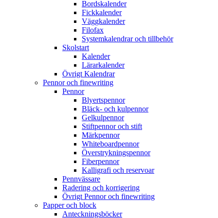
Bordskalender
Fickkalender
Väggkalender
Filofax
Systemkalendrar och tillbehör
Skolstart
Kalender
Lärarkalender
Övrigt Kalendrar
Pennor och finewriting
Pennor
Blyertspennor
Bläck- och kulpennor
Gelkulpennor
Stiftpennor och stift
Märkpennor
Whiteboardpennor
Överstrykningspennor
Fiberpennor
Kalligrafi och reservoar
Pennvässare
Radering och korrigering
Övrigt Pennor och finewriting
Papper och block
Anteckningsböcker