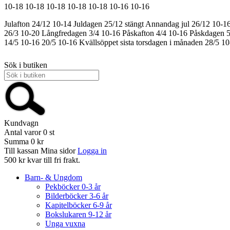
10-18
10-18
10-18
10-18
10-18
10-16
10-16
Julafton 24/12 10-14
Juldagen 25/12 stängt
Annandag jul 26/12 10-1
26/3 10-20
Långfredagen 3/4 10-16
Påskafton 4/4 10-16
Påskdagen 5
14/5 10-16
20/5 10-16
Kvällsöppet sista torsdagen i månaden 28/5 1
Sök i butiken
Kundvagn
Antal varor
0
st
Summa
0 kr
Till kassan
Mina sidor
Logga in
500 kr kvar till fri frakt.
Barn- & Ungdom
Pekböcker 0-3 år
Bilderböcker 3-6 år
Kapitelböcker 6-9 år
Bokslukaren 9-12 år
Unga vuxna