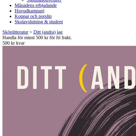
Månadens erbjudande
Huvudkampanj
Koppar och porslin
Skolavslutning & student
Skönlitteratur
>
Ditt (andra) jag
Handla för minst 500 kr för fri frakt.
500 kr kvar