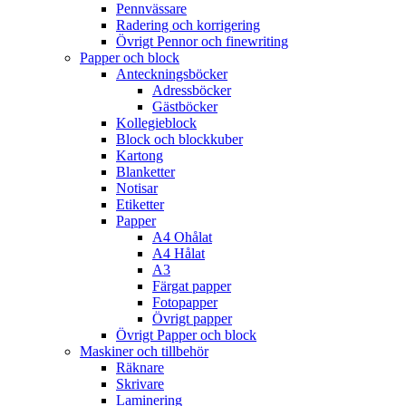
Pennvässare
Radering och korrigering
Övrigt Pennor och finewriting
Papper och block
Anteckningsböcker
Adressböcker
Gästböcker
Kollegieblock
Block och blockkuber
Kartong
Blanketter
Notisar
Etiketter
Papper
A4 Ohålat
A4 Hålat
A3
Färgat papper
Fotopapper
Övrigt papper
Övrigt Papper och block
Maskiner och tillbehör
Räknare
Skrivare
Laminering