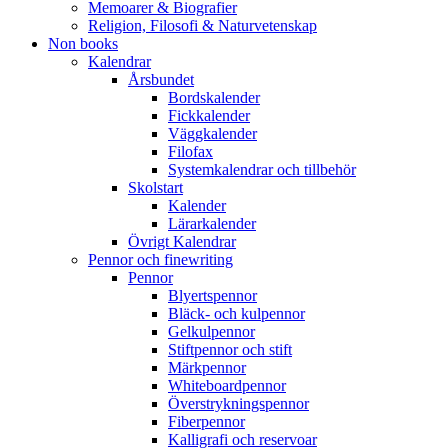
Memoarer & Biografier
Religion, Filosofi & Naturvetenskap
Non books
Kalendrar
Årsbundet
Bordskalender
Fickkalender
Väggkalender
Filofax
Systemkalendrar och tillbehör
Skolstart
Kalender
Lärarkalender
Övrigt Kalendrar
Pennor och finewriting
Pennor
Blyertspennor
Bläck- och kulpennor
Gelkulpennor
Stiftpennor och stift
Märkpennor
Whiteboardpennor
Överstrykningspennor
Fiberpennor
Kalligrafi och reservoar