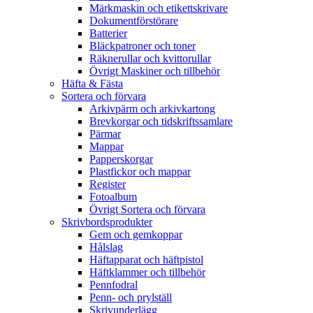
Märkmaskin och etikettskrivare
Dokumentförstörare
Batterier
Bläckpatroner och toner
Räknerullar och kvittorullar
Övrigt Maskiner och tillbehör
Häfta & Fästa
Sortera och förvara
Arkivpärm och arkivkartong
Brevkorgar och tidskriftssamlare
Pärmar
Mappar
Papperskorgar
Plastfickor och mappar
Register
Fotoalbum
Övrigt Sortera och förvara
Skrivbordsprodukter
Gem och gemkoppar
Hålslag
Häftapparat och häftpistol
Häftklammer och tillbehör
Pennfodral
Penn- och prylställ
Skrivunderlägg