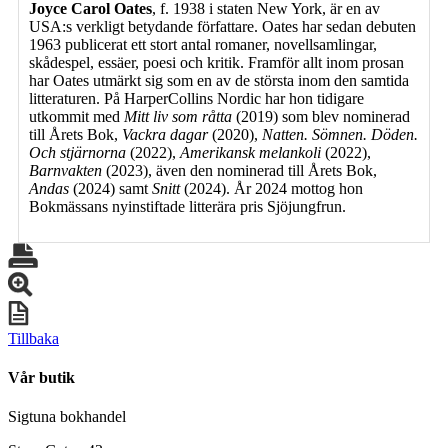
Joyce Carol Oates
, f. 1938 i staten New York, är en av
USA:s verkligt betydande författare. Oates har sedan debuten
1963 publicerat ett stort antal romaner, novellsamlingar,
skådespel, essäer, poesi och kritik. Framför allt inom prosan
har Oates utmärkt sig som en av de största inom den samtida
litteraturen. På HarperCollins Nordic har hon tidigare
utkommit med
Mitt liv som råtta
(2019) som blev nominerad
till Årets Bok,
Vackra dagar
(2020),
Natten. Sömnen. Döden.
Och stjärnorna
(2022),
Amerikansk melankoli
(2022),
Barnvakten
(2023), även den nominerad till Årets Bok,
Andas
(2024) samt
Snitt
(2024). År 2024 mottog hon
Bokmässans nyinstiftade litterära pris Sjöjungfrun.
Tillbaka
Vår butik
Sigtuna bokhandel