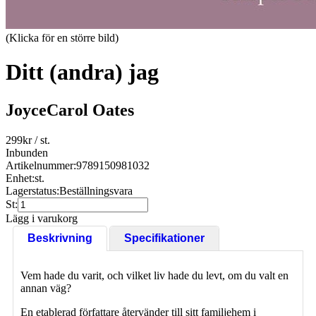
(Klicka för en större bild)
Ditt (andra) jag
JoyceCarol Oates
299
kr
/ st.
Inbunden
Artikelnummer:
9789150981032
Enhet:
st.
Lagerstatus:
Beställningsvara
St:
Lägg i varukorg
Beskrivning
Specifikationer
Vem hade du varit, och vilket liv hade du levt, om du valt en
annan väg?
En etablerad författare återvänder till sitt familjehem i