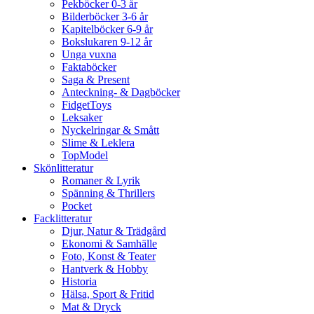
Pekböcker 0-3 år
Bilderböcker 3-6 år
Kapitelböcker 6-9 år
Bokslukaren 9-12 år
Unga vuxna
Faktaböcker
Saga & Present
Anteckning- & Dagböcker
FidgetToys
Leksaker
Nyckelringar & Smått
Slime & Leklera
TopModel
Skönlitteratur
Romaner & Lyrik
Spänning & Thrillers
Pocket
Facklitteratur
Djur, Natur & Trädgård
Ekonomi & Samhälle
Foto, Konst & Teater
Hantverk & Hobby
Historia
Hälsa, Sport & Fritid
Mat & Dryck