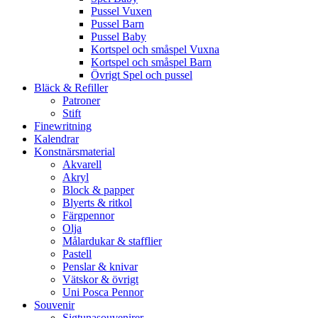
Pussel Vuxen
Pussel Barn
Pussel Baby
Kortspel och småspel Vuxna
Kortspel och småspel Barn
Övrigt Spel och pussel
Bläck & Refiller
Patroner
Stift
Finewritning
Kalendrar
Konstnärsmaterial
Akvarell
Akryl
Block & papper
Blyerts & ritkol
Färgpennor
Olja
Målardukar & stafflier
Pastell
Penslar & knivar
Vätskor & övrigt
Uni Posca Pennor
Souvenir
Sigtunasouvenirer