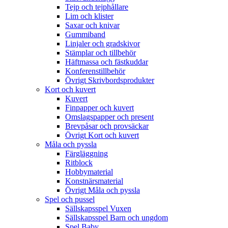
Tejp och tejphållare
Lim och klister
Saxar och knivar
Gummiband
Linjaler och gradskivor
Stämplar och tillbehör
Häftmassa och fästkuddar
Konferenstillbehör
Övrigt Skrivbordsprodukter
Kort och kuvert
Kuvert
Finpapper och kuvert
Omslagspapper och present
Brevpåsar och provsäckar
Övrigt Kort och kuvert
Måla och pyssla
Färgläggning
Ritblock
Hobbymaterial
Konstnärsmaterial
Övrigt Måla och pyssla
Spel och pussel
Sällskapsspel Vuxen
Sällskapsspel Barn och ungdom
Spel Baby