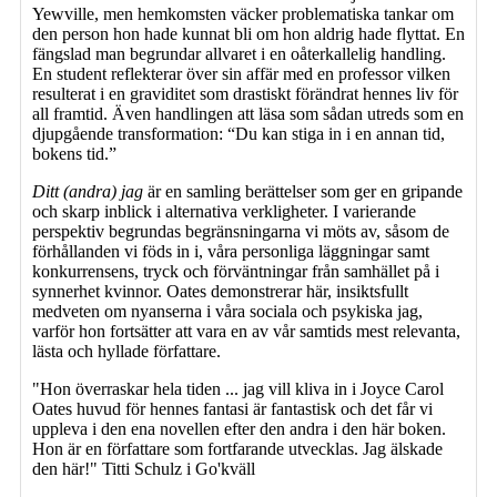
Yewville, men hemkomsten väcker problematiska tankar om
den person hon hade kunnat bli om hon aldrig hade flyttat. En
fängslad man begrundar allvaret i en oåterkallelig handling.
En student reflekterar över sin affär med en professor vilken
resulterat i en graviditet som drastiskt förändrat hennes liv för
all framtid. Även handlingen att läsa som sådan utreds som en
djupgående transformation: “Du kan stiga in i en annan tid,
bokens tid.”
Ditt (andra) jag
är en samling berättelser som ger en gripande
och skarp inblick i alternativa verkligheter. I varierande
perspektiv begrundas begränsningarna vi möts av, såsom de
förhållanden vi föds in i, våra personliga läggningar samt
konkurrensens, tryck och förväntningar från samhället på i
synnerhet kvinnor. Oates demonstrerar här, insiktsfullt
medveten om nyanserna i våra sociala och psykiska jag,
varför hon fortsätter att vara en av vår samtids mest relevanta,
lästa och hyllade författare.
"Hon överraskar hela tiden ... jag vill kliva in i Joyce Carol
Oates huvud för hennes fantasi är fantastisk och det får vi
uppleva i den ena novellen efter den andra i den här boken.
Hon är en författare som fortfarande utvecklas. Jag älskade
den här!" Titti Schulz i Go'kväll