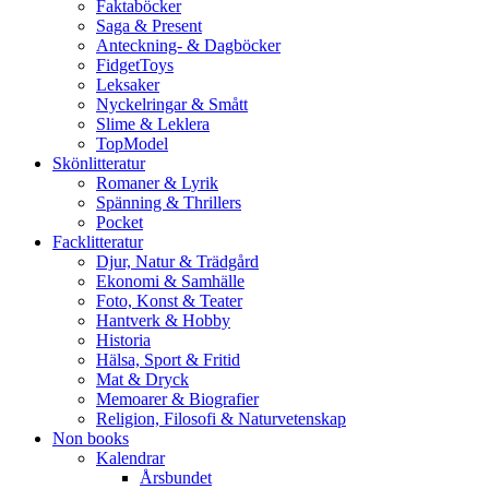
Faktaböcker
Saga & Present
Anteckning- & Dagböcker
FidgetToys
Leksaker
Nyckelringar & Smått
Slime & Leklera
TopModel
Skönlitteratur
Romaner & Lyrik
Spänning & Thrillers
Pocket
Facklitteratur
Djur, Natur & Trädgård
Ekonomi & Samhälle
Foto, Konst & Teater
Hantverk & Hobby
Historia
Hälsa, Sport & Fritid
Mat & Dryck
Memoarer & Biografier
Religion, Filosofi & Naturvetenskap
Non books
Kalendrar
Årsbundet