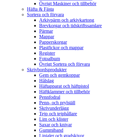
Övrigt Maskiner och tillbehör
Häfta & Fästa
Sortera och förvara
Arkivpärm och arkivkartong
Brevkorgar och tidskriftssamlare
Pärmar
Mappar
Papperskorgar
Plastfickor och mappar
Register
Fotoalbum
Övrigt Sortera och förvara
Skrivbordsprodukter
Gem och gemkoppar
Hålslag
Häftapparat och häftpistol
Häftklammer och tillbehör
Pennfodral
Penn- och prylställ
Skrivunderlägg
Tejp och tejphållare
Lim och klister
Saxar och knivar
Gummiband
Linjaler och gradskivor