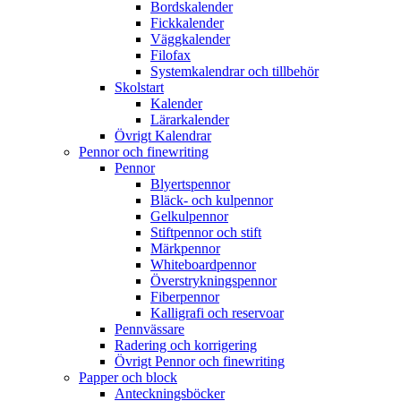
Bordskalender
Fickkalender
Väggkalender
Filofax
Systemkalendrar och tillbehör
Skolstart
Kalender
Lärarkalender
Övrigt Kalendrar
Pennor och finewriting
Pennor
Blyertspennor
Bläck- och kulpennor
Gelkulpennor
Stiftpennor och stift
Märkpennor
Whiteboardpennor
Överstrykningspennor
Fiberpennor
Kalligrafi och reservoar
Pennvässare
Radering och korrigering
Övrigt Pennor och finewriting
Papper och block
Anteckningsböcker