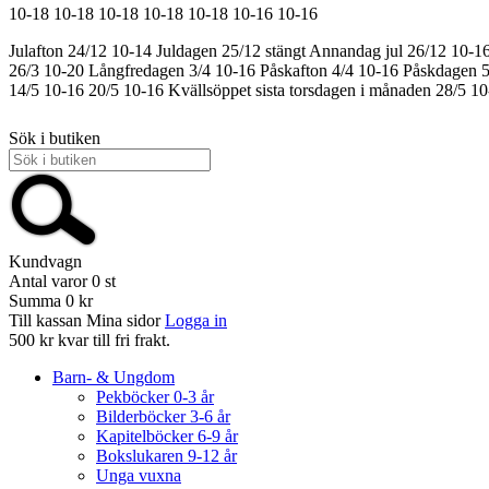
10-18
10-18
10-18
10-18
10-18
10-16
10-16
Julafton 24/12 10-14
Juldagen 25/12 stängt
Annandag jul 26/12 10-1
26/3 10-20
Långfredagen 3/4 10-16
Påskafton 4/4 10-16
Påskdagen 5
14/5 10-16
20/5 10-16
Kvällsöppet sista torsdagen i månaden 28/5 1
Sök i butiken
Kundvagn
Antal varor
0
st
Summa
0 kr
Till kassan
Mina sidor
Logga in
500 kr kvar till fri frakt.
Barn- & Ungdom
Pekböcker 0-3 år
Bilderböcker 3-6 år
Kapitelböcker 6-9 år
Bokslukaren 9-12 år
Unga vuxna