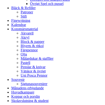
Övrigt Spel och pussel
Bläck & Refiller
Patroner
Stift
Finewritning
Kalendrar
Konstnärsmaterial
Akvarell
Akryl
Block & papper
Blyerts & ritkol
Färgpennor
Olja
Målardukar & stafflier
Pastell
Penslar & knivar
Vätskor & övrigt
Uni Posca Pennor
Souvenir
Sigtunasouvenirer
Månadens erbjudande
Huvudkampanj
Koppar och porslin
Skolavslutning & student