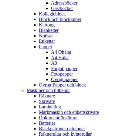
Adressböcker
Gästböcker
Kollegieblock
Block och blockkuber
Kartong
Blanketter
Notisar
Etiketter
Papper
A4 Ohålat
A4 Hålat
A3
Färgat papper
Fotopapper
Övrigt papper
Övrigt Papper och block
Maskiner och tillbehör
Räknare
Skrivare
Laminering
Märkmaskin och etikettskrivare
Dokumentförstörare
Batterier
Bläckpatroner och toner
Räknerullar och kvittorullar