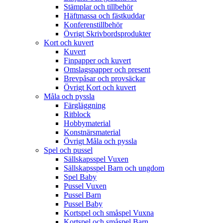
Stämplar och tillbehör
Häftmassa och fästkuddar
Konferenstillbehör
Övrigt Skrivbordsprodukter
Kort och kuvert
Kuvert
Finpapper och kuvert
Omslagspapper och present
Brevpåsar och provsäckar
Övrigt Kort och kuvert
Måla och pyssla
Färgläggning
Ritblock
Hobbymaterial
Konstnärsmaterial
Övrigt Måla och pyssla
Spel och pussel
Sällskapsspel Vuxen
Sällskapsspel Barn och ungdom
Spel Baby
Pussel Vuxen
Pussel Barn
Pussel Baby
Kortspel och småspel Vuxna
Kortspel och småspel Barn