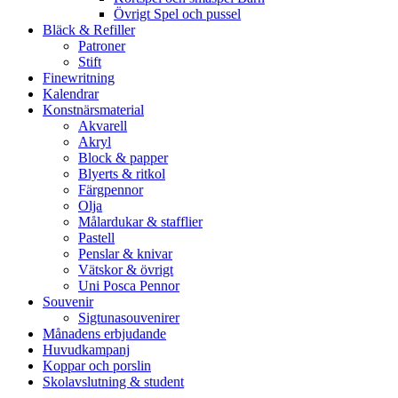
Övrigt Spel och pussel
Bläck & Refiller
Patroner
Stift
Finewritning
Kalendrar
Konstnärsmaterial
Akvarell
Akryl
Block & papper
Blyerts & ritkol
Färgpennor
Olja
Målardukar & stafflier
Pastell
Penslar & knivar
Vätskor & övrigt
Uni Posca Pennor
Souvenir
Sigtunasouvenirer
Månadens erbjudande
Huvudkampanj
Koppar och porslin
Skolavslutning & student