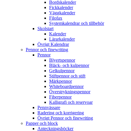
Bordskalender
Fickkalender
Väggkalender
Filofax
Systemkalendrar och tillbehör
Skolstart
Kalender
Lärarkalender
Övrigt Kalendrar
Pennor och finewriting
Pennor
Blyertspennor
Bläck- och kulpennor
Gelkulpennor
Stiftpennor och stift
Märkpennor
Whiteboardpennor
Överstrykningspennor
Fiberpennor
Kalligrafi och reservoar
Pennvässare
Radering och korrigering
Övrigt Pennor och finewriting
Papper och block
Anteckningsböcker