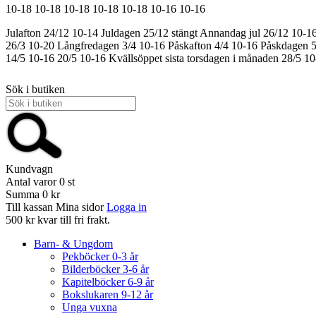
10-18
10-18
10-18
10-18
10-18
10-16
10-16
Julafton 24/12 10-14
Juldagen 25/12 stängt
Annandag jul 26/12 10-1
26/3 10-20
Långfredagen 3/4 10-16
Påskafton 4/4 10-16
Påskdagen 5
14/5 10-16
20/5 10-16
Kvällsöppet sista torsdagen i månaden 28/5 1
Sök i butiken
Kundvagn
Antal varor
0
st
Summa
0 kr
Till kassan
Mina sidor
Logga in
500 kr kvar till fri frakt.
Barn- & Ungdom
Pekböcker 0-3 år
Bilderböcker 3-6 år
Kapitelböcker 6-9 år
Bokslukaren 9-12 år
Unga vuxna