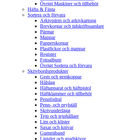
Övrigt Maskiner och tillbehör
Häfta & Fästa
Sortera och förvara
Arkivpärm och arkivkartong
Brevkorgar och tidskriftssamlare
Pärmar
Mappar
Papperskorgar
Plastfickor och mappar
Register
Fotoalbum
Övrigt Sortera och förvara
Skrivbordsprodukter
Gem och gemkoppar
Hålslag
Häftapparat och häftpistol
Häftklammer och tillbehör
Pennfodral
Penn- och prylställ
Skrivunderlägg
Tejp och tejphållare
Lim och klister
Saxar och knivar
Gummiband
Linjaler och gradskivor