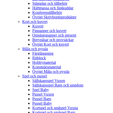
Stämplar och tillbehör
Häftmassa och fästkuddar
Konferenstillbehör
Övrigt Skrivbordsprodukter
Kort och kuvert
Kuvert
Finpapper och kuvert
Omslagspapper och present
Brevpåsar och provsäckar
Övrigt Kort och kuvert
Måla och pyssla
Färgläggning
Ritblock
Hobbymaterial
Konstnärsmaterial
Övrigt Måla och pyssla
Spel och pussel
Sällskapsspel Vuxen
Sällskapsspel Barn och ungdom
Spel Baby
Pussel Vuxen
Pussel Barn
Pussel Baby
Kortspel och småspel Vuxna
Kortspel och småspel Barn