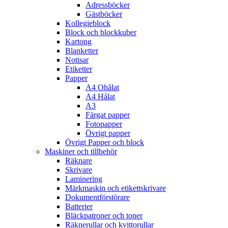
Adressböcker
Gästböcker
Kollegieblock
Block och blockkuber
Kartong
Blanketter
Notisar
Etiketter
Papper
A4 Ohålat
A4 Hålat
A3
Färgat papper
Fotopapper
Övrigt papper
Övrigt Papper och block
Maskiner och tillbehör
Räknare
Skrivare
Laminering
Märkmaskin och etikettskrivare
Dokumentförstörare
Batterier
Bläckpatroner och toner
Räknerullar och kvittorullar