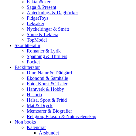
Faktaböcker
Saga & Present
Anteckning- & Dagböcker
FidgetToys
Leksaker
Nyckelringar & Smått
Slime & Leklera
TopModel
Skönlitteratur
Romaner & Lyrik
Spänning & Thrillers
Pocket
Facklitteratur
Djur, Natur & Trädgård
Ekonomi & Samhälle
Foto, Konst & Teater
Hantverk & Hobby
Historia
Hälsa, Sport & Fritid
Mat & Dryck
Memoarer & Biografier
Religion, Filosofi & Naturvetenskap
Non books
Kalendrar
Årsbundet