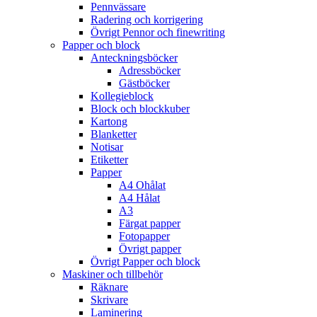
Pennvässare
Radering och korrigering
Övrigt Pennor och finewriting
Papper och block
Anteckningsböcker
Adressböcker
Gästböcker
Kollegieblock
Block och blockkuber
Kartong
Blanketter
Notisar
Etiketter
Papper
A4 Ohålat
A4 Hålat
A3
Färgat papper
Fotopapper
Övrigt papper
Övrigt Papper och block
Maskiner och tillbehör
Räknare
Skrivare
Laminering