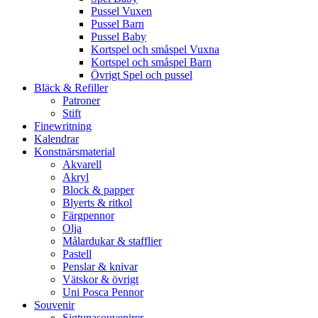
Pussel Vuxen
Pussel Barn
Pussel Baby
Kortspel och småspel Vuxna
Kortspel och småspel Barn
Övrigt Spel och pussel
Bläck & Refiller
Patroner
Stift
Finewritning
Kalendrar
Konstnärsmaterial
Akvarell
Akryl
Block & papper
Blyerts & ritkol
Färgpennor
Olja
Målardukar & stafflier
Pastell
Penslar & knivar
Vätskor & övrigt
Uni Posca Pennor
Souvenir
Sigtunasouvenirer