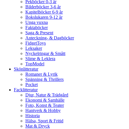
Pekböcker 0-3 år
Bilderböcker 3-6 år
Kapitelböcker 6-9 år
Bokslukaren 9-12 år
Unga vuxna
Faktaböcker
Saga & Present
Anteckning- & Dagböcker
FidgetToys
Leksaker
Nyckelringar & Smått
Slime & Leklera
TopModel
Skönlitteratur
Romaner & Lyrik
Spänning & Thrillers
Pocket
Facklitteratur
Djur, Natur & Trädgård
Ekonomi & Samhälle
Foto, Konst & Teater
Hantverk & Hobby
Historia
Hälsa, Sport & Fritid
Mat & Dryck