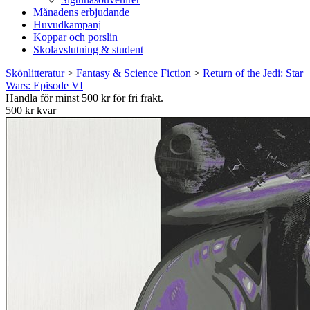
Månadens erbjudande
Huvudkampanj
Koppar och porslin
Skolavslutning & student
Skönlitteratur
>
Fantasy & Science Fiction
>
Return of the Jedi: Star
Wars: Episode VI
Handla för minst 500 kr för fri frakt.
500 kr kvar