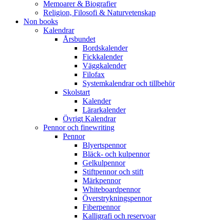
Memoarer & Biografier
Religion, Filosofi & Naturvetenskap
Non books
Kalendrar
Årsbundet
Bordskalender
Fickkalender
Väggkalender
Filofax
Systemkalendrar och tillbehör
Skolstart
Kalender
Lärarkalender
Övrigt Kalendrar
Pennor och finewriting
Pennor
Blyertspennor
Bläck- och kulpennor
Gelkulpennor
Stiftpennor och stift
Märkpennor
Whiteboardpennor
Överstrykningspennor
Fiberpennor
Kalligrafi och reservoar