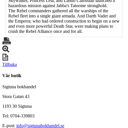
Skywalker, Princess Leia, and Lando Calrissian launched a
hazardous mission against Jabba's Tatooine stronghold.
The Rebel commanders gathered all the warships of the
Rebel fleet into a single giant armada. And Darth Vader and
the Emperor, who had ordered construction to begin on a new
and even more powerful Death Star, were making plans to
crush the Rebel Alliance once and for all.
Tillbaka
Vår butik
Sigtuna bokhandel
Stora Gatan 43
1193 30 Sigtuna
Tel: 0704-339803
E-post:
info@sigtunabokhandel.se