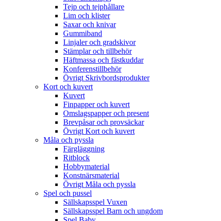
Tejp och tejphållare
Lim och klister
Saxar och knivar
Gummiband
Linjaler och gradskivor
Stämplar och tillbehör
Häftmassa och fästkuddar
Konferenstillbehör
Övrigt Skrivbordsprodukter
Kort och kuvert
Kuvert
Finpapper och kuvert
Omslagspapper och present
Brevpåsar och provsäckar
Övrigt Kort och kuvert
Måla och pyssla
Färgläggning
Ritblock
Hobbymaterial
Konstnärsmaterial
Övrigt Måla och pyssla
Spel och pussel
Sällskapsspel Vuxen
Sällskapsspel Barn och ungdom
Spel Baby