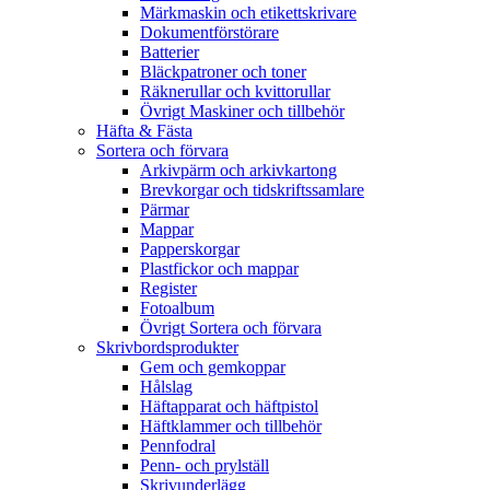
Märkmaskin och etikettskrivare
Dokumentförstörare
Batterier
Bläckpatroner och toner
Räknerullar och kvittorullar
Övrigt Maskiner och tillbehör
Häfta & Fästa
Sortera och förvara
Arkivpärm och arkivkartong
Brevkorgar och tidskriftssamlare
Pärmar
Mappar
Papperskorgar
Plastfickor och mappar
Register
Fotoalbum
Övrigt Sortera och förvara
Skrivbordsprodukter
Gem och gemkoppar
Hålslag
Häftapparat och häftpistol
Häftklammer och tillbehör
Pennfodral
Penn- och prylställ
Skrivunderlägg