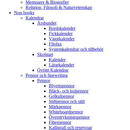
Memoarer & Biografier
Religion, Filosofi & Naturvetenskap
Non books
Kalendrar
Årsbundet
Bordskalender
Fickkalender
Väggkalender
Filofax
Systemkalendrar och tillbehör
Skolstart
Kalender
Lärarkalender
Övrigt Kalendrar
Pennor och finewriting
Pennor
Blyertspennor
Bläck- och kulpennor
Gelkulpennor
Stiftpennor och stift
Märkpennor
Whiteboardpennor
Överstrykningspennor
Fiberpennor
Kalligrafi och reservoar