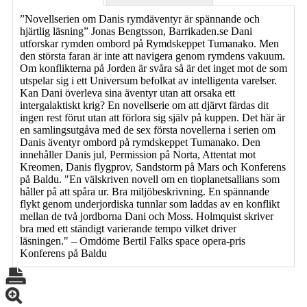
”Novellserien om Danis rymdäventyr är spännande och
hjärtlig läsning” Jonas Bengtsson, Barrikaden.se Dani
utforskar rymden ombord på Rymdskeppet Tumanako. Men
den största faran är inte att navigera genom rymdens vakuum.
Om konflikterna på Jorden är svåra så är det inget mot de som
utspelar sig i ett Universum befolkat av intelligenta varelser.
Kan Dani överleva sina äventyr utan att orsaka ett
intergalaktiskt krig? En novellserie om att djärvt färdas dit
ingen rest förut utan att förlora sig själv på kuppen. Det här är
en samlingsutgåva med de sex första novellerna i serien om
Danis äventyr ombord på rymdskeppet Tumanako. Den
innehåller Danis jul, Permission på Norta, Attentat mot
Kreomen, Danis flygprov, Sandstorm på Mars och Konferens
på Baldu. "En välskriven novell om en tioplanetsallians som
håller på att spåra ur. Bra miljöbeskrivning. En spännande
flykt genom underjordiska tunnlar som laddas av en konflikt
mellan de två jordborna Dani och Moss. Holmquist skriver
bra med ett ständigt varierande tempo vilket driver
läsningen." – Omdöme Bertil Falks space opera-pris
Konferens på Baldu