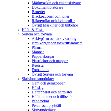
Märkmaskin och etikettskrivare
Dokumentförstörare
Batterier
Bläckpatroner och toner
Räknerullar och kvittorullar
Övrigt Maskiner och tillbehör
Häfta & Fästa
Sortera och förvara
Arkivpärm och arkivkartong
Brevkorgar och tidskriftssamlare
Pärmar
Mappar
Papperskorgar
Plastfickor och mappar
Register
Fotoalbum
Övrigt Sortera och förvara
Skrivbordsprodukter
Gem och gemkoppar
Hålslag
Häftapparat och häftpistol
Häftklammer och tillbehör
Pennfodral
Penn- och prylställ
Skrivunderlägg