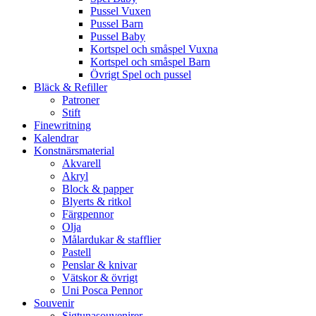
Pussel Vuxen
Pussel Barn
Pussel Baby
Kortspel och småspel Vuxna
Kortspel och småspel Barn
Övrigt Spel och pussel
Bläck & Refiller
Patroner
Stift
Finewritning
Kalendrar
Konstnärsmaterial
Akvarell
Akryl
Block & papper
Blyerts & ritkol
Färgpennor
Olja
Målardukar & stafflier
Pastell
Penslar & knivar
Vätskor & övrigt
Uni Posca Pennor
Souvenir
Sigtunasouvenirer