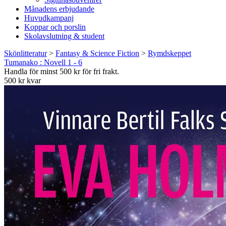
Månadens erbjudande
Huvudkampanj
Koppar och porslin
Skolavslutning & student
Skönlitteratur
>
Fantasy & Science Fiction
>
Rymdskeppet
Tumanako : Novell 1 - 6
Handla för minst 500 kr för fri frakt.
500 kr kvar