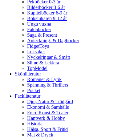
Pekböcker 0-3 år
Bilderböcker 3-6 år
Kapitelböcker 6-9 år
Bokslukaren 9-12 år
Unga vuxna
Faktaböcker
Saga & Present
Anteckning- & Dagböcker
FidgetToys
Leksaker
Nyckelringar & Smått
Slime & Leklera
TopModel
Skönlitteratur
Romaner & Lyrik
Spänning & Thrillers
Pocket
Facklitteratur
Djur, Natur & Trädgård
Ekonomi & Samhälle
Foto, Konst & Teater
Hantverk & Hobby
Historia
Hälsa, Sport & Fritid
Mat & Dryck