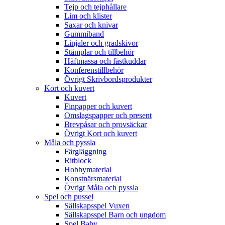
Tejp och tejphållare
Lim och klister
Saxar och knivar
Gummiband
Linjaler och gradskivor
Stämplar och tillbehör
Häftmassa och fästkuddar
Konferenstillbehör
Övrigt Skrivbordsprodukter
Kort och kuvert
Kuvert
Finpapper och kuvert
Omslagspapper och present
Brevpåsar och provsäckar
Övrigt Kort och kuvert
Måla och pyssla
Färgläggning
Ritblock
Hobbymaterial
Konstnärsmaterial
Övrigt Måla och pyssla
Spel och pussel
Sällskapsspel Vuxen
Sällskapsspel Barn och ungdom
Spel Baby