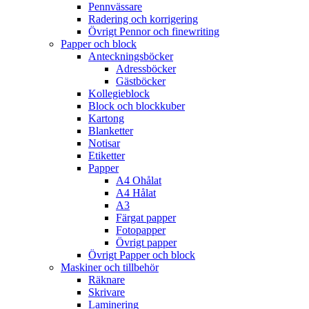
Pennvässare
Radering och korrigering
Övrigt Pennor och finewriting
Papper och block
Anteckningsböcker
Adressböcker
Gästböcker
Kollegieblock
Block och blockkuber
Kartong
Blanketter
Notisar
Etiketter
Papper
A4 Ohålat
A4 Hålat
A3
Färgat papper
Fotopapper
Övrigt papper
Övrigt Papper och block
Maskiner och tillbehör
Räknare
Skrivare
Laminering