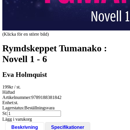
(Klicka för en större bild)
Rymdskeppet Tumanako :
Novell 1 - 6
Eva Holmquist
199
kr
/ st.
Häftad
Artikelnummer:
9789188381842
Enhet:
st.
Lagerstatus:
Beställningsvara
St:
Lägg i varukorg
Beskrivning
Specifikationer