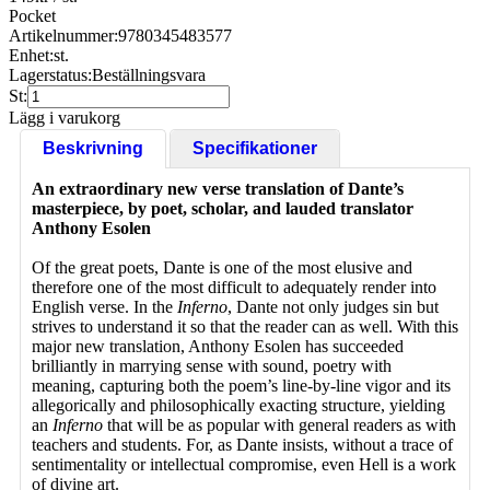
Pocket
Artikelnummer:
9780345483577
Enhet:
st.
Lagerstatus:
Beställningsvara
St:
Lägg i varukorg
Beskrivning
Specifikationer
An extraordinary new verse translation of Dante’s
masterpiece, by poet, scholar, and lauded translator
Anthony Esolen
Of the great poets, Dante is one of the most elusive and
therefore one of the most difficult to adequately render into
English verse. In the
Inferno
, Dante not only judges sin but
strives to understand it so that the reader can as well. With this
major new translation, Anthony Esolen has succeeded
brilliantly in marrying sense with sound, poetry with
meaning, capturing both the poem’s line-by-line vigor and its
allegorically and philosophically exacting structure, yielding
an
Inferno
that will be as popular with general readers as with
teachers and students. For, as Dante insists, without a trace of
sentimentality or intellectual compromise, even Hell is a work
of divine art.