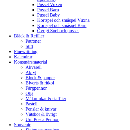
Pussel Vuxen
Pussel Barn
Pussel Baby
Kortspel och småspel Vuxna
Kortspel och småspel Barn
Övrigt Spel och pussel
Bläck & Refiller
Patroner
Stift
Finewritning
Kalendrar
Konstnärsmaterial
Akvarell
Akryl
Block & papper
Blyerts & ritkol
Färgpennor
Olja
Målardukar & stafflier
Pastell
Penslar & knivar
Vätskor & övrigt
Uni Posca Pennor
Souvenir
Sigtunasouvenirer