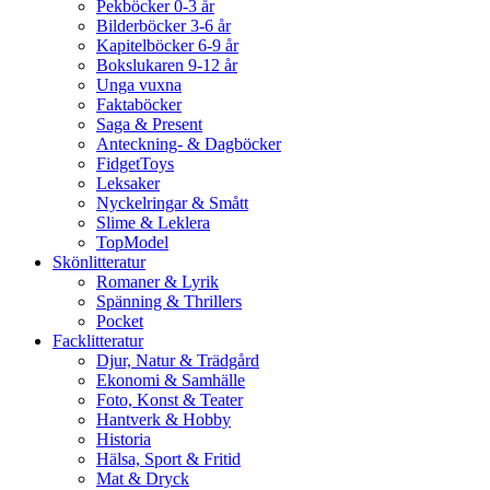
Pekböcker 0-3 år
Bilderböcker 3-6 år
Kapitelböcker 6-9 år
Bokslukaren 9-12 år
Unga vuxna
Faktaböcker
Saga & Present
Anteckning- & Dagböcker
FidgetToys
Leksaker
Nyckelringar & Smått
Slime & Leklera
TopModel
Skönlitteratur
Romaner & Lyrik
Spänning & Thrillers
Pocket
Facklitteratur
Djur, Natur & Trädgård
Ekonomi & Samhälle
Foto, Konst & Teater
Hantverk & Hobby
Historia
Hälsa, Sport & Fritid
Mat & Dryck