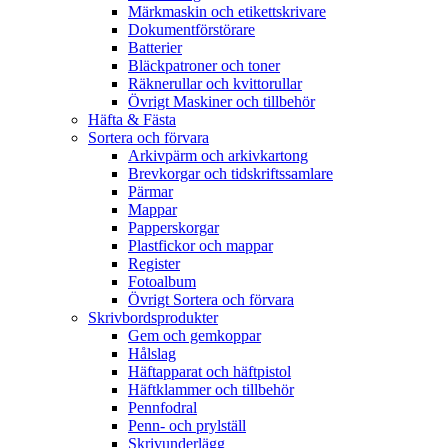
Märkmaskin och etikettskrivare
Dokumentförstörare
Batterier
Bläckpatroner och toner
Räknerullar och kvittorullar
Övrigt Maskiner och tillbehör
Häfta & Fästa
Sortera och förvara
Arkivpärm och arkivkartong
Brevkorgar och tidskriftssamlare
Pärmar
Mappar
Papperskorgar
Plastfickor och mappar
Register
Fotoalbum
Övrigt Sortera och förvara
Skrivbordsprodukter
Gem och gemkoppar
Hålslag
Häftapparat och häftpistol
Häftklammer och tillbehör
Pennfodral
Penn- och prylställ
Skrivunderlägg