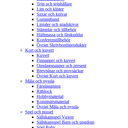
Tejp och tejphållare
Lim och klister
Saxar och knivar
Gummiband
Linjaler och gradskivor
Stämplar och tillbehör
Häftmassa och fästkuddar
Konferenstillbehör
Övrigt Skrivbordsprodukter
Kort och kuvert
Kuvert
Finpapper och kuvert
Omslagspapper och present
Brevpåsar och provsäckar
Övrigt Kort och kuvert
Måla och pyssla
Färgläggning
Ritblock
Hobbymaterial
Konstnärsmaterial
Övrigt Måla och pyssla
Spel och pussel
Sällskapsspel Vuxen
Sällskapsspel Barn och ungdom
Spel Baby