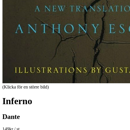
(Klicka för en större bild)
Inferno
Dante
149
kr
/ st.