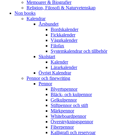
Memoarer & Biografier
Religion, Filosofi & Naturvetenskap
Non books
Kalendrar
Årsbundet
Bordskalender
Fickkalender
Väggkalender
Filofax
Systemkalendrar och tillbehör
Skolstart
Kalender
Lärarkalender
Övrigt Kalendrar
Pennor och finewriting
Pennor
Blyertspennor
Bläck- och kulpennor
Gelkulpennor
Stiftpennor och stift
Märkpennor
Whiteboardpennor
Överstrykningspennor
Fiberpennor
Kalligrafi och reservoar