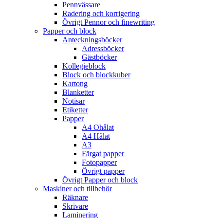
Pennvässare
Radering och korrigering
Övrigt Pennor och finewriting
Papper och block
Anteckningsböcker
Adressböcker
Gästböcker
Kollegieblock
Block och blockkuber
Kartong
Blanketter
Notisar
Etiketter
Papper
A4 Ohålat
A4 Hålat
A3
Färgat papper
Fotopapper
Övrigt papper
Övrigt Papper och block
Maskiner och tillbehör
Räknare
Skrivare
Laminering