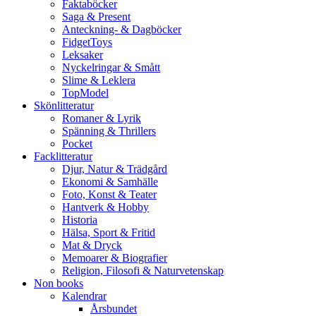
Faktaböcker
Saga & Present
Anteckning- & Dagböcker
FidgetToys
Leksaker
Nyckelringar & Smått
Slime & Leklera
TopModel
Skönlitteratur
Romaner & Lyrik
Spänning & Thrillers
Pocket
Facklitteratur
Djur, Natur & Trädgård
Ekonomi & Samhälle
Foto, Konst & Teater
Hantverk & Hobby
Historia
Hälsa, Sport & Fritid
Mat & Dryck
Memoarer & Biografier
Religion, Filosofi & Naturvetenskap
Non books
Kalendrar
Årsbundet