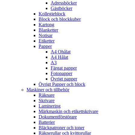
Adressböcker
Gästböcker
Kollegieblock
Block och blockkuber
Kartong
Blanketter
Notisar
Etiketter
Papper
A4 Ohålat
A4 Hålat
A3
Färgat papper
Fotopapper
Övrigt papper
Övrigt Papper och block
Maskiner och tillbehör
Räknare
Skrivare
Laminering
Märkmaskin och etikettskrivare
Dokumentförstörare
Batterier
Bläckpatroner och toner
Räknerullar och kvittorullar