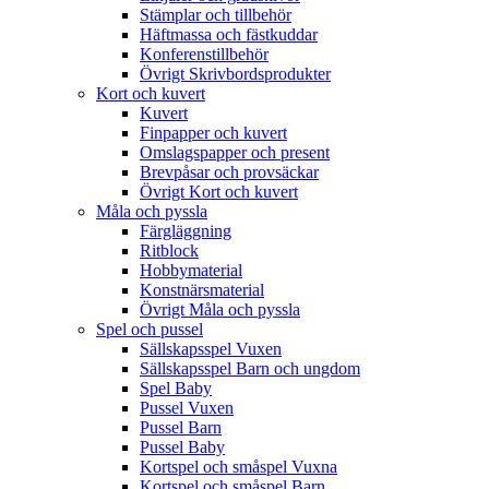
Stämplar och tillbehör
Häftmassa och fästkuddar
Konferenstillbehör
Övrigt Skrivbordsprodukter
Kort och kuvert
Kuvert
Finpapper och kuvert
Omslagspapper och present
Brevpåsar och provsäckar
Övrigt Kort och kuvert
Måla och pyssla
Färgläggning
Ritblock
Hobbymaterial
Konstnärsmaterial
Övrigt Måla och pyssla
Spel och pussel
Sällskapsspel Vuxen
Sällskapsspel Barn och ungdom
Spel Baby
Pussel Vuxen
Pussel Barn
Pussel Baby
Kortspel och småspel Vuxna
Kortspel och småspel Barn