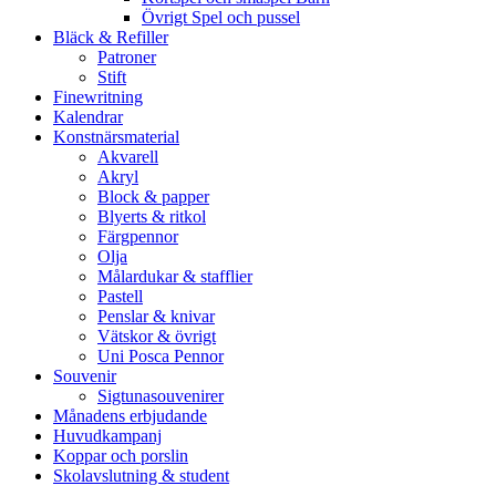
Övrigt Spel och pussel
Bläck & Refiller
Patroner
Stift
Finewritning
Kalendrar
Konstnärsmaterial
Akvarell
Akryl
Block & papper
Blyerts & ritkol
Färgpennor
Olja
Målardukar & stafflier
Pastell
Penslar & knivar
Vätskor & övrigt
Uni Posca Pennor
Souvenir
Sigtunasouvenirer
Månadens erbjudande
Huvudkampanj
Koppar och porslin
Skolavslutning & student