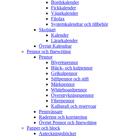
Bordskalender
Fickkalender
Väggkalender
Filofax
Systemkalendrar och tillbehör
Skolstart
Kalender
Lärarkalender
Övrigt Kalendrar
Pennor och finewriting
Pennor
Blyertspennor
Bläck- och kulpennor
Gelkulpennor
Stiftpennor och stift
Märkpennor
Whiteboardpennor
Överstrykningspennor
Fiberpennor
Kalligrafi och reservoar
Pennvässare
Radering och korrigering
Övrigt Pennor och finewriting
Papper och block
Anteckningsböcker