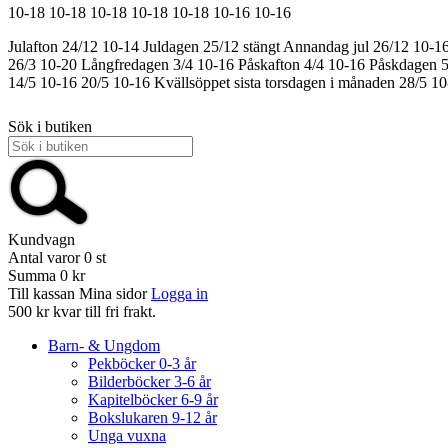
10-18
10-18
10-18
10-18
10-18
10-16
10-16
Julafton 24/12 10-14
Juldagen 25/12 stängt
Annandag jul 26/12 10-1
26/3 10-20
Långfredagen 3/4 10-16
Påskafton 4/4 10-16
Påskdagen 5
14/5 10-16
20/5 10-16
Kvällsöppet sista torsdagen i månaden 28/5 1
Sök i butiken
Kundvagn
Antal varor
0
st
Summa
0 kr
Till kassan
Mina sidor
Logga in
500 kr kvar till fri frakt.
Barn- & Ungdom
Pekböcker 0-3 år
Bilderböcker 3-6 år
Kapitelböcker 6-9 år
Bokslukaren 9-12 år
Unga vuxna