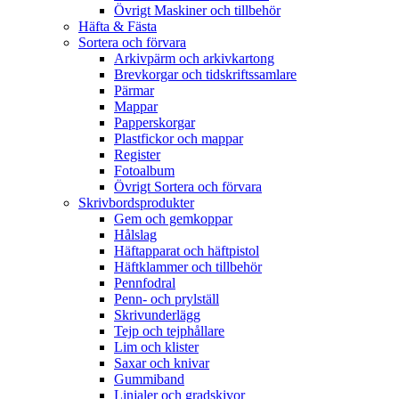
Övrigt Maskiner och tillbehör
Häfta & Fästa
Sortera och förvara
Arkivpärm och arkivkartong
Brevkorgar och tidskriftssamlare
Pärmar
Mappar
Papperskorgar
Plastfickor och mappar
Register
Fotoalbum
Övrigt Sortera och förvara
Skrivbordsprodukter
Gem och gemkoppar
Hålslag
Häftapparat och häftpistol
Häftklammer och tillbehör
Pennfodral
Penn- och prylställ
Skrivunderlägg
Tejp och tejphållare
Lim och klister
Saxar och knivar
Gummiband
Linjaler och gradskivor