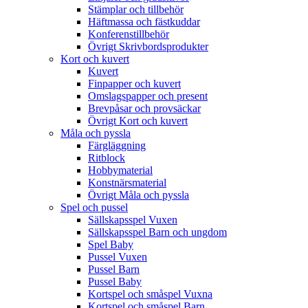
Stämplar och tillbehör
Häftmassa och fästkuddar
Konferenstillbehör
Övrigt Skrivbordsprodukter
Kort och kuvert
Kuvert
Finpapper och kuvert
Omslagspapper och present
Brevpåsar och provsäckar
Övrigt Kort och kuvert
Måla och pyssla
Färgläggning
Ritblock
Hobbymaterial
Konstnärsmaterial
Övrigt Måla och pyssla
Spel och pussel
Sällskapsspel Vuxen
Sällskapsspel Barn och ungdom
Spel Baby
Pussel Vuxen
Pussel Barn
Pussel Baby
Kortspel och småspel Vuxna
Kortspel och småspel Barn