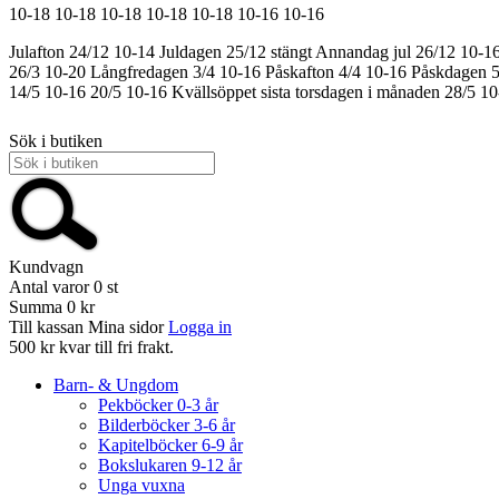
10-18
10-18
10-18
10-18
10-18
10-16
10-16
Julafton 24/12 10-14
Juldagen 25/12 stängt
Annandag jul 26/12 10-1
26/3 10-20
Långfredagen 3/4 10-16
Påskafton 4/4 10-16
Påskdagen 5
14/5 10-16
20/5 10-16
Kvällsöppet sista torsdagen i månaden 28/5 1
Sök i butiken
Kundvagn
Antal varor
0
st
Summa
0 kr
Till kassan
Mina sidor
Logga in
500 kr kvar till fri frakt.
Barn- & Ungdom
Pekböcker 0-3 år
Bilderböcker 3-6 år
Kapitelböcker 6-9 år
Bokslukaren 9-12 år
Unga vuxna