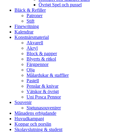
Övrigt Spel och pussel
Bläck & Refiller
Patroner
Stift
Finewritning
Kalendrar
Konstnärsmaterial
Akvarell
Akryl
Block & papper
Blyerts & ritkol
Färgpennor
Olja
Målardukar & stafflier
Pastell
Penslar & knivar
Vätskor & övrigt
Uni Posca Pennor
Souvenir
Sigtunasouvenirer
Månadens erbjudande
Huvudkampanj
Koppar och porslin
Skolavslutning & student