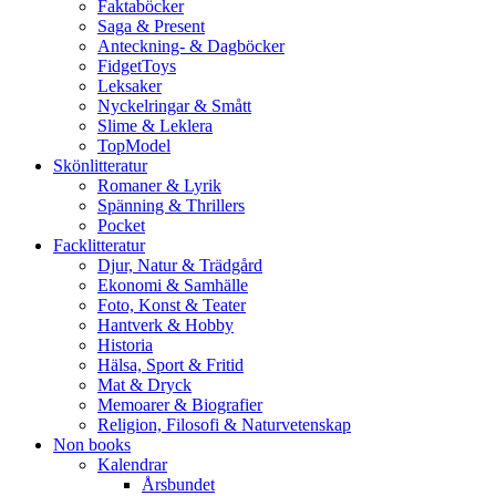
Faktaböcker
Saga & Present
Anteckning- & Dagböcker
FidgetToys
Leksaker
Nyckelringar & Smått
Slime & Leklera
TopModel
Skönlitteratur
Romaner & Lyrik
Spänning & Thrillers
Pocket
Facklitteratur
Djur, Natur & Trädgård
Ekonomi & Samhälle
Foto, Konst & Teater
Hantverk & Hobby
Historia
Hälsa, Sport & Fritid
Mat & Dryck
Memoarer & Biografier
Religion, Filosofi & Naturvetenskap
Non books
Kalendrar
Årsbundet