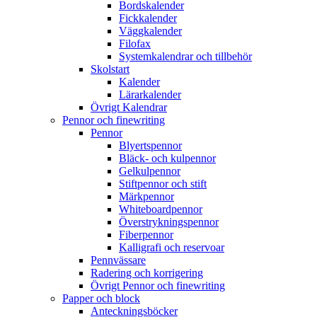
Bordskalender
Fickkalender
Väggkalender
Filofax
Systemkalendrar och tillbehör
Skolstart
Kalender
Lärarkalender
Övrigt Kalendrar
Pennor och finewriting
Pennor
Blyertspennor
Bläck- och kulpennor
Gelkulpennor
Stiftpennor och stift
Märkpennor
Whiteboardpennor
Överstrykningspennor
Fiberpennor
Kalligrafi och reservoar
Pennvässare
Radering och korrigering
Övrigt Pennor och finewriting
Papper och block
Anteckningsböcker