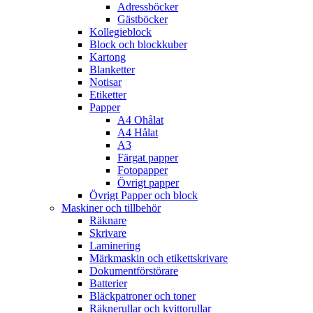
Adressböcker
Gästböcker
Kollegieblock
Block och blockkuber
Kartong
Blanketter
Notisar
Etiketter
Papper
A4 Ohålat
A4 Hålat
A3
Färgat papper
Fotopapper
Övrigt papper
Övrigt Papper och block
Maskiner och tillbehör
Räknare
Skrivare
Laminering
Märkmaskin och etikettskrivare
Dokumentförstörare
Batterier
Bläckpatroner och toner
Räknerullar och kvittorullar