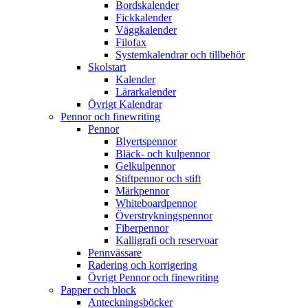
Bordskalender
Fickkalender
Väggkalender
Filofax
Systemkalendrar och tillbehör
Skolstart
Kalender
Lärarkalender
Övrigt Kalendrar
Pennor och finewriting
Pennor
Blyertspennor
Bläck- och kulpennor
Gelkulpennor
Stiftpennor och stift
Märkpennor
Whiteboardpennor
Överstrykningspennor
Fiberpennor
Kalligrafi och reservoar
Pennvässare
Radering och korrigering
Övrigt Pennor och finewriting
Papper och block
Anteckningsböcker