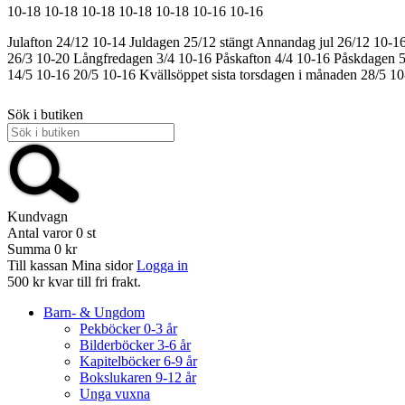
10-18
10-18
10-18
10-18
10-18
10-16
10-16
Julafton 24/12 10-14
Juldagen 25/12 stängt
Annandag jul 26/12 10-1
26/3 10-20
Långfredagen 3/4 10-16
Påskafton 4/4 10-16
Påskdagen 5
14/5 10-16
20/5 10-16
Kvällsöppet sista torsdagen i månaden 28/5 1
Sök i butiken
Kundvagn
Antal varor
0
st
Summa
0 kr
Till kassan
Mina sidor
Logga in
500 kr kvar till fri frakt.
Barn- & Ungdom
Pekböcker 0-3 år
Bilderböcker 3-6 år
Kapitelböcker 6-9 år
Bokslukaren 9-12 år
Unga vuxna