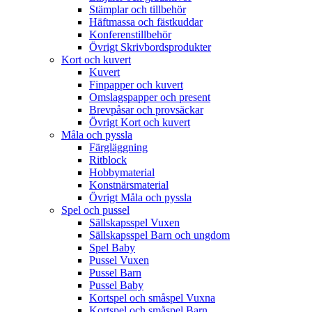
Stämplar och tillbehör
Häftmassa och fästkuddar
Konferenstillbehör
Övrigt Skrivbordsprodukter
Kort och kuvert
Kuvert
Finpapper och kuvert
Omslagspapper och present
Brevpåsar och provsäckar
Övrigt Kort och kuvert
Måla och pyssla
Färgläggning
Ritblock
Hobbymaterial
Konstnärsmaterial
Övrigt Måla och pyssla
Spel och pussel
Sällskapsspel Vuxen
Sällskapsspel Barn och ungdom
Spel Baby
Pussel Vuxen
Pussel Barn
Pussel Baby
Kortspel och småspel Vuxna
Kortspel och småspel Barn