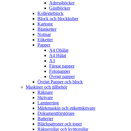
Adressböcker
Gästböcker
Kollegieblock
Block och blockkuber
Kartong
Blanketter
Notisar
Etiketter
Papper
A4 Ohålat
A4 Hålat
A3
Färgat papper
Fotopapper
Övrigt papper
Övrigt Papper och block
Maskiner och tillbehör
Räknare
Skrivare
Laminering
Märkmaskin och etikettskrivare
Dokumentförstörare
Batterier
Bläckpatroner och toner
Räknerullar och kvittorullar