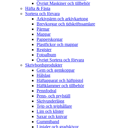
Övrigt Maskiner och tillbehör
Häfta & Fästa
Sortera och förvara
Arkivpärm och arkivkartong
Brevkorgar och tidskriftssamlare
Pärmar
Mappar
Papperskorgar
Plastfickor och mappar
Register
Fotoalbum
Övrigt Sortera och förvara
Skrivbordsprodukter
Gem och gemkoppar
Hålslag
Häftapparat och häftpistol
Häftklammer och tillbehör
Pennfodral
Penn- och prylställ
Skrivunderlägg
Tejp och tejphållare
Lim och klister
Saxar och knivar
Gummiband
Linjaler och gradskivor