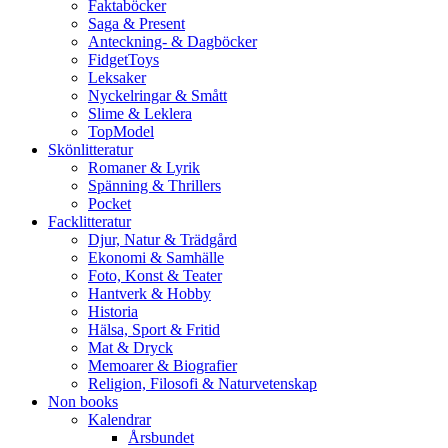
Faktaböcker
Saga & Present
Anteckning- & Dagböcker
FidgetToys
Leksaker
Nyckelringar & Smått
Slime & Leklera
TopModel
Skönlitteratur
Romaner & Lyrik
Spänning & Thrillers
Pocket
Facklitteratur
Djur, Natur & Trädgård
Ekonomi & Samhälle
Foto, Konst & Teater
Hantverk & Hobby
Historia
Hälsa, Sport & Fritid
Mat & Dryck
Memoarer & Biografier
Religion, Filosofi & Naturvetenskap
Non books
Kalendrar
Årsbundet