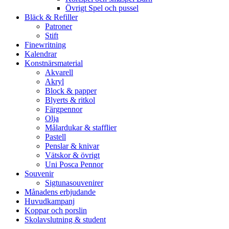
Övrigt Spel och pussel
Bläck & Refiller
Patroner
Stift
Finewritning
Kalendrar
Konstnärsmaterial
Akvarell
Akryl
Block & papper
Blyerts & ritkol
Färgpennor
Olja
Målardukar & stafflier
Pastell
Penslar & knivar
Vätskor & övrigt
Uni Posca Pennor
Souvenir
Sigtunasouvenirer
Månadens erbjudande
Huvudkampanj
Koppar och porslin
Skolavslutning & student