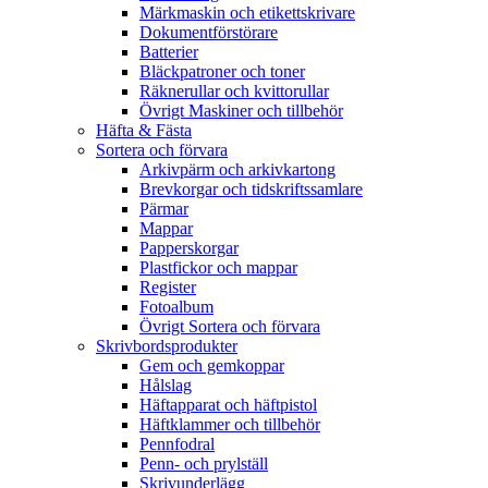
Märkmaskin och etikettskrivare
Dokumentförstörare
Batterier
Bläckpatroner och toner
Räknerullar och kvittorullar
Övrigt Maskiner och tillbehör
Häfta & Fästa
Sortera och förvara
Arkivpärm och arkivkartong
Brevkorgar och tidskriftssamlare
Pärmar
Mappar
Papperskorgar
Plastfickor och mappar
Register
Fotoalbum
Övrigt Sortera och förvara
Skrivbordsprodukter
Gem och gemkoppar
Hålslag
Häftapparat och häftpistol
Häftklammer och tillbehör
Pennfodral
Penn- och prylställ
Skrivunderlägg