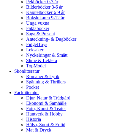
Pekböcker 0-3 år
Bilderböcker 3-6 år
Kapitelböcker 6-9 år
Bokslukaren 9-12 år
Unga vuxna
Faktaböcker
Saga & Present
Anteckning- & Dagböcker
FidgetToys
Leksaker
Nyckelringar & Smått
Slime & Leklera
TopModel
Skönlitteratur
Romaner & Lyrik
Spänning & Thrillers
Pocket
Facklitteratur
Djur, Natur & Trädgård
Ekonomi & Samhälle
Foto, Konst & Teater
Hantverk & Hobby
Historia
Hälsa, Sport & Fritid
Mat & Dryck