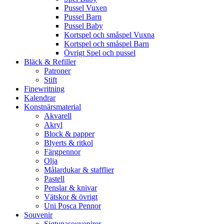
Pussel Vuxen
Pussel Barn
Pussel Baby
Kortspel och småspel Vuxna
Kortspel och småspel Barn
Övrigt Spel och pussel
Bläck & Refiller
Patroner
Stift
Finewritning
Kalendrar
Konstnärsmaterial
Akvarell
Akryl
Block & papper
Blyerts & ritkol
Färgpennor
Olja
Målardukar & stafflier
Pastell
Penslar & knivar
Vätskor & övrigt
Uni Posca Pennor
Souvenir
Sigtunasouvenirer