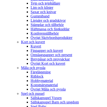
Tejp och tejphållare
Lim och klister
Saxar och knivar
Gummiband
Linjaler och gradskivor
Stämplar och tillbehör
Häftmassa och fästkuddar
Konferenstillbehör
Övrigt Skrivbordsprodukter
Kort och kuvert
Kuvert
Finpapper och kuvert
Omslagspapper och present
Brevpåsar och provsäckar
Övrigt Kort och kuvert
Måla och pyssla
Färgläggning
Ritblock
Hobbymaterial
Konstnärsmaterial
Övrigt Måla och pyssla
Spel och pussel
Sällskapsspel Vuxen
Sällskapsspel Barn och ungdom
Spel Baby