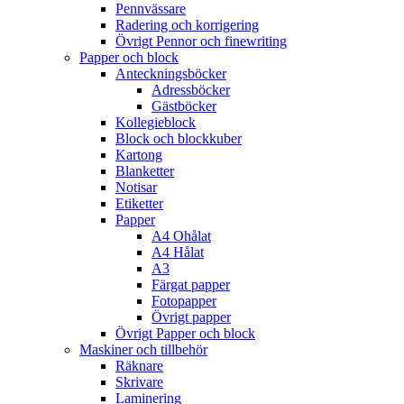
Pennvässare
Radering och korrigering
Övrigt Pennor och finewriting
Papper och block
Anteckningsböcker
Adressböcker
Gästböcker
Kollegieblock
Block och blockkuber
Kartong
Blanketter
Notisar
Etiketter
Papper
A4 Ohålat
A4 Hålat
A3
Färgat papper
Fotopapper
Övrigt papper
Övrigt Papper och block
Maskiner och tillbehör
Räknare
Skrivare
Laminering