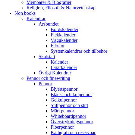
Memoarer & Biografier
Religion, Filosofi & Naturvetenskap
Non books
Kalendrar
Årsbundet
Bordskalender
Fickkalender
Väggkalender
Filofax
Systemkalendrar och tillbehör
Skolstart
Kalender
Lärarkalender
Övrigt Kalendrar
Pennor och finewriting
Pennor
Blyertspennor
Bläck- och kulpennor
Gelkulpennor
Stiftpennor och stift
Märkpennor
Whiteboardpennor
Överstrykningspennor
Fiberpennor
Kalligrafi och reservoar