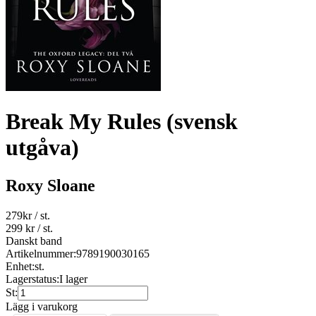
Break My Rules (svensk
utgåva)
Roxy Sloane
279
kr
/ st.
299 kr
/ st.
Danskt band
Artikelnummer:
9789190030165
Enhet:
st.
Lagerstatus:
I lager
St:
Lägg i varukorg