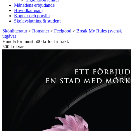
Månadens erbjudande
Huvudkampanj
Koppar och porslin
Skolavslutning & student
Skönlitteratur
>
Romaner
>
Feelgood
>
Break My Rules (svensk
utgåva)
Handla för minst 500 kr för fri frakt.
500 kr kvar