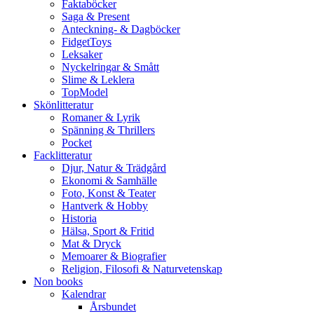
Faktaböcker
Saga & Present
Anteckning- & Dagböcker
FidgetToys
Leksaker
Nyckelringar & Smått
Slime & Leklera
TopModel
Skönlitteratur
Romaner & Lyrik
Spänning & Thrillers
Pocket
Facklitteratur
Djur, Natur & Trädgård
Ekonomi & Samhälle
Foto, Konst & Teater
Hantverk & Hobby
Historia
Hälsa, Sport & Fritid
Mat & Dryck
Memoarer & Biografier
Religion, Filosofi & Naturvetenskap
Non books
Kalendrar
Årsbundet