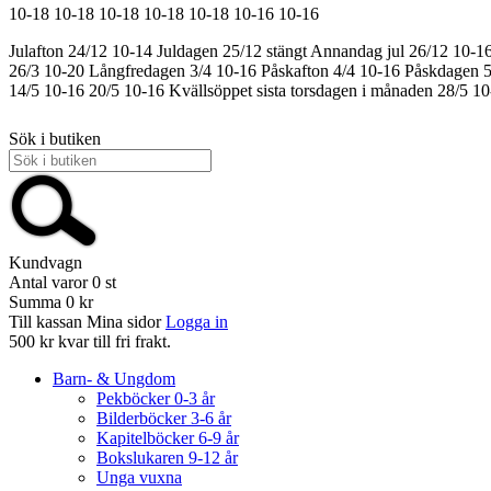
10-18
10-18
10-18
10-18
10-18
10-16
10-16
Julafton 24/12 10-14
Juldagen 25/12 stängt
Annandag jul 26/12 10-1
26/3 10-20
Långfredagen 3/4 10-16
Påskafton 4/4 10-16
Påskdagen 5
14/5 10-16
20/5 10-16
Kvällsöppet sista torsdagen i månaden 28/5 1
Sök i butiken
Kundvagn
Antal varor
0
st
Summa
0 kr
Till kassan
Mina sidor
Logga in
500 kr kvar till fri frakt.
Barn- & Ungdom
Pekböcker 0-3 år
Bilderböcker 3-6 år
Kapitelböcker 6-9 år
Bokslukaren 9-12 år
Unga vuxna