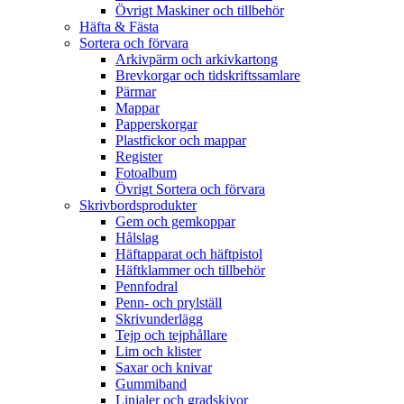
Övrigt Maskiner och tillbehör
Häfta & Fästa
Sortera och förvara
Arkivpärm och arkivkartong
Brevkorgar och tidskriftssamlare
Pärmar
Mappar
Papperskorgar
Plastfickor och mappar
Register
Fotoalbum
Övrigt Sortera och förvara
Skrivbordsprodukter
Gem och gemkoppar
Hålslag
Häftapparat och häftpistol
Häftklammer och tillbehör
Pennfodral
Penn- och prylställ
Skrivunderlägg
Tejp och tejphållare
Lim och klister
Saxar och knivar
Gummiband
Linjaler och gradskivor