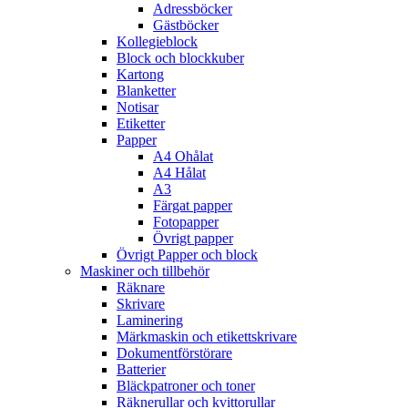
Adressböcker
Gästböcker
Kollegieblock
Block och blockkuber
Kartong
Blanketter
Notisar
Etiketter
Papper
A4 Ohålat
A4 Hålat
A3
Färgat papper
Fotopapper
Övrigt papper
Övrigt Papper och block
Maskiner och tillbehör
Räknare
Skrivare
Laminering
Märkmaskin och etikettskrivare
Dokumentförstörare
Batterier
Bläckpatroner och toner
Räknerullar och kvittorullar