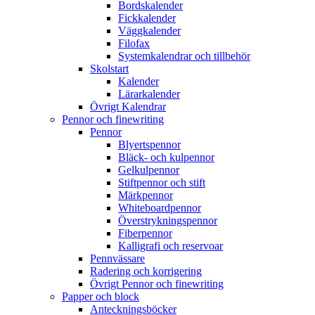
Bordskalender
Fickkalender
Väggkalender
Filofax
Systemkalendrar och tillbehör
Skolstart
Kalender
Lärarkalender
Övrigt Kalendrar
Pennor och finewriting
Pennor
Blyertspennor
Bläck- och kulpennor
Gelkulpennor
Stiftpennor och stift
Märkpennor
Whiteboardpennor
Överstrykningspennor
Fiberpennor
Kalligrafi och reservoar
Pennvässare
Radering och korrigering
Övrigt Pennor och finewriting
Papper och block
Anteckningsböcker