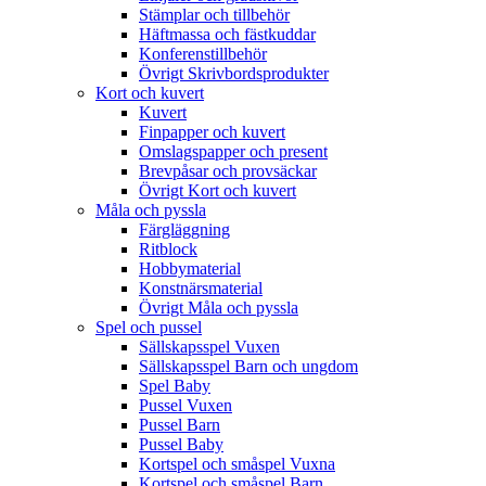
Stämplar och tillbehör
Häftmassa och fästkuddar
Konferenstillbehör
Övrigt Skrivbordsprodukter
Kort och kuvert
Kuvert
Finpapper och kuvert
Omslagspapper och present
Brevpåsar och provsäckar
Övrigt Kort och kuvert
Måla och pyssla
Färgläggning
Ritblock
Hobbymaterial
Konstnärsmaterial
Övrigt Måla och pyssla
Spel och pussel
Sällskapsspel Vuxen
Sällskapsspel Barn och ungdom
Spel Baby
Pussel Vuxen
Pussel Barn
Pussel Baby
Kortspel och småspel Vuxna
Kortspel och småspel Barn