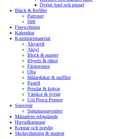
Övrigt Spel och pussel
Bläck & Refiller
Patroner
Stift
Finewritning
Kalendrar
Konstnärsmaterial
Akvarell
Akryl
Block & papper
Blyerts & ritkol
Färgpennor
Olja
Målardukar & stafflier
Pastell
Penslar & knivar
Vätskor & övrigt
Uni Posca Pennor
Souvenir
Sigtunasouvenirer
Månadens erbjudande
Huvudkampanj
Koppar och porslin
Skolavslutning & student