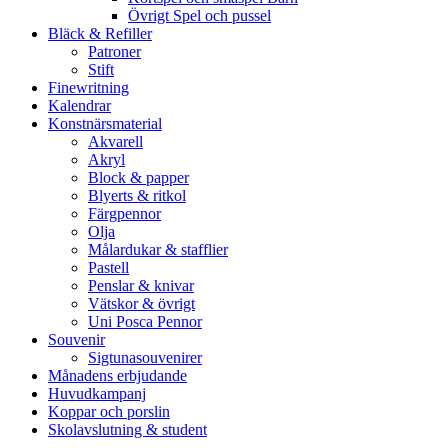
Övrigt Spel och pussel
Bläck & Refiller
Patroner
Stift
Finewritning
Kalendrar
Konstnärsmaterial
Akvarell
Akryl
Block & papper
Blyerts & ritkol
Färgpennor
Olja
Målardukar & stafflier
Pastell
Penslar & knivar
Vätskor & övrigt
Uni Posca Pennor
Souvenir
Sigtunasouvenirer
Månadens erbjudande
Huvudkampanj
Koppar och porslin
Skolavslutning & student