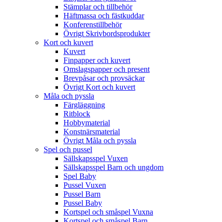
Stämplar och tillbehör
Häftmassa och fästkuddar
Konferenstillbehör
Övrigt Skrivbordsprodukter
Kort och kuvert
Kuvert
Finpapper och kuvert
Omslagspapper och present
Brevpåsar och provsäckar
Övrigt Kort och kuvert
Måla och pyssla
Färgläggning
Ritblock
Hobbymaterial
Konstnärsmaterial
Övrigt Måla och pyssla
Spel och pussel
Sällskapsspel Vuxen
Sällskapsspel Barn och ungdom
Spel Baby
Pussel Vuxen
Pussel Barn
Pussel Baby
Kortspel och småspel Vuxna
Kortspel och småspel Barn