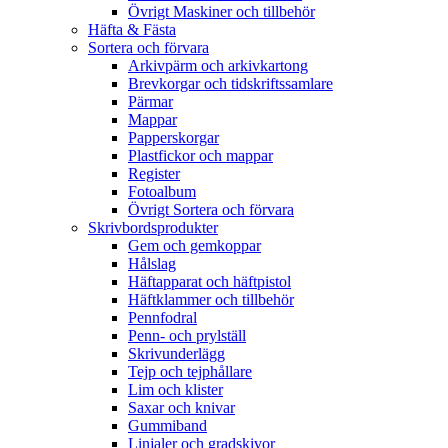
Övrigt Maskiner och tillbehör
Häfta & Fästa
Sortera och förvara
Arkivpärm och arkivkartong
Brevkorgar och tidskriftssamlare
Pärmar
Mappar
Papperskorgar
Plastfickor och mappar
Register
Fotoalbum
Övrigt Sortera och förvara
Skrivbordsprodukter
Gem och gemkoppar
Hålslag
Häftapparat och häftpistol
Häftklammer och tillbehör
Pennfodral
Penn- och prylställ
Skrivunderlägg
Tejp och tejphållare
Lim och klister
Saxar och knivar
Gummiband
Linjaler och gradskivor