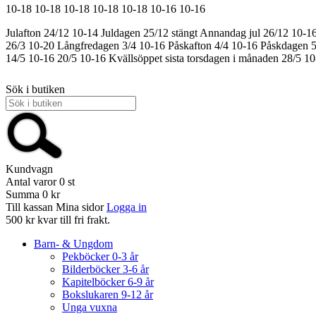
10-18
10-18
10-18
10-18
10-18
10-16
10-16
Julafton 24/12 10-14
Juldagen 25/12 stängt
Annandag jul 26/12 10-1
26/3 10-20
Långfredagen 3/4 10-16
Påskafton 4/4 10-16
Påskdagen 5
14/5 10-16
20/5 10-16
Kvällsöppet sista torsdagen i månaden 28/5 1
Sök i butiken
Kundvagn
Antal varor
0
st
Summa
0 kr
Till kassan
Mina sidor
Logga in
500 kr kvar till fri frakt.
Barn- & Ungdom
Pekböcker 0-3 år
Bilderböcker 3-6 år
Kapitelböcker 6-9 år
Bokslukaren 9-12 år
Unga vuxna