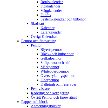
Bordskalender
Fickkalender
Väggkalender
Filofax
Systemkalendrar och tillbehör
Skolstart
Kalender
Lärarkalender
Övrigt Kalendrar
Pennor och finewriting
Pennor
Blyertspennor
Bläck- och kulpennor
Gelkulpennor
Stiftpennor och stift
Märkpennor
Whiteboardpennor
Överstrykningspennor
Fiberpennor
Kalligrafi och reservoar
Pennvässare
Radering och korrigering
Övrigt Pennor och finewriting
Papper och block
Anteckningsböcker