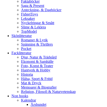
Faktaböcker
Saga & Present
Anteckning- & Dagböcker
FidgetToys
Leksaker
Nyckelringar & Smått
Slime & Leklera
TopModel
Skönlitteratur
Romaner & Lyrik
Spänning & Thrillers
Pocket
Facklitteratur
Djur, Natur & Trädgård
Ekonomi & Samhälle
Foto, Konst & Teater
Hantverk & Hobby
Historia
Hälsa, Sport & Fritid
Mat & Dryck
Memoarer & Biografier
Religion, Filosofi & Naturvetenskap
Non books
Kalendrar
Årsbundet