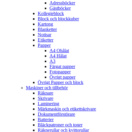
Adressböcker
Gästböcker
Kollegieblock
Block och blockkuber
Kartong
Blanketter
Notisar
Etiketter
Papper
A4 Ohålat
A4 Hålat
A3
Färgat papper
Fotopapper
Övrigt papper
Övrigt Papper och block
Maskiner och tillbehör
Räknare
Skrivare
Laminering
Märkmaskin och etikettskrivare
Dokumentförstörare
Batterier
Bläckpatroner och toner
Räknerullar och kvittorullar