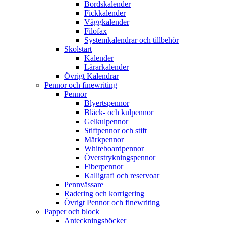
Bordskalender
Fickkalender
Väggkalender
Filofax
Systemkalendrar och tillbehör
Skolstart
Kalender
Lärarkalender
Övrigt Kalendrar
Pennor och finewriting
Pennor
Blyertspennor
Bläck- och kulpennor
Gelkulpennor
Stiftpennor och stift
Märkpennor
Whiteboardpennor
Överstrykningspennor
Fiberpennor
Kalligrafi och reservoar
Pennvässare
Radering och korrigering
Övrigt Pennor och finewriting
Papper och block
Anteckningsböcker