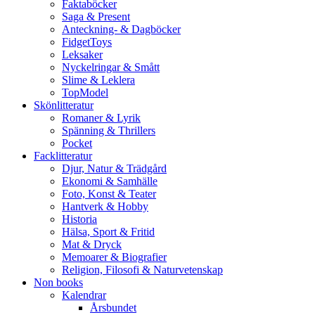
Faktaböcker
Saga & Present
Anteckning- & Dagböcker
FidgetToys
Leksaker
Nyckelringar & Smått
Slime & Leklera
TopModel
Skönlitteratur
Romaner & Lyrik
Spänning & Thrillers
Pocket
Facklitteratur
Djur, Natur & Trädgård
Ekonomi & Samhälle
Foto, Konst & Teater
Hantverk & Hobby
Historia
Hälsa, Sport & Fritid
Mat & Dryck
Memoarer & Biografier
Religion, Filosofi & Naturvetenskap
Non books
Kalendrar
Årsbundet