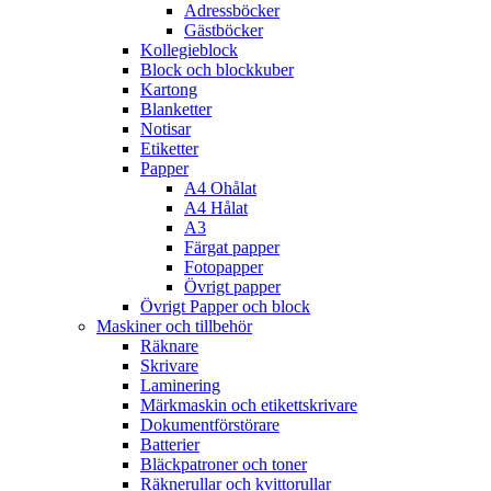
Adressböcker
Gästböcker
Kollegieblock
Block och blockkuber
Kartong
Blanketter
Notisar
Etiketter
Papper
A4 Ohålat
A4 Hålat
A3
Färgat papper
Fotopapper
Övrigt papper
Övrigt Papper och block
Maskiner och tillbehör
Räknare
Skrivare
Laminering
Märkmaskin och etikettskrivare
Dokumentförstörare
Batterier
Bläckpatroner och toner
Räknerullar och kvittorullar