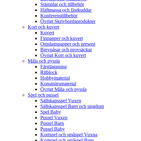
Stämplar och tillbehör
Häftmassa och fästkuddar
Konferenstillbehör
Övrigt Skrivbordsprodukter
Kort och kuvert
Kuvert
Finpapper och kuvert
Omslagspapper och present
Brevpåsar och provsäckar
Övrigt Kort och kuvert
Måla och pyssla
Färgläggning
Ritblock
Hobbymaterial
Konstnärsmaterial
Övrigt Måla och pyssla
Spel och pussel
Sällskapsspel Vuxen
Sällskapsspel Barn och ungdom
Spel Baby
Pussel Vuxen
Pussel Barn
Pussel Baby
Kortspel och småspel Vuxna
Kortspel och småspel Barn