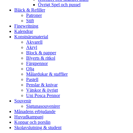
Övrigt Spel och pussel
Bläck & Refiller
Patroner
Stift
Finewritning
Kalendrar
Konstnärsmaterial
Akvarell
Akryl
Block & papper
Blyerts & ritkol
Färgpennor
Olja
Målardukar & stafflier
Pastell
Penslar & knivar
Vätskor & övrigt
Uni Posca Pennor
Souvenir
Sigtunasouvenirer
Månadens erbjudande
Huvudkampanj
Koppar och porslin
Skolavslutning & student