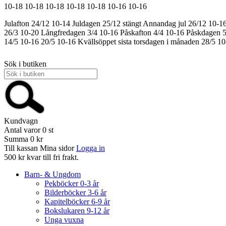
10-18
10-18
10-18
10-18
10-18
10-16
10-16
Julafton 24/12 10-14
Juldagen 25/12 stängt
Annandag jul 26/12 10-1
26/3 10-20
Långfredagen 3/4 10-16
Påskafton 4/4 10-16
Påskdagen 5
14/5 10-16
20/5 10-16
Kvällsöppet sista torsdagen i månaden 28/5 1
Sök i butiken
Kundvagn
Antal varor
0
st
Summa
0 kr
Till kassan
Mina sidor
Logga in
500 kr kvar till fri frakt.
Barn- & Ungdom
Pekböcker 0-3 år
Bilderböcker 3-6 år
Kapitelböcker 6-9 år
Bokslukaren 9-12 år
Unga vuxna