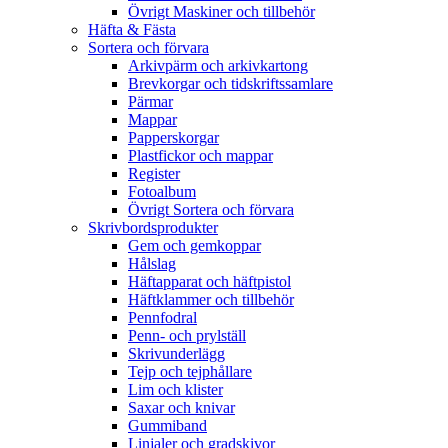
Övrigt Maskiner och tillbehör
Häfta & Fästa
Sortera och förvara
Arkivpärm och arkivkartong
Brevkorgar och tidskriftssamlare
Pärmar
Mappar
Papperskorgar
Plastfickor och mappar
Register
Fotoalbum
Övrigt Sortera och förvara
Skrivbordsprodukter
Gem och gemkoppar
Hålslag
Häftapparat och häftpistol
Häftklammer och tillbehör
Pennfodral
Penn- och prylställ
Skrivunderlägg
Tejp och tejphållare
Lim och klister
Saxar och knivar
Gummiband
Linjaler och gradskivor