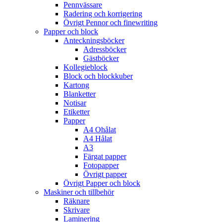
Pennvässare
Radering och korrigering
Övrigt Pennor och finewriting
Papper och block
Anteckningsböcker
Adressböcker
Gästböcker
Kollegieblock
Block och blockkuber
Kartong
Blanketter
Notisar
Etiketter
Papper
A4 Ohålat
A4 Hålat
A3
Färgat papper
Fotopapper
Övrigt papper
Övrigt Papper och block
Maskiner och tillbehör
Räknare
Skrivare
Laminering