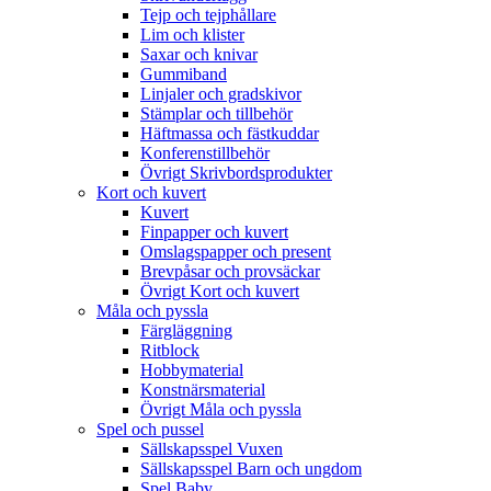
Tejp och tejphållare
Lim och klister
Saxar och knivar
Gummiband
Linjaler och gradskivor
Stämplar och tillbehör
Häftmassa och fästkuddar
Konferenstillbehör
Övrigt Skrivbordsprodukter
Kort och kuvert
Kuvert
Finpapper och kuvert
Omslagspapper och present
Brevpåsar och provsäckar
Övrigt Kort och kuvert
Måla och pyssla
Färgläggning
Ritblock
Hobbymaterial
Konstnärsmaterial
Övrigt Måla och pyssla
Spel och pussel
Sällskapsspel Vuxen
Sällskapsspel Barn och ungdom
Spel Baby