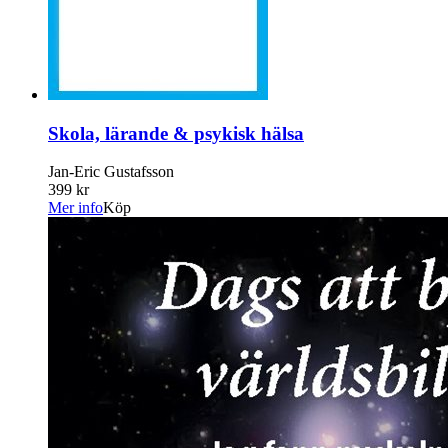
Skola, lärande & psykisk hälsa
Jan-Eric Gustafsson
399 kr
Mer info
Köp