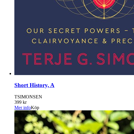
Short History, A
TSIMONSEN
399 kr
Mer info
Köp