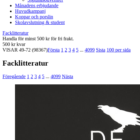
Månadens erbjudande
Huvudkampanj
Koppar och porslin
Skolavslutning & student
Facklitteratur
Handla för minst 500 kr för fri frakt.
500 kr kvar
VISAR
49-72
(98367)
Första
1
2
3
4
5
...
4099
Sista
100 per sida
Facklitteratur
Föregående
1
2
3
4
5
...
4099
Nästa