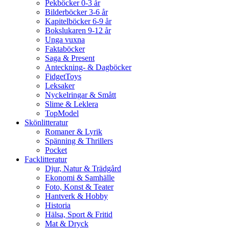
Pekböcker 0-3 år
Bilderböcker 3-6 år
Kapitelböcker 6-9 år
Bokslukaren 9-12 år
Unga vuxna
Faktaböcker
Saga & Present
Anteckning- & Dagböcker
FidgetToys
Leksaker
Nyckelringar & Smått
Slime & Leklera
TopModel
Skönlitteratur
Romaner & Lyrik
Spänning & Thrillers
Pocket
Facklitteratur
Djur, Natur & Trädgård
Ekonomi & Samhälle
Foto, Konst & Teater
Hantverk & Hobby
Historia
Hälsa, Sport & Fritid
Mat & Dryck