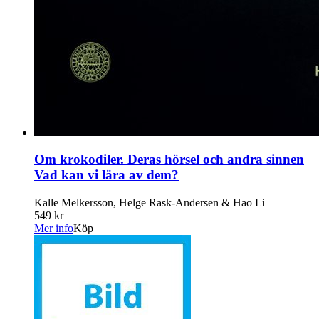
Om krokodiler. Deras hörsel och andra sinnen
Vad kan vi lära av dem?
Kalle Melkersson, Helge Rask-Andersen & Hao Li
549 kr
Mer info
Köp