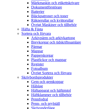
Märkmaskin och etikettskrivare
Dokumentförstörare
Batterier
Bläckpatroner och toner
Räknerullar och kvittorullar
Övrigt Maskiner och tillbehör
Häfta & Fästa
Sortera och förvara
Arkivpärm och arkivkartong
Brevkorgar och tidskriftssamlare
Pärmar
Mappar
Papperskorgar
Plastfickor och mappar
Register
Fotoalbum
Övrigt Sortera och förvara
Skrivbordsprodukter
Gem och gemkoppar
Hålslag
Häftapparat och häftpistol
Häftklammer och tillbehör
Pennfodral
Penn- och prylställ
Skrivunderlägg