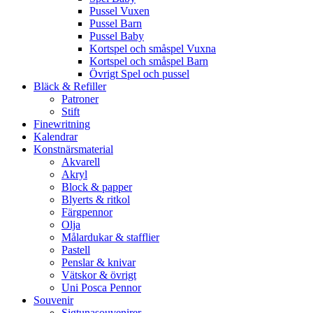
Pussel Vuxen
Pussel Barn
Pussel Baby
Kortspel och småspel Vuxna
Kortspel och småspel Barn
Övrigt Spel och pussel
Bläck & Refiller
Patroner
Stift
Finewritning
Kalendrar
Konstnärsmaterial
Akvarell
Akryl
Block & papper
Blyerts & ritkol
Färgpennor
Olja
Målardukar & stafflier
Pastell
Penslar & knivar
Vätskor & övrigt
Uni Posca Pennor
Souvenir
Sigtunasouvenirer