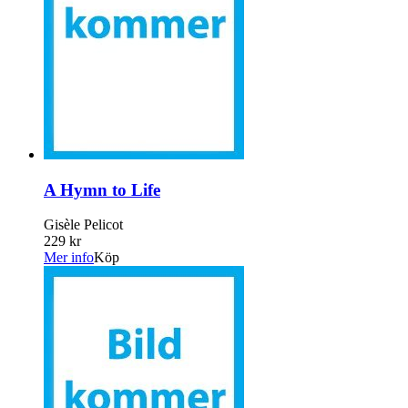
A Hymn to Life
Gisèle Pelicot
229 kr
Mer info
Köp