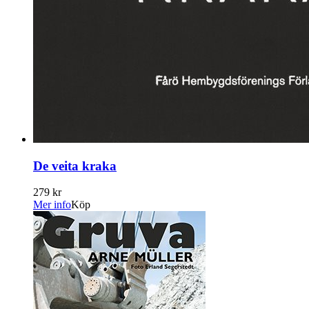
De veita kraka
279 kr
Mer info
Köp