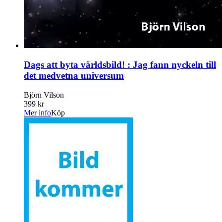
Dags att byta världsbild! : Jag fann nyckeln till
det medvetna universum
Björn Vilson
399 kr
Mer info
Köp